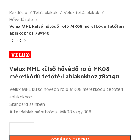
Kezdőlap
Tetőablakok
Velux tetőablakok
Hővédő roló
Velux MHL külső hővédő roló MK08 méretkódú tetőtéri
ablakokhoz 78×140
Velux MHL külső hővédő roló MK08
méretkódú tetőtéri ablakokhoz 78×140
Velux MHL külső hővédő roló MK08 méretkódú tetőtéri
ablakokhoz
Standard színben
A tetőablak méretkódja: MK08 vagy 308