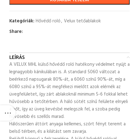
KOSÁRBA TESZEM
Kategóriák:
Hővédő roló
,
Velux tetőablakok
Share:
LEÍRÁS
A VELUX MHL külső hővédő roló hatékony védelmet nyújt a
legnagyobb kánikulában is. A standard 5060 változat a
beérkező napsugarak 80%-át, a 6060 színű 90%-át, míg a
6080 színű a 95%-át megfékezi mielőtt azok elérnék az
üvegfelületet, így zárt ablakoknál minimum 5-6 fokkal lehet
hűvösebb a tetőtérben. A háló sötét színű felülete elnyeli
a hőt, így az üveg kevésbé melegszik fel, a szoba pedig
hűvösebb és szellős marad.
Hálószerűen áttört anyaga kellemes, szórt fényt teremt a
belső térben, és a kilátást sem zavarja.