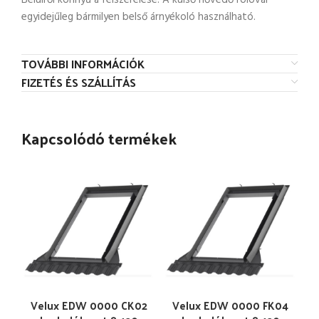
Belülről könnyű a felszerelése. A külső hővédő rolóval
egyidejűleg bármilyen belső árnyékoló használható.
TOVÁBBI INFORMÁCIÓK
FIZETÉS ÉS SZÁLLÍTÁS
Kapcsolódó termékek
Velux EDW 0000 CK02
Velux EDW 0000 FK04