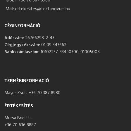
Mobil: +36 70 387 8980
Mail: ertekesites@tectanovum.hu
CÉGINFORMÁCIÓ
Adószám:
26766298-2-43
Cégjegyzékszám:
01 09 343662
Bankszámlaszám:
10102237-33490300-01005008
TERMÉKINFORMÁCIÓ
Mayer Zsolt +36 70 387 8980
ÉRTÉKESÍTÉS
Mursa Brigitta
+36 70 636 8887