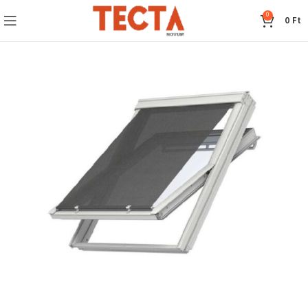
0
0
Ft