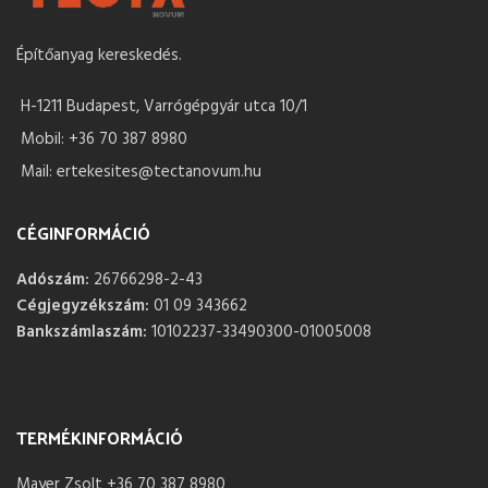
Építőanyag kereskedés.
H-1211 Budapest, Varrógépgyár utca 10/1
Mobil: +36 70 387 8980
Mail: ertekesites@tectanovum.hu
CÉGINFORMÁCIÓ
Adószám:
26766298-2-43
Cégjegyzékszám:
01 09 343662
Bankszámlaszám:
10102237-33490300-01005008
TERMÉKINFORMÁCIÓ
Mayer Zsolt +36 70 387 8980