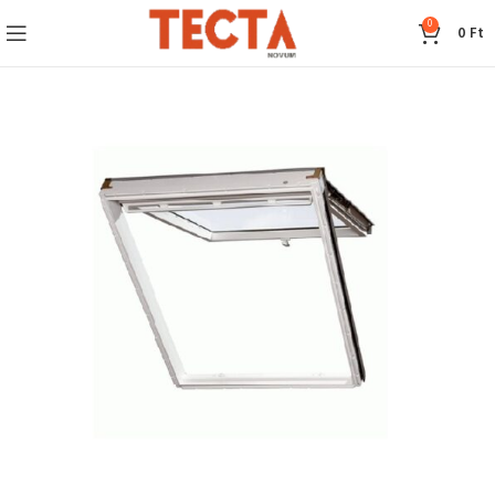
0
0
Ft