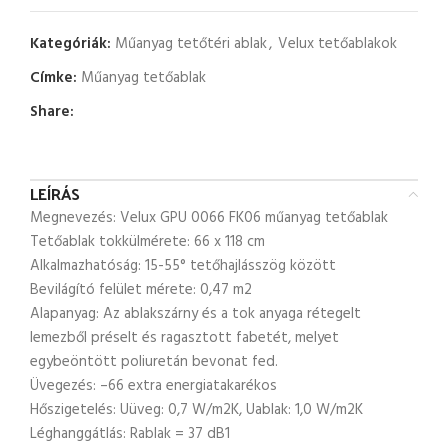
Kategóriák:
Műanyag tetőtéri ablak
,
Velux tetőablakok
Címke:
Műanyag tetőablak
Share:
LEÍRÁS
Megnevezés: Velux GPU 0066 FK06 műanyag tetőablak
Tetőablak tokkülmérete: 66 x 118 cm
Alkalmazhatóság: 15-55° tetőhajlásszög között
Bevilágító felület mérete: 0,47 m2
Alapanyag: Az ablakszárny és a tok anyaga rétegelt
lemezből préselt és ragasztott fabetét, melyet
egybeöntött poliuretán bevonat fed.
Üvegezés: –66 extra energiatakarékos
Hőszigetelés: Uüveg: 0,7 W/m2K, Uablak: 1,0 W/m2K
Léghanggátlás: Rablak = 37 dB1