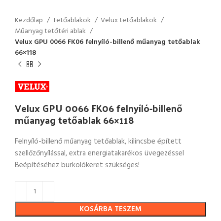
Kezdőlap
Tetőablakok
Velux tetőablakok
Műanyag tetőtéri ablak
Velux GPU 0066 FK06 felnyíló-billenő műanyag tetőablak
66×118
Velux GPU 0066 FK06 felnyíló-billenő
műanyag tetőablak 66×118
Felnyíló-billenő műanyag tetőablak, kilincsbe épített
szellőzőnyílással, extra energiatakarékos üvegezéssel
Beépítéséhez burkolókeret szükséges!
KOSÁRBA TESZEM