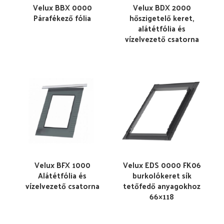
Velux BBX 0000
Velux BDX 2000
Párafékező fólia
hőszigetelő keret,
alátétfólia és
vízelvezető csatorna
Velux BFX 1000
Velux EDS 0000 FK06
Alátétfólia és
burkolókeret sík
vízelvezető csatorna
tetőfedő anyagokhoz
66×118