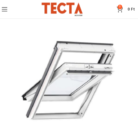
0
0
Ft