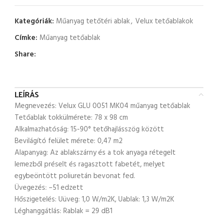
Kategóriák:
Műanyag tetőtéri ablak
,
Velux tetőablakok
Címke:
Műanyag tetőablak
Share:
LEÍRÁS
Megnevezés: Velux GLU 0051 MK04 műanyag tetőablak
Tetőablak tokkülmérete: 78 x 98 cm
Alkalmazhatóság: 15-90° tetőhajlásszög között
Bevilágító felület mérete: 0,47 m2
Alapanyag: Az ablakszárny és a tok anyaga rétegelt
lemezből préselt és ragasztott fabetét, melyet
egybeöntött poliuretán bevonat fed.
Üvegezés: –51 edzett
Hőszigetelés: Uüveg: 1,0 W/m2K, Uablak: 1,3 W/m2K
Léghanggátlás: Rablak = 29 dB1