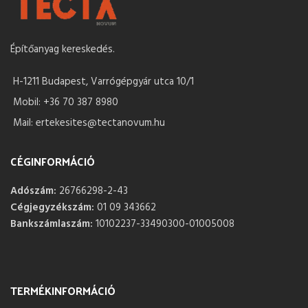
Építőanyag kereskedés.
H-1211 Budapest, Varrógépgyár utca 10/1
Mobil: +36 70 387 8980
Mail: ertekesites@tectanovum.hu
CÉGINFORMÁCIÓ
Adószám:
26766298-2-43
Cégjegyzékszám:
01 09 343662
Bankszámlaszám:
10102237-33490300-01005008
TERMÉKINFORMÁCIÓ