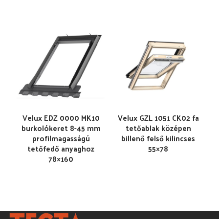
Velux EDZ 0000 MK10
Velux GZL 1051 CK02 fa
burkolókeret 8-45 mm
tetőablak középen
profilmagasságú
billenő felső kilincses
tetőfedő anyaghoz
55×78
78×160