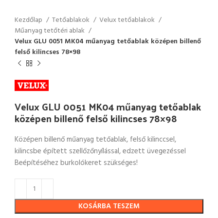
Kezdőlap
Tetőablakok
Velux tetőablakok
Műanyag tetőtéri ablak
Velux GLU 0051 MK04 műanyag tetőablak középen billenő
felső kilincses 78×98
Velux GLU 0051 MK04 műanyag tetőablak
középen billenő felső kilincses 78×98
Középen billenő műanyag tetőablak, felső kilinccsel,
kilincsbe épített szellőzőnyílással, edzett üvegezéssel
Beépítéséhez burkolókeret szükséges!
KOSÁRBA TESZEM