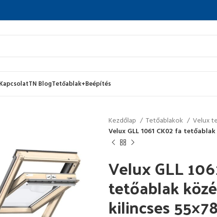
Kapcsolat
TN Blog
Tetőablak+Beépítés
Kezdőlap
Tetőablakok
Velux t
Velux GLL 1061 CK02 fa tetőablak 
Velux GLL 106
tetőablak közé
kilincses 55×7