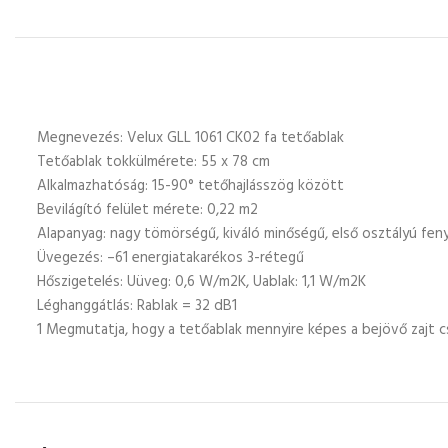
Megnevezés: Velux GLL 1061 CK02 fa tetőablak
Tetőablak tokkülmérete: 55 x 78 cm
Alkalmazhatóság: 15-90° tetőhajlásszög között
Bevilágító felület mérete: 0,22 m2
Alapanyag: nagy tömörségű, kiváló minőségű, első osztályú fen
Üvegezés: –61 energiatakarékos 3-rétegű
Hőszigetelés: Uüveg: 0,6 W/m2K, Uablak: 1,1 W/m2K
Léghanggátlás: Rablak = 32 dB1
1 Megmutatja, hogy a tetőablak mennyire képes a bejövő zajt c