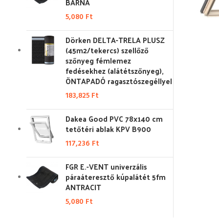
BARNA
5,080
Ft
Dörken DELTA-TRELA PLUSZ
(45m2/tekercs) szellőző
szőnyeg fémlemez
fedésekhez (alátétszőnyeg),
ÖNTAPADÓ ragasztószegéllyel
183,825
Ft
Dakea Good PVC 78x140 cm
tetőtéri ablak KPV B900
117,236
Ft
FGR E.-VENT univerzális
páraáteresztő kúpalátét 5fm
ANTRACIT
5,080
Ft