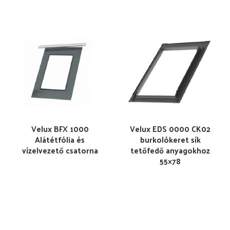
Velux BFX 1000
Velux EDS 0000 CK02
Alátétfólia és
burkolókeret sík
vízelvezető csatorna
tetőfedő anyagokhoz
55×78