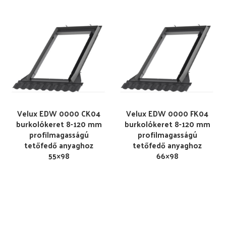
Velux EDW 0000 CK04
Velux EDW 0000 FK04
burkolókeret 8-120 mm
burkolókeret 8-120 mm
profilmagasságú
profilmagasságú
tetőfedő anyaghoz
tetőfedő anyaghoz
55×98
66×98