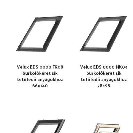
Velux EDS 0000 FK08
Velux EDS 0000 MK04
burkolókeret sík
burkolókeret sík
tetőfedő anyagokhoz
tetőfedő anyagokhoz
66×140
78×98