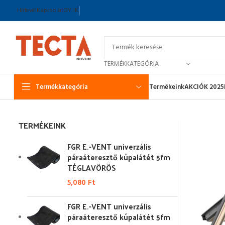
Hírlevél
Kapcsolat
GY.I.K.
TERMÉKKATEGÓRIA
Termékkategória
Termékeink
AKCIÓK 2025
TERMÉKEINK
FGR E.-VENT univerzális
páraáteresztő kúpalátét 5fm
TÉGLAVÖRÖS
5,080
Ft
FGR E.-VENT univerzális
páraáteresztő kúpalátét 5fm