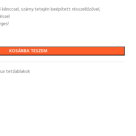
 kilinccsel, szárny tetején beépített résszellőzővel,
éssel
éges!
KOSÁRBA TESZEM
lux tetőablakok