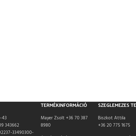
TERMÉKINFORMÁCIÓ
SZEGLEMEZES T
-43
Mayer Zsolt +36 70 387
Biszkot Attila
09 343662
8980
+36 20 775 1675
02237-33490300-