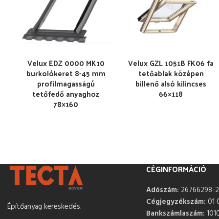
Velux EDZ 0000 MK10
Velux GZL 1051B FK06 fa
burkolókeret 8-45 mm
tetőablak középen
profilmagasságú
billenő alsó kilincses
tetőfedő anyaghoz
66×118
78×160
CÉGINFORMÁCIÓ
Adószám:
26766298-2
Cégjegyzékszám:
01 
Építőanyag kereskedés.
Bankszámlaszám:
101