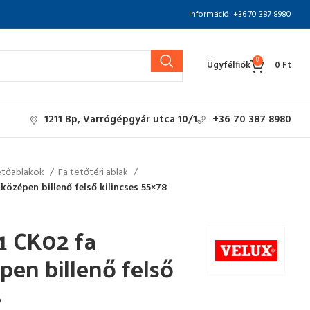
Információ: +36 70 387 8980
0
Ügyfélfiók
0
Ft
1211 Bp, Varrógépgyár utca 10/1
+36 70 387 8980
etőablakok
Fa tetőtéri ablak
középen billenő felső kilincses 55×78
1 CK02 fa
pen billenő felső
8