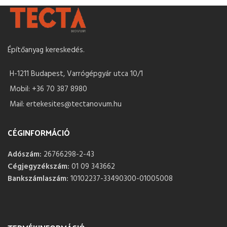
Építőanyag kereskedés.
H-1211 Budapest, Varrógépgyár utca 10/1
Mobil: +36 70 387 8980
Mail: ertekesites@tectanovum.hu
CÉGINFORMÁCIÓ
Adószám:
26766298-2-43
Cégjegyzékszám:
01 09 343662
Bankszámlaszám:
10102237-33490300-01005008