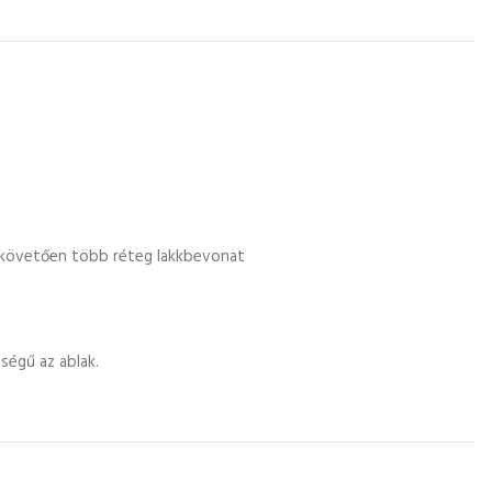
t követően több réteg lakkbevonat
ségű az ablak.