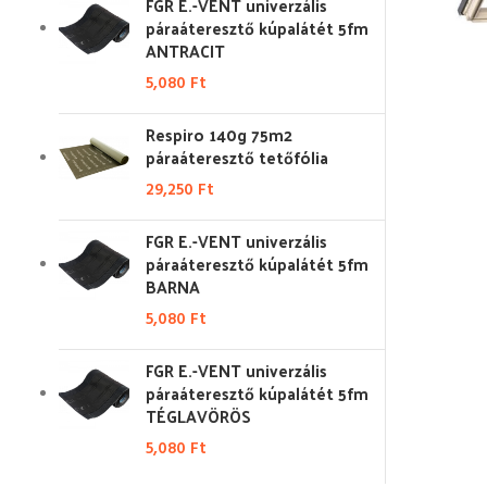
FGR E.-VENT univerzális
páraáteresztő kúpalátét 5fm
ANTRACIT
5,080
Ft
Respiro 140g 75m2
páraáteresztő tetőfólia
29,250
Ft
FGR E.-VENT univerzális
páraáteresztő kúpalátét 5fm
BARNA
5,080
Ft
FGR E.-VENT univerzális
páraáteresztő kúpalátét 5fm
TÉGLAVÖRÖS
5,080
Ft