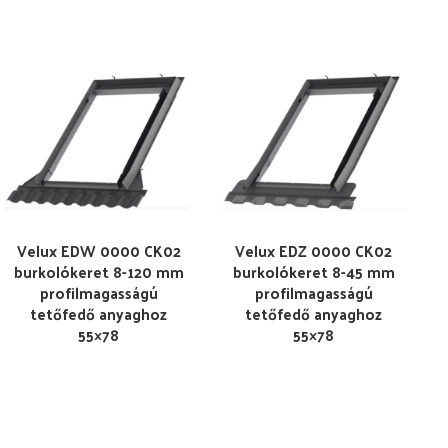
Velux EDW 0000 CK02
Velux EDZ 0000 CK02
burkolókeret 8-120 mm
burkolókeret 8-45 mm
profilmagasságú
profilmagasságú
tetőfedő anyaghoz
tetőfedő anyaghoz
55×78
55×78