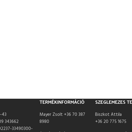
TERMÉKINFORMÁCIÓ
SZEGLEMEZES T
-43
Mayer Zsolt +36 70 387
Biszkot Attila
09 343662
8980
+36 20 775 1675
02237-33490300-