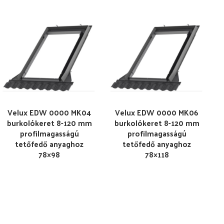
Velux EDW 0000 MK04
Velux EDW 0000 MK06
burkolókeret 8-120 mm
burkolókeret 8-120 mm
profilmagasságú
profilmagasságú
tetőfedő anyaghoz
tetőfedő anyaghoz
78×98
78×118