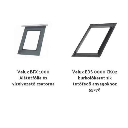
Velux BFX 1000
Velux EDS 0000 CK02
Alátétfólia és
burkolókeret sík
vízelvezető csatorna
tetőfedő anyagokhoz
55×78