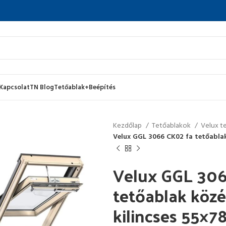
Kapcsolat
TN Blog
Tetőablak+Beépítés
Kezdőlap
Tetőablakok
Velux t
Velux GGL 3066 CK02 fa tetőablak 
Velux GGL 306
tetőablak közé
kilincses 55×7