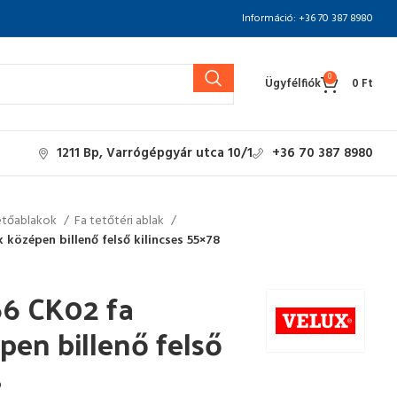
Információ: +36 70 387 8980
0
Ügyfélfiók
0
Ft
1211 Bp, Varrógépgyár utca 10/1
+36 70 387 8980
etőablakok
Fa tetőtéri ablak
középen billenő felső kilincses 55×78
6 CK02 fa
pen billenő felső
8