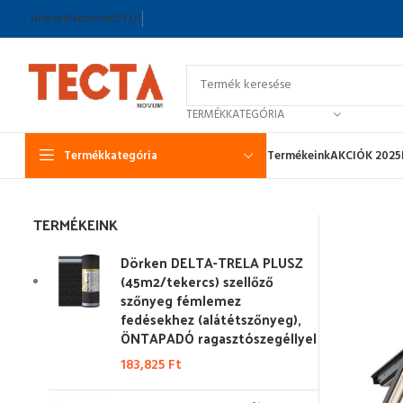
Hírlevél
Kapcsolat
GY.I.K.
TERMÉKKATEGÓRIA
Termékkategória
Termékeink
AKCIÓK 2025
TERMÉKEINK
Dörken DELTA-TRELA PLUSZ
(45m2/tekercs) szellőző
szőnyeg fémlemez
fedésekhez (alátétszőnyeg),
ÖNTAPADÓ ragasztószegéllyel
183,825
Ft