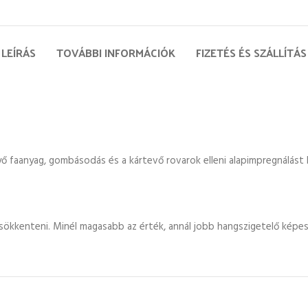
LEÍRÁS
TOVÁBBI INFORMÁCIÓK
FIZETÉS ÉS SZÁLLÍTÁS
nyő faanyag, gombásodás és a kártevő rovarok elleni alapimpregnálás
sökkenteni. Minél magasabb az érték, annál jobb hangszigetelő képes