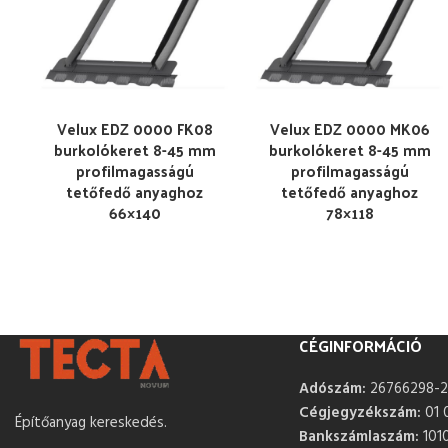
Velux EDZ 0000 FK08
Velux EDZ 0000 MK06
burkolókeret 8-45 mm
burkolókeret 8-45 mm
profilmagasságú
profilmagasságú
tetőfedő anyaghoz
tetőfedő anyaghoz
66×140
78×118
CÉGINFORMÁCIÓ
Adószám:
26766298-2
Cégjegyzékszám:
01 
Építőanyag kereskedés.
Bankszámlaszám:
101