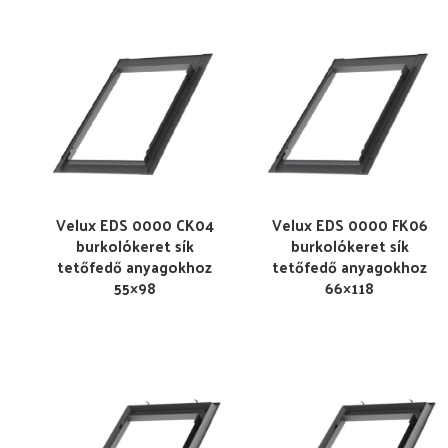
Velux EDS 0000 CK04
Velux EDS 0000 FK06
burkolókeret sík
burkolókeret sík
tetőfedő anyagokhoz
tetőfedő anyagokhoz
55×98
66×118