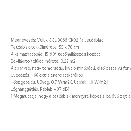
Megnevezés: Velux GGL 3066 CK02 fa tetőablak
Tetőablak tokkülmérete: 55 x 78 cm
Alkalmazhatóság: 15-90° tetőhajlásszög között
Bevilágító felület mérete: 0,22 m2
Alapanyag: nagy tömörségű, kiváló minőségű, első osztályú fe
Üvegezés: –66 extra energiatakarékos
Hőszigetelés: Uüveg: 0,7 W/m2K, Uablak: 1,0 W/m2K
Léghanggátlás: Rablak = 37 dB1
1 Megmutatja, hogy a tetőablak mennyire képes a bejövő zajt c