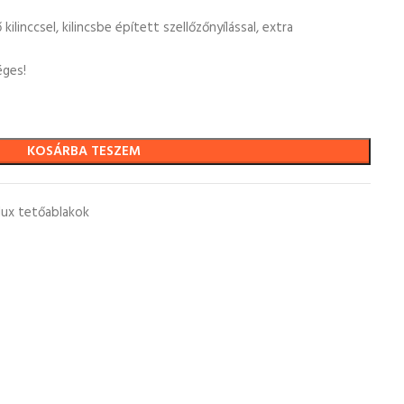
kilinccsel, kilincsbe épített szellőzőnyílással, extra
éges!
KOSÁRBA TESZEM
lux tetőablakok