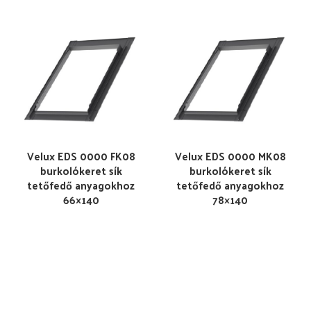
Velux EDS 0000 FK08
Velux EDS 0000 MK08
burkolókeret sík
burkolókeret sík
tetőfedő anyagokhoz
tetőfedő anyagokhoz
66×140
78×140