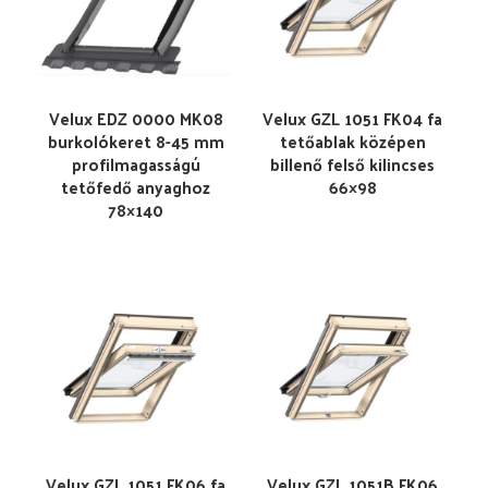
Velux EDZ 0000 MK08
Velux GZL 1051 FK04 fa
burkolókeret 8-45 mm
tetőablak középen
profilmagasságú
billenő felső kilincses
tetőfedő anyaghoz
66×98
78×140
Velux GZL 1051 FK06 fa
Velux GZL 1051B FK06