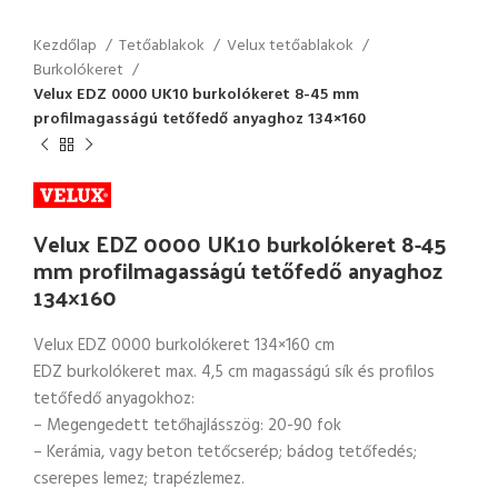
Kezdőlap
Tetőablakok
Velux tetőablakok
Burkolókeret
Velux EDZ 0000 UK10 burkolókeret 8-45 mm
profilmagasságú tetőfedő anyaghoz 134×160
Velux EDZ 0000 UK10 burkolókeret 8-45
mm profilmagasságú tetőfedő anyaghoz
134×160
Velux EDZ 0000 burkolókeret 134×160 cm
EDZ burkolókeret max. 4,5 cm magasságú sík és profilos
tetőfedő anyagokhoz:
– Megengedett tetőhajlásszög: 20-90 fok
– Kerámia, vagy beton tetőcserép; bádog tetőfedés;
cserepes lemez; trapézlemez.