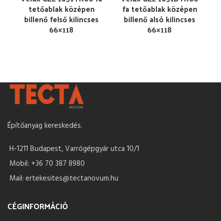
tetőablak középen
fa tetőablak középen
billenő felső kilincses
billenő alsó kilincses
66×118
66×118
Építőanyag kereskedés.
H-1211 Budapest, Varrógépgyár utca 10/1
Mobil: +36 70 387 8980
Mail: ertekesites@tectanovum.hu
CÉGINFORMÁCIÓ