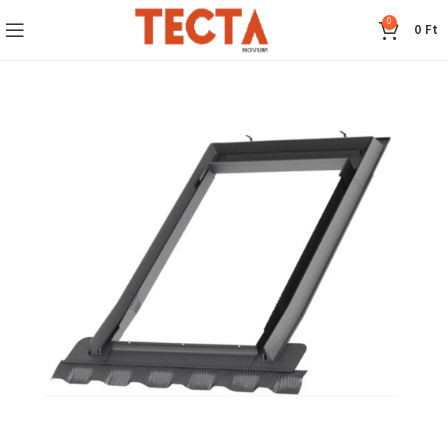
0
0
Ft