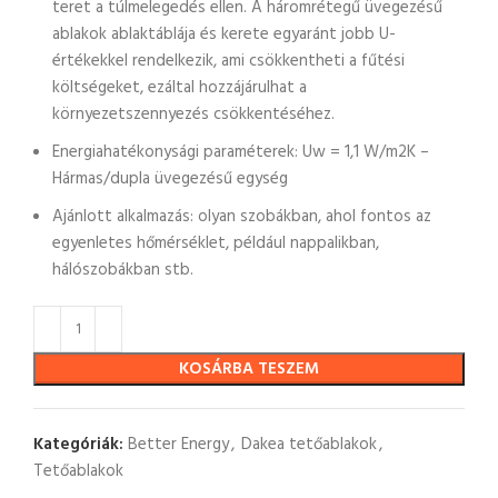
teret a túlmelegedés ellen. A háromrétegű üvegezésű
ablakok ablaktáblája és kerete egyaránt jobb U-
értékekkel rendelkezik, ami csökkentheti a fűtési
költségeket, ezáltal hozzájárulhat a
környezetszennyezés csökkentéséhez.
Energiahatékonysági paraméterek: Uw = 1,1 W/m2K –
Hármas/dupla üvegezésű egység
Ajánlott alkalmazás: olyan szobákban, ahol fontos az
egyenletes hőmérséklet, például nappalikban,
hálószobákban stb.
KOSÁRBA TESZEM
Kategóriák:
Better Energy
,
Dakea tetőablakok
,
Tetőablakok