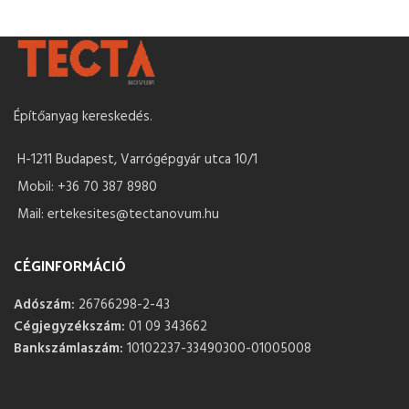
Építőanyag kereskedés.
H-1211 Budapest, Varrógépgyár utca 10/1
Mobil: +36 70 387 8980
Mail: ertekesites@tectanovum.hu
CÉGINFORMÁCIÓ
Adószám:
26766298-2-43
Cégjegyzékszám:
01 09 343662
Bankszámlaszám:
10102237-33490300-01005008