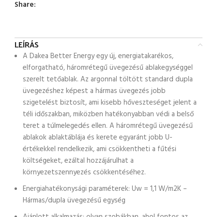
Share:
LEÍRÁS
A Dakea Better Energy egy új, energiatakarékos,
elforgatható, háromrétegű üvegezésű ablakegységgel
szerelt tetőablak. Az argonnal töltött standard dupla
üvegezéshez képest a hármas üvegezés jobb
szigetelést biztosít, ami kisebb hőveszteséget jelent a
téli időszakban, miközben hatékonyabban védi a belső
teret a túlmelegedés ellen. A háromrétegű üvegezésű
ablakok ablaktáblája és kerete egyaránt jobb U-
értékekkel rendelkezik, ami csökkentheti a fűtési
költségeket, ezáltal hozzájárulhat a
környezetszennyezés csökkentéséhez.
Energiahatékonysági paraméterek: Uw = 1,1 W/m2K –
Hármas/dupla üvegezésű egység