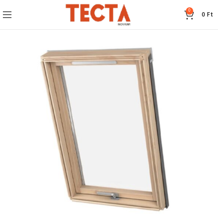
0
0
Ft