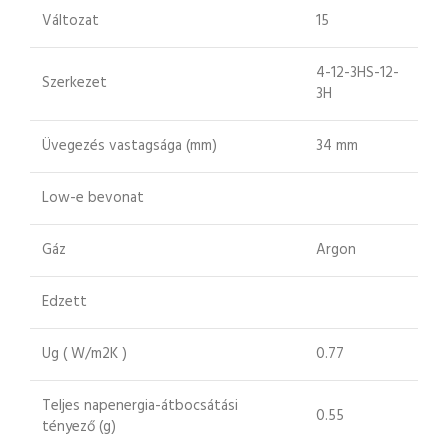
Változat
15
4-12-3HS-12-
Szerkezet
3H
Üvegezés vastagsága (mm)
34 mm
Low-e bevonat
Gáz
Argon
Edzett
Ug ( W/m2K )
0.77
Teljes napenergia-átbocsátási
0.55
tényező (g)