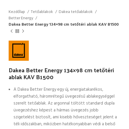
Kezdőlap
Tetőablakok
Dakea tetőablakok
Better Energy
Dakea Better Energy 134×98 cm tetőtéri ablak KAV B1500
Dakea Better Energy 134×98 cm tetőtéri
ablak KAV B1500
A Dakea Better Energy egy új, energiatakarékos,
elforgatható, háromrétegű üvegezésű ablakegységgel
szerelt tetőablak. Az argonnal töltött standard dupla
üvegezéshez képest a hármas üvegezés jobb
szigetelést biztosít, ami kisebb hőveszteséget jelent a
téli időszakban, miközben hatékonyabban védi a belső