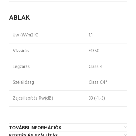
ABLAK
Uw (W/m2 K)
1.1
Vízzárás
E1350
Légzárás
Class 4
Szélállóság
Class C4*
Zajcsillapítás Rw(dB)
33 (-1,-3)
TOVÁBBI INFORMÁCIÓK
FIZETÉS ÉS SZÁLLÍTÁS