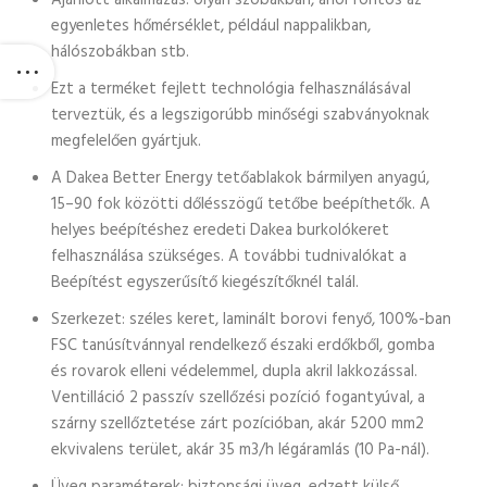
Ajánlott alkalmazás: olyan szobákban, ahol fontos az
egyenletes hőmérséklet, például nappalikban,
hálószobákban stb.
Ezt a terméket fejlett technológia felhasználásával
terveztük, és a legszigorúbb minőségi szabványoknak
megfelelően gyártjuk.
A Dakea Better Energy tetőablakok bármilyen anyagú,
15–90 fok közötti dőlésszögű tetőbe beépíthetők. A
helyes beépítéshez eredeti Dakea burkolókeret
felhasználása szükséges. A további tudnivalókat a
Beépítést egyszerűsítő kiegészítőknél talál.
Szerkezet: széles keret, laminált borovi fenyő, 100%-ban
FSC tanúsítvánnyal rendelkező északi erdőkből, gomba
és rovarok elleni védelemmel, dupla akril lakkozással.
Ventilláció 2 passzív szellőzési pozíció fogantyúval, a
szárny szellőztetése zárt pozícióban, akár 5200 mm2
ekvivalens terület, akár 35 m3/h légáramlás (10 Pa-nál).