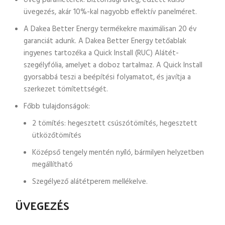
Üveg paraméterek: biztonsági üveg, edzett külső
üvegezés, akár 10%-kal nagyobb effektív panelméret.
A Dakea Better Energy termékekre maximálisan 20 év
garanciát adunk. A Dakea Better Energy tetőablak
ingyenes tartozéka a Quick Install (RUC) Alátét-
szegélyfólia, amelyet a doboz tartalmaz. A Quick Install
gyorsabbá teszi a beépítési folyamatot, és javítja a
szerkezet tömítettségét.
Főbb tulajdonságok:
2 tömítés: hegesztett csúszótömítés, hegesztett
ütközőtömítés
Középső tengely mentén nyíló, bármilyen helyzetben
megállítható
Szegélyező alátétperem mellékelve.
ÜVEGEZÉS