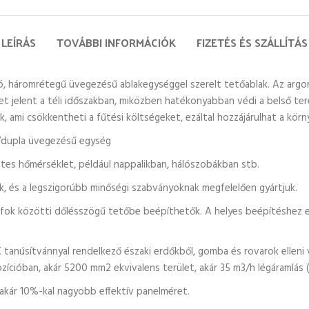
LEÍRÁS
TOVÁBBI INFORMÁCIÓK
FIZETÉS ÉS SZÁLLÍTÁS
tó, háromrétegű üvegezésű ablakegységgel szerelt tetőablak. Az arg
et jelent a téli időszakban, miközben hatékonyabban védi a belső te
ik, ami csökkentheti a fűtési költségeket, ezáltal hozzájárulhat a k
/dupla üvegezésű egység
etes hőmérséklet, például nappalikban, hálószobákban stb.
ük, és a legszigorúbb minőségi szabványoknak megfelelően gyártjuk.
 fok közötti dőlésszögű tetőbe beépíthetők. A helyes beépítéshez e
 tanúsítvánnyal rendelkező északi erdőkből, gomba és rovarok elleni vé
ozícióban, akár 5200 mm2 ekvivalens terület, akár 35 m3/h légáramlás (
akár 10%-kal nagyobb effektív panelméret.