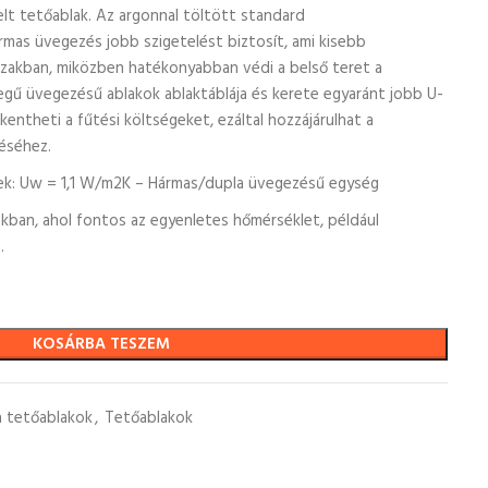
lt tetőablak. Az argonnal töltött standard
mas üvegezés jobb szigetelést biztosít, ami kisebb
őszakban, miközben hatékonyabban védi a belső teret a
egű üvegezésű ablakok ablaktáblája és kerete egyaránt jobb U-
kentheti a fűtési költségeket, ezáltal hozzájárulhat a
éséhez.
ek: Uw = 1,1 W/m2K – Hármas/dupla üvegezésű egység
ákban, ahol fontos az egyenletes hőmérséklet, például
.
KOSÁRBA TESZEM
 tetőablakok
,
Tetőablakok