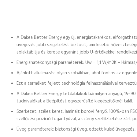
A Dakea Better Energy egy új, energiatakarékos, elforgatha
üvegezés jobb szigetelést biztosít, ami kisebb hőveszteség
ablaktáblája és kerete egyaránt jobb U-értékekkel rendelkez
Energiahatékonysági paraméterek: Uw = 1,1 W/m2K – Hármas
Ajánlott alkalmazás: olyan szobákban, ahol fontos az egyenl
Ezt a terméket fejlett technológia felhasználásával tervezt
A Dakea Better Energy tetőablakok bármilyen anyagú, 15–90
tudnivalókat a Beépítést egyszerűsítő kiegészítőknél talál.
Szerkezet: széles keret, laminált borovi fenyő, 100%-ban FSC
szellőzési pozíció fogantyúval, a szárny szellőztetése zárt p
Üveg paraméterek: biztonsági üveg, edzett külső üvegezés, 