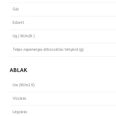
Gáz
Edzett
Ug ( W/m2K )
Teljes napenergia-átbocsátási tényező (g)
ABLAK
Uw (W/m2 K)
Vízzárás
Légzárás