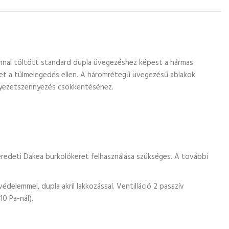
onnal töltött standard dupla üvegezéshez képest a hármas
ret a túlmelegedés ellen. A háromrétegű üvegezésű ablakok
örnyezetszennyezés csökkentéséhez.
redeti Dakea burkolókeret felhasználása szükséges. A további
delemmel, dupla akril lakkozással. Ventilláció 2 passzív
10 Pa-nál).