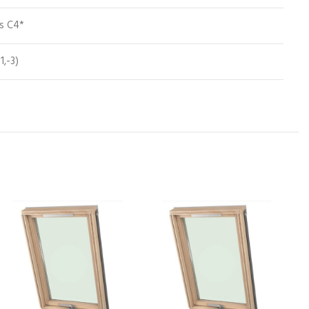
ss C4*
1,-3)