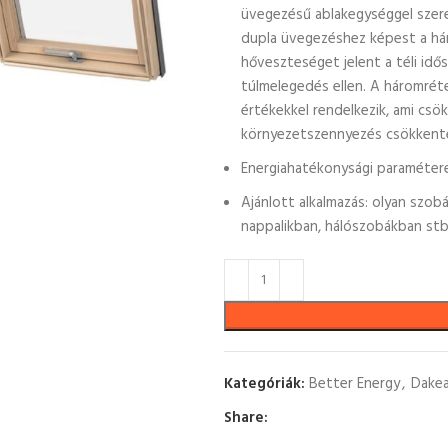
üvegezésű ablakegységgel szere
dupla üvegezéshez képest a hár
hőveszteséget jelent a téli id
túlmelegedés ellen. A háromrét
értékekkel rendelkezik, ami csök
környezetszennyezés csökkent
Energiahatékonysági paraméter
Ajánlott alkalmazás: olyan szob
nappalikban, hálószobákban stb
Kategóriák:
Better Energy
,
Dakea
Share: