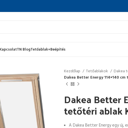
Kapcsolat
TN Blog
Tetőablak+Beépítés
Kezdőlap
Tetőablakok
Dakea t
Dakea Better Energy 114×140 cm 
Dakea Better 
tetőtéri abla
A Dakea Better Energy egy új, 