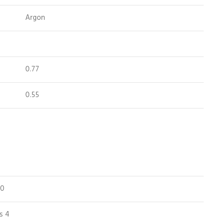
Argon
0.77
0.55
50
s 4