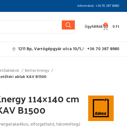
Információ: +36 70 387 8980
0
Ügyfélfiók
0
Ft
1211 Bp, Varrógépgyár utca 10/1
+36 70 387 8980
etőablakok
Better Energy
tetőtéri ablak KAV B1500
Energy 114×140 cm
k KAV B1500
energiatakarékos, elforgatható, háromrétegű