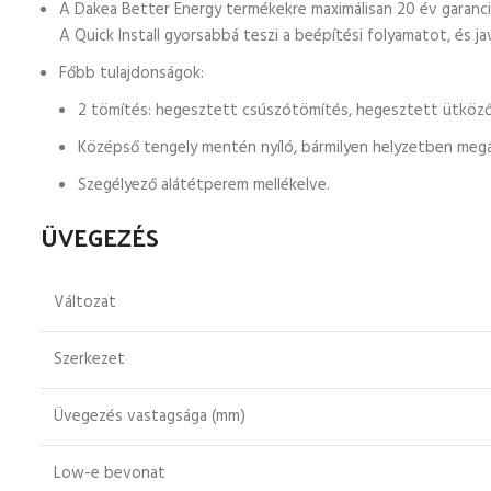
A Dakea Better Energy termékekre maximálisan 20 év garanciá
A Quick Install gyorsabbá teszi a beépítési folyamatot, és j
Főbb tulajdonságok:
2 tömítés: hegesztett csúszótömítés, hegesztett ütköz
Középső tengely mentén nyíló, bármilyen helyzetben megá
Szegélyező alátétperem mellékelve.
ÜVEGEZÉS
Változat
Szerkezet
Üvegezés vastagsága (mm)
Low-e bevonat