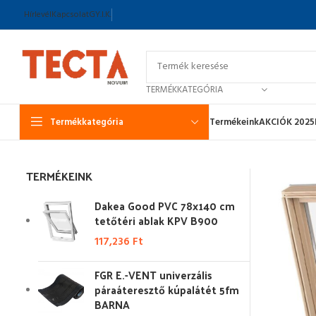
Hírlevél
Kapcsolat
GY.I.K.
TERMÉKKATEGÓRIA
Termékkategória
Termékeink
AKCIÓK 2025
TERMÉKEINK
Dakea Good PVC 78x140 cm
tetőtéri ablak KPV B900
117,236
Ft
FGR E.-VENT univerzális
páraáteresztő kúpalátét 5fm
BARNA