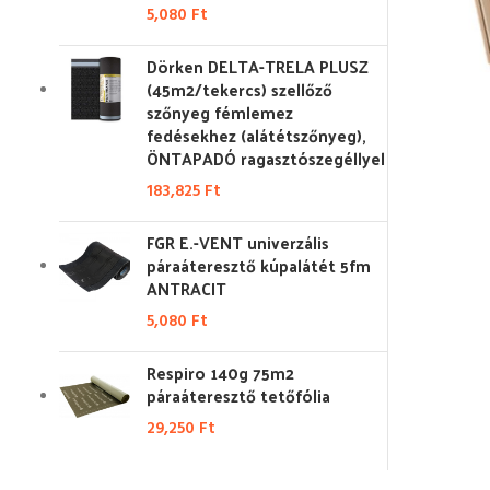
5,080
Ft
Dörken DELTA-TRELA PLUSZ
(45m2/tekercs) szellőző
szőnyeg fémlemez
fedésekhez (alátétszőnyeg),
ÖNTAPADÓ ragasztószegéllyel
183,825
Ft
FGR E.-VENT univerzális
páraáteresztő kúpalátét 5fm
ANTRACIT
5,080
Ft
Respiro 140g 75m2
páraáteresztő tetőfólia
29,250
Ft