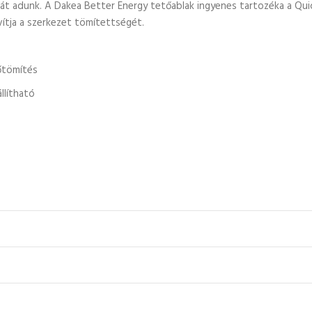
t adunk. A Dakea Better Energy tetőablak ingyenes tartozéka a Quick 
avítja a szerkezet tömítettségét.
őtömítés
llítható