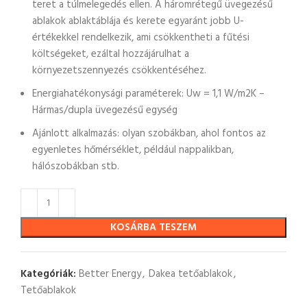
teret a túlmelegedés ellen. A háromrétegű üvegezésű
ablakok ablaktáblája és kerete egyaránt jobb U-
értékekkel rendelkezik, ami csökkentheti a fűtési
költségeket, ezáltal hozzájárulhat a
környezetszennyezés csökkentéséhez.
Energiahatékonysági paraméterek: Uw = 1,1 W/m2K –
Hármas/dupla üvegezésű egység
Ajánlott alkalmazás: olyan szobákban, ahol fontos az
egyenletes hőmérséklet, például nappalikban,
hálószobákban stb.
KOSÁRBA TESZEM
Kategóriák:
Better Energy
,
Dakea tetőablakok
,
Tetőablakok