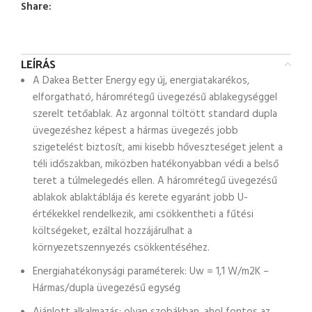
Share:
LEÍRÁS
A Dakea Better Energy egy új, energiatakarékos,
elforgatható, háromrétegű üvegezésű ablakegységgel
szerelt tetőablak. Az argonnal töltött standard dupla
üvegezéshez képest a hármas üvegezés jobb
szigetelést biztosít, ami kisebb hőveszteséget jelent a
téli időszakban, miközben hatékonyabban védi a belső
teret a túlmelegedés ellen. A háromrétegű üvegezésű
ablakok ablaktáblája és kerete egyaránt jobb U-
értékekkel rendelkezik, ami csökkentheti a fűtési
költségeket, ezáltal hozzájárulhat a
környezetszennyezés csökkentéséhez.
Energiahatékonysági paraméterek: Uw = 1,1 W/m2K –
Hármas/dupla üvegezésű egység