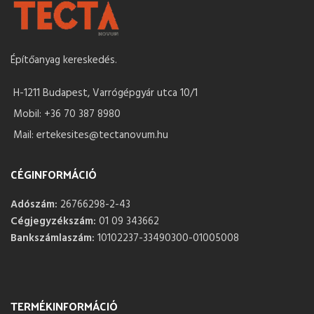
Építőanyag kereskedés.
H-1211 Budapest, Varrógépgyár utca 10/1
Mobil: +36 70 387 8980
Mail: ertekesites@tectanovum.hu
CÉGINFORMÁCIÓ
Adószám:
26766298-2-43
Cégjegyzékszám:
01 09 343662
Bankszámlaszám:
10102237-33490300-01005008
TERMÉKINFORMÁCIÓ