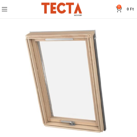
0
0
Ft