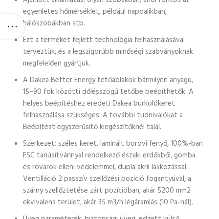
Ajánlott alkalmazás: olyan szobákban, ahol fontos az
egyenletes hőmérséklet, például nappalikban,
hálószobákban stb.
Ezt a terméket fejlett technológia felhasználásával
terveztük, és a legszigorúbb minőségi szabványoknak
megfelelően gyártjuk.
A Dakea Better Energy tetőablakok bármilyen anyagú,
15–90 fok közötti dőlésszögű tetőbe beépíthetők. A
helyes beépítéshez eredeti Dakea burkolókeret
felhasználása szükséges. A további tudnivalókat a
Beépítést egyszerűsítő kiegészítőknél talál.
Szerkezet: széles keret, laminált borovi fenyő, 100%-ban
FSC tanúsítvánnyal rendelkező északi erdőkből, gomba
és rovarok elleni védelemmel, dupla akril lakkozással.
Ventilláció 2 passzív szellőzési pozíció fogantyúval, a
szárny szellőztetése zárt pozícióban, akár 5200 mm2
ekvivalens terület, akár 35 m3/h légáramlás (10 Pa-nál).