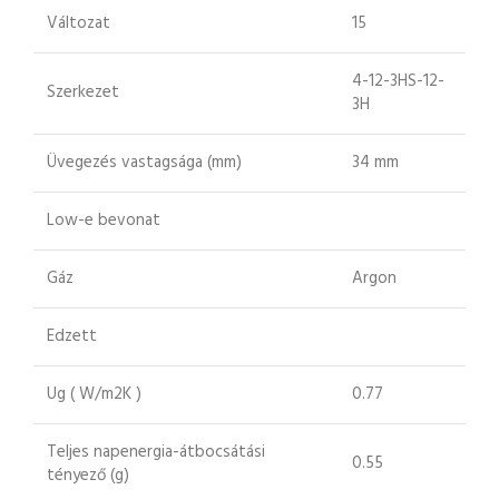
Változat
15
4-12-3HS-12-
Szerkezet
3H
Üvegezés vastagsága (mm)
34 mm
Low-e bevonat
Gáz
Argon
Edzett
Ug ( W/m2K )
0.77
Teljes napenergia-átbocsátási
0.55
tényező (g)