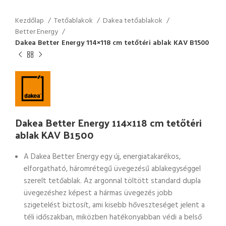
Kezdőlap
Tetőablakok
Dakea tetőablakok
Better Energy
Dakea Better Energy 114×118 cm tetőtéri ablak KAV B1500
Dakea Better Energy 114×118 cm tetőtéri
ablak KAV B1500
A Dakea Better Energy egy új, energiatakarékos,
elforgatható, háromrétegű üvegezésű ablakegységgel
szerelt tetőablak. Az argonnal töltött standard dupla
üvegezéshez képest a hármas üvegezés jobb
szigetelést biztosít, ami kisebb hőveszteséget jelent a
téli időszakban, miközben hatékonyabban védi a belső