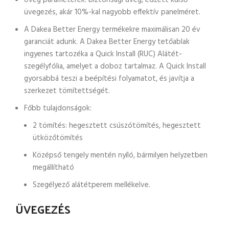
Üveg paraméterek: biztonsági üveg, edzett külső
üvegezés, akár 10%-kal nagyobb effektív panelméret.
A Dakea Better Energy termékekre maximálisan 20 év
garanciát adunk. A Dakea Better Energy tetőablak
ingyenes tartozéka a Quick Install (RUC) Alátét-
szegélyfólia, amelyet a doboz tartalmaz. A Quick Install
gyorsabbá teszi a beépítési folyamatot, és javítja a
szerkezet tömítettségét.
Főbb tulajdonságok:
2 tömítés: hegesztett csúszótömítés, hegesztett
ütközőtömítés
Középső tengely mentén nyíló, bármilyen helyzetben
megállítható
Szegélyező alátétperem mellékelve.
ÜVEGEZÉS