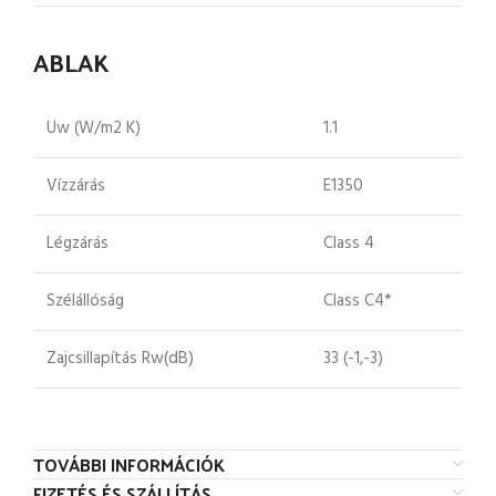
ABLAK
Uw (W/m2 K)
1.1
Vízzárás
E1350
Légzárás
Class 4
Szélállóság
Class C4*
Zajcsillapítás Rw(dB)
33 (-1,-3)
TOVÁBBI INFORMÁCIÓK
FIZETÉS ÉS SZÁLLÍTÁS