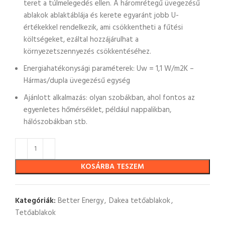
teret a túlmelegedés ellen. A háromrétegű üvegezésű
ablakok ablaktáblája és kerete egyaránt jobb U-
értékekkel rendelkezik, ami csökkentheti a fűtési
költségeket, ezáltal hozzájárulhat a
környezetszennyezés csökkentéséhez.
Energiahatékonysági paraméterek: Uw = 1,1 W/m2K –
Hármas/dupla üvegezésű egység
Ajánlott alkalmazás: olyan szobákban, ahol fontos az
egyenletes hőmérséklet, például nappalikban,
hálószobákban stb.
KOSÁRBA TESZEM
Kategóriák:
Better Energy
,
Dakea tetőablakok
,
Tetőablakok