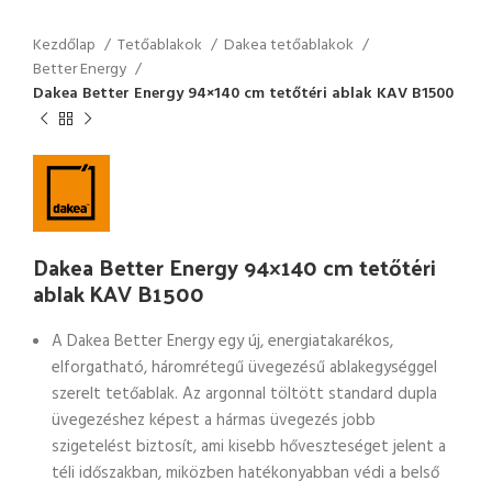
Kezdőlap
Tetőablakok
Dakea tetőablakok
Better Energy
Dakea Better Energy 94×140 cm tetőtéri ablak KAV B1500
Dakea Better Energy 94×140 cm tetőtéri
ablak KAV B1500
A Dakea Better Energy egy új, energiatakarékos,
elforgatható, háromrétegű üvegezésű ablakegységgel
szerelt tetőablak. Az argonnal töltött standard dupla
üvegezéshez képest a hármas üvegezés jobb
szigetelést biztosít, ami kisebb hőveszteséget jelent a
téli időszakban, miközben hatékonyabban védi a belső