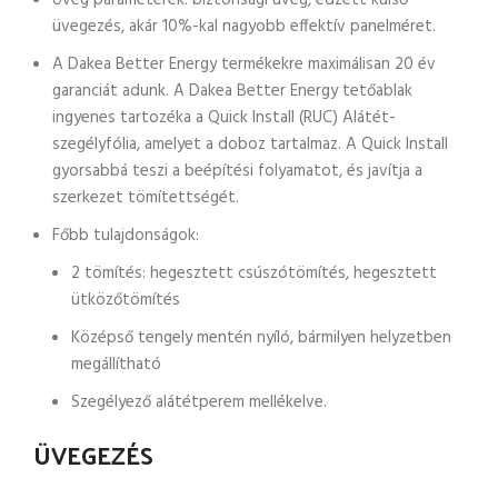
Üveg paraméterek: biztonsági üveg, edzett külső
üvegezés, akár 10%-kal nagyobb effektív panelméret.
A Dakea Better Energy termékekre maximálisan 20 év
garanciát adunk. A Dakea Better Energy tetőablak
ingyenes tartozéka a Quick Install (RUC) Alátét-
szegélyfólia, amelyet a doboz tartalmaz. A Quick Install
gyorsabbá teszi a beépítési folyamatot, és javítja a
szerkezet tömítettségét.
Főbb tulajdonságok:
2 tömítés: hegesztett csúszótömítés, hegesztett
ütközőtömítés
Középső tengely mentén nyíló, bármilyen helyzetben
megállítható
Szegélyező alátétperem mellékelve.
ÜVEGEZÉS