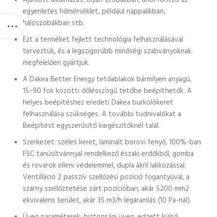
Ajánlott alkalmazás: olyan szobákban, ahol fontos az
egyenletes hőmérséklet, például nappalikban,
hálószobákban stb.
Ezt a terméket fejlett technológia felhasználásával
terveztük, és a legszigorúbb minőségi szabványoknak
megfelelően gyártjuk.
A Dakea Better Energy tetőablakok bármilyen anyagú,
15–90 fok közötti dőlésszögű tetőbe beépíthetők. A
helyes beépítéshez eredeti Dakea burkolókeret
felhasználása szükséges. A további tudnivalókat a
Beépítést egyszerűsítő kiegészítőknél talál.
Szerkezet: széles keret, laminált borovi fenyő, 100%-ban
FSC tanúsítvánnyal rendelkező északi erdőkből, gomba
és rovarok elleni védelemmel, dupla akril lakkozással.
Ventilláció 2 passzív szellőzési pozíció fogantyúval, a
szárny szellőztetése zárt pozícióban, akár 5200 mm2
ekvivalens terület, akár 35 m3/h légáramlás (10 Pa-nál).