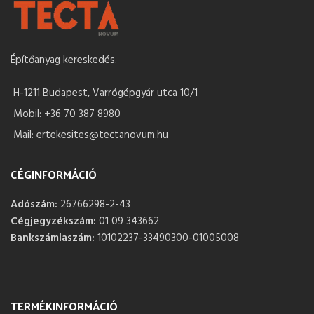
Építőanyag kereskedés.
H-1211 Budapest, Varrógépgyár utca 10/1
Mobil: +36 70 387 8980
Mail: ertekesites@tectanovum.hu
CÉGINFORMÁCIÓ
Adószám:
26766298-2-43
Cégjegyzékszám:
01 09 343662
Bankszámlaszám:
10102237-33490300-01005008
TERMÉKINFORMÁCIÓ