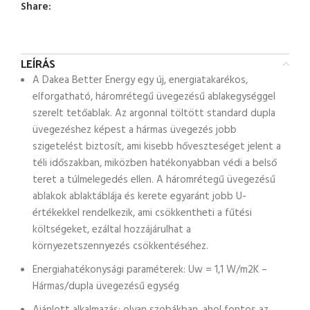
Share:
LEÍRÁS
A Dakea Better Energy egy új, energiatakarékos,
elforgatható, háromrétegű üvegezésű ablakegységgel
szerelt tetőablak. Az argonnal töltött standard dupla
üvegezéshez képest a hármas üvegezés jobb
szigetelést biztosít, ami kisebb hőveszteséget jelent a
téli időszakban, miközben hatékonyabban védi a belső
teret a túlmelegedés ellen. A háromrétegű üvegezésű
ablakok ablaktáblája és kerete egyaránt jobb U-
értékekkel rendelkezik, ami csökkentheti a fűtési
költségeket, ezáltal hozzájárulhat a
környezetszennyezés csökkentéséhez.
Energiahatékonysági paraméterek: Uw = 1,1 W/m2K –
Hármas/dupla üvegezésű egység