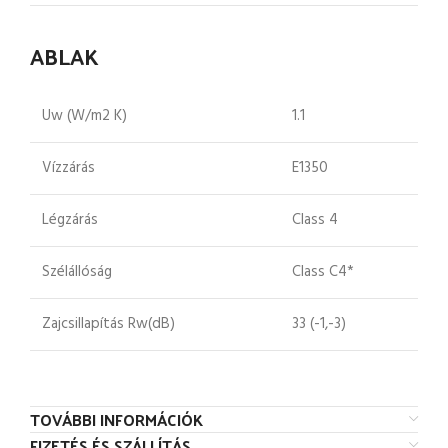
ABLAK
Uw (W/m2 K)
1.1
Vízzárás
E1350
Légzárás
Class 4
Szélállóság
Class C4*
Zajcsillapítás Rw(dB)
33 (-1,-3)
TOVÁBBI INFORMÁCIÓK
FIZETÉS ÉS SZÁLLÍTÁS