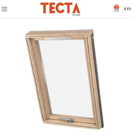
0
0
Ft