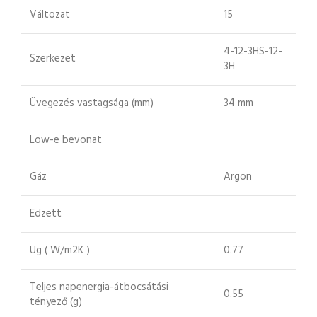
Változat
15
4-12-3HS-12-
Szerkezet
3H
Üvegezés vastagsága (mm)
34 mm
Low-e bevonat
Gáz
Argon
Edzett
Ug ( W/m2K )
0.77
Teljes napenergia-átbocsátási
0.55
tényező (g)