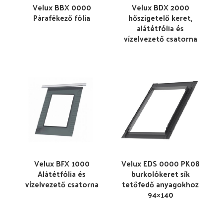
Velux BBX 0000
Velux BDX 2000
Párafékező fólia
hőszigetelő keret,
alátétfólia és
vízelvezető csatorna
Velux BFX 1000
Velux EDS 0000 PK08
Alátétfólia és
burkolókeret sík
vízelvezető csatorna
tetőfedő anyagokhoz
94×140