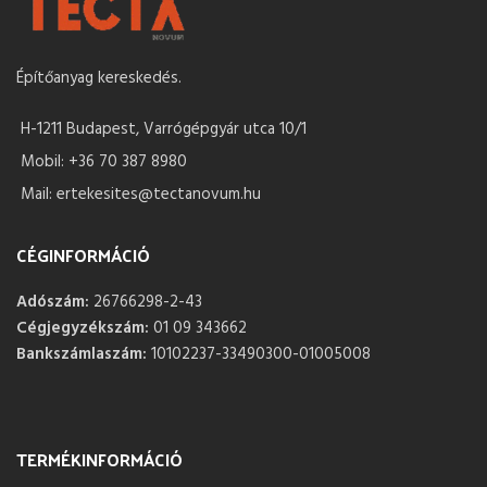
Építőanyag kereskedés.
H-1211 Budapest, Varrógépgyár utca 10/1
Mobil: +36 70 387 8980
Mail: ertekesites@tectanovum.hu
CÉGINFORMÁCIÓ
Adószám:
26766298-2-43
Cégjegyzékszám:
01 09 343662
Bankszámlaszám:
10102237-33490300-01005008
TERMÉKINFORMÁCIÓ