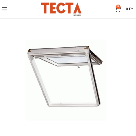
0
0
Ft