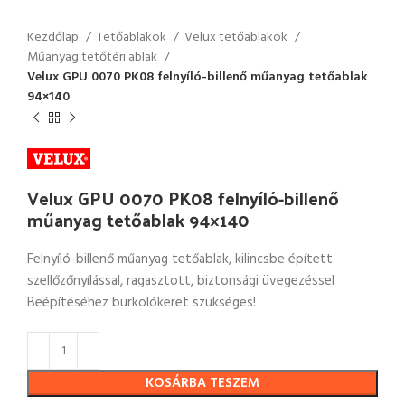
Kezdőlap
Tetőablakok
Velux tetőablakok
Műanyag tetőtéri ablak
Velux GPU 0070 PK08 felnyíló-billenő műanyag tetőablak
94×140
Velux GPU 0070 PK08 felnyíló-billenő
műanyag tetőablak 94×140
Felnyíló-billenő műanyag tetőablak, kilincsbe épített
szellőzőnyílással, ragasztott, biztonsági üvegezéssel
Beépítéséhez burkolókeret szükséges!
KOSÁRBA TESZEM