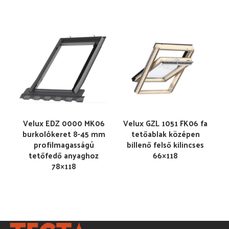
Velux EDZ 0000 MK06
Velux GZL 1051 FK06 fa
burkolókeret 8-45 mm
tetőablak középen
profilmagasságú
billenő felső kilincses
tetőfedő anyaghoz
66×118
78×118