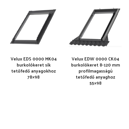
Velux EDS 0000 MK04
Velux EDW 0000 CK04
burkolókeret sík
burkolókeret 8-120 mm
tetőfedő anyagokhoz
profilmagasságú
78×98
tetőfedő anyaghoz
55×98