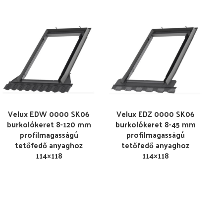
Velux EDW 0000 SK06
Velux EDZ 0000 SK06
burkolókeret 8-120 mm
burkolókeret 8-45 mm
profilmagasságú
profilmagasságú
tetőfedő anyaghoz
tetőfedő anyaghoz
114×118
114×118