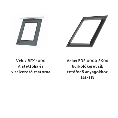
Velux BFX 1000
Velux EDS 0000 SK06
Alátétfólia és
burkolókeret sík
vízelvezető csatorna
tetőfedő anyagokhoz
114×118