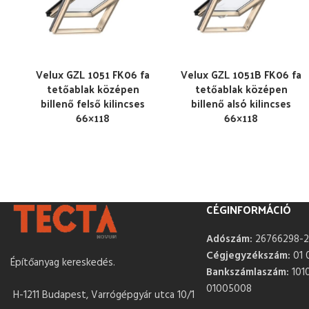
Velux GZL 1051 FK06 fa
Velux GZL 1051B FK06 fa
tetőablak középen
tetőablak középen
billenő felső kilincses
billenő alsó kilincses
66×118
66×118
CÉGINFORMÁCIÓ
Adószám:
26766298-2
Cégjegyzékszám:
01 
Építőanyag kereskedés.
Bankszámlaszám:
101
01005008
H-1211 Budapest, Varrógépgyár utca 10/1