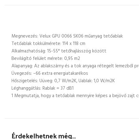
Megnevezés: Velux GPU 0066 SK06 műanyag tetőablak
Tetőablak tokkülmérete: 114 x 118 cm
Alkalmazhatóság: 15-55° tetőhajlásszög között
Bevilágító felület mérete: 0,95 m2
Alapanyag: Az ablakszárny és a tok anyaga rétegelt lemezből p
Üvegezés: –66 extra energiatakarékos
Hőszigetelés: Uüveg: 0,7 W/m2K, Uablak: 1,0 W/m2K
Léghanggátlás: Rablak = 37 dB1
1 Megmutatja, hogy a tetőablak mennyire képes a bejövő zajt c
Érdekelhetnek még…