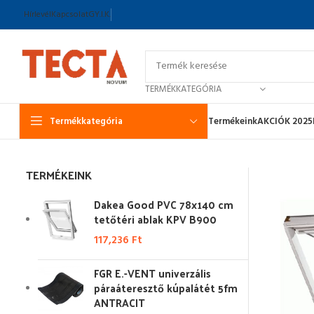
Hírlevél
Kapcsolat
GY.I.K.
TERMÉKKATEGÓRIA
Termékkategória
Termékeink
AKCIÓK 2025
TERMÉKEINK
Dakea Good PVC 78x140 cm
tetőtéri ablak KPV B900
117,236
Ft
FGR E.-VENT univerzális
páraáteresztő kúpalátét 5fm
ANTRACIT