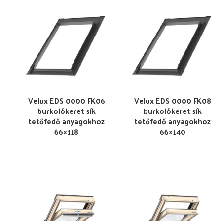
Velux EDS 0000 FK06
Velux EDS 0000 FK08
burkolókeret sík
burkolókeret sík
tetőfedő anyagokhoz
tetőfedő anyagokhoz
66×118
66×140