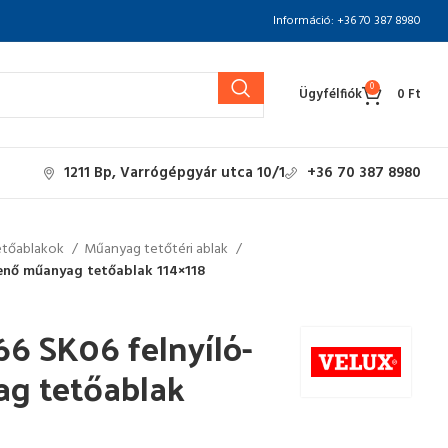
Információ: +36 70 387 8980
0
Ügyfélfiók
0
Ft
1211 Bp, Varrógépgyár utca 10/1
+36 70 387 8980
etőablakok
Műanyag tetőtéri ablak
lenő műanyag tetőablak 114×118
6 SK06 felnyíló-
ag tetőablak