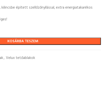
 kilincsbe épített szellőzőnyílással, extra energiatakarékos
éges!
KOSÁRBA TESZEM
ak
,
Velux tetőablakok