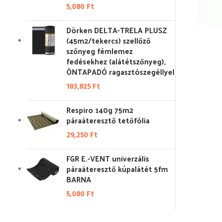
5,080
Ft
Dörken DELTA-TRELA PLUSZ
(45m2/tekercs) szellőző
szőnyeg fémlemez
fedésekhez (alátétszőnyeg),
ÖNTAPADÓ ragasztószegéllyel
183,825
Ft
Respiro 140g 75m2
páraáteresztő tetőfólia
29,250
Ft
FGR E.-VENT univerzális
páraáteresztő kúpalátét 5fm
BARNA
5,080
Ft