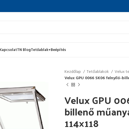
Kapcsolat
TN Blog
Tetőablak+Beépítés
Kezdőlap
Tetőablakok
Velux t
Velux GPU 0066 SK06 felnyíló-bil
Velux GPU 006
billenő műany
114×118