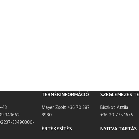
TERMÉKINFORMÁCIÓ
SZEGLEMEZES T
-43
Mayer Zsolt +36 70 387
Biszkot Attila
09 343662
8980
+36 20 775 1675
02237-33490300-
ÉRTÉKESÍTÉS
NYITVA TARTÁS