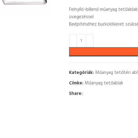
Felnyíló-billenő műanyag tetőablak,
üvegezéssel
Beépítéséhez burkolókeret szüks
Kategóriák:
Műanyag tetőtéri abl
Címke:
Műanyag tetőablak
Share: