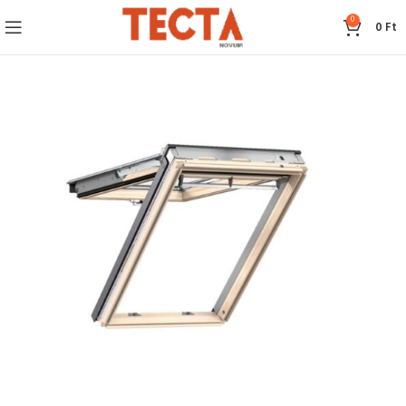
0
0
Ft