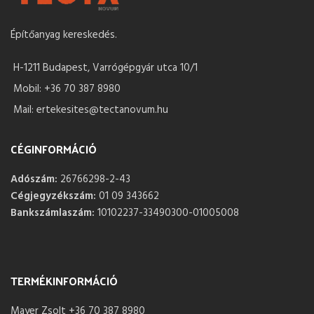
Építőanyag kereskedés.
H-1211 Budapest, Varrógépgyár utca 10/1
Mobil: +36 70 387 8980
Mail: ertekesites@tectanovum.hu
CÉGINFORMÁCIÓ
Adószám:
26766298-2-43
Cégjegyzékszám:
01 09 343662
Bankszámlaszám:
10102237-33490300-01005008
TERMÉKINFORMÁCIÓ
Mayer Zsolt +36 70 387 8980