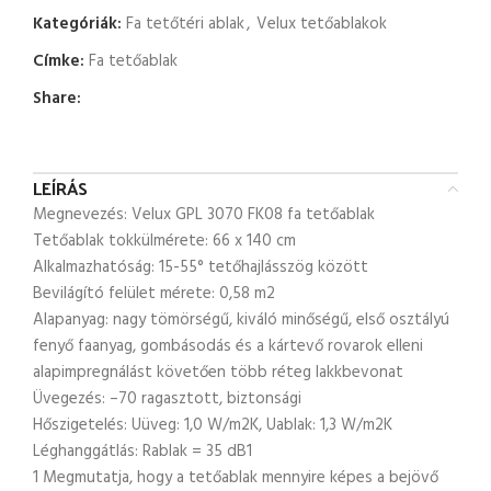
Kategóriák:
Fa tetőtéri ablak
,
Velux tetőablakok
Címke:
Fa tetőablak
Share:
LEÍRÁS
Megnevezés: Velux GPL 3070 FK08 fa tetőablak
Tetőablak tokkülmérete: 66 x 140 cm
Alkalmazhatóság: 15-55° tetőhajlásszög között
Bevilágító felület mérete: 0,58 m2
Alapanyag: nagy tömörségű, kiváló minőségű, első osztályú
fenyő faanyag, gombásodás és a kártevő rovarok elleni
alapimpregnálást követően több réteg lakkbevonat
Üvegezés: –70 ragasztott, biztonsági
Hőszigetelés: Uüveg: 1,0 W/m2K, Uablak: 1,3 W/m2K
Léghanggátlás: Rablak = 35 dB1
1 Megmutatja, hogy a tetőablak mennyire képes a bejövő