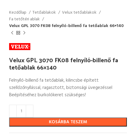
Kezdőlap
Tetőablakok
Velux tetőablakok
Fa tetőtéri ablak
Velux GPL 3070 FK08 felnyíló-billenő fa tetőablak 66×140
Velux GPL 3070 FK08 felnyíló-billenő fa
tetőablak 66×140
Felnyíló-billenő fa tetőablak, kilincsbe épített
szellőzőnyílással, ragasztott, biztonsági üvegezéssel
Beépítéséhez burkolókeret szükséges!
KOSÁRBA TESZEM