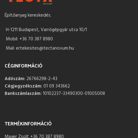
Építőanyag kereskedés.
H-1211 Budapest, Varrógépgyár utca 10/1
Mobil: +36 70 387 8980
Mail: ertekesites@tectanovum.hu
CÉGINFORMÁCIÓ
Adószám:
26766298-2-43
Cégjegyzékszám:
01 09 343662
Bankszámlaszám:
10102237-33490300-01005008
TERMÉKINFORMÁCIÓ
Mayer Zsolt +36 70 387 8980