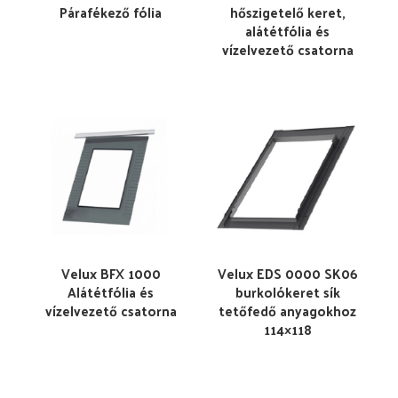
Párafékező fólia
hőszigetelő keret,
alátétfólia és
vízelvezető csatorna
Velux BFX 1000
Velux EDS 0000 SK06
Alátétfólia és
burkolókeret sík
vízelvezető csatorna
tetőfedő anyagokhoz
114×118