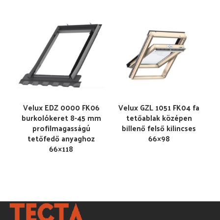
Velux EDZ 0000 FK06
Velux GZL 1051 FK04 fa
burkolókeret 8-45 mm
tetőablak középen
profilmagasságú
billenő felső kilincses
tetőfedő anyaghoz
66×98
66×118