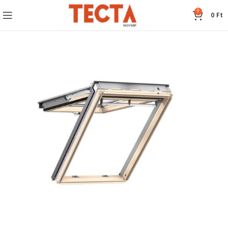
0
0
Ft