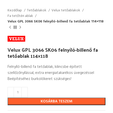
Kezdőlap
Tetőablakok
Velux tetőablakok
Fa tetőtéri ablak
Velux GPL 3066 SK06 felnyíló-billenő fa tetőablak 114×118
Velux GPL 3066 SK06 felnyíló-billenő fa
tetőablak 114×118
Felnyíló-billenő fa tetőablak, kilincsbe épített
szellőzőnyílással, extra energiatakarékos üvegezéssel
Beépítéséhez burkolókeret szükséges!
KOSÁRBA TESZEM