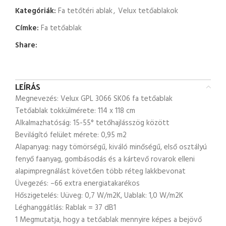
Kategóriák:
Fa tetőtéri ablak
,
Velux tetőablakok
Címke:
Fa tetőablak
Share:
LEÍRÁS
Megnevezés: Velux GPL 3066 SK06 fa tetőablak
Tetőablak tokkülmérete: 114 x 118 cm
Alkalmazhatóság: 15-55° tetőhajlásszög között
Bevilágító felület mérete: 0,95 m2
Alapanyag: nagy tömörségű, kiváló minőségű, első osztályú
fenyő faanyag, gombásodás és a kártevő rovarok elleni
alapimpregnálást követően több réteg lakkbevonat
Üvegezés: –66 extra energiatakarékos
Hőszigetelés: Uüveg: 0,7 W/m2K, Uablak: 1,0 W/m2K
Léghanggátlás: Rablak = 37 dB1
1 Megmutatja, hogy a tetőablak mennyire képes a bejövő