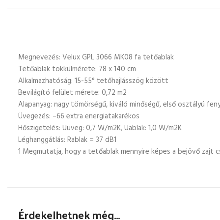
Megnevezés: Velux GPL 3066 MK08 fa tetőablak
Tetőablak tokkülmérete: 78 x 140 cm
Alkalmazhatóság: 15-55° tetőhajlásszög között
Bevilágító felület mérete: 0,72 m2
Alapanyag: nagy tömörségű, kiváló minőségű, első osztályú fe
Üvegezés: –66 extra energiatakarékos
Hőszigetelés: Uüveg: 0,7 W/m2K, Uablak: 1,0 W/m2K
Léghanggátlás: Rablak = 37 dB1
1 Megmutatja, hogy a tetőablak mennyire képes a bejövő zajt c
Érdekelhetnek még…