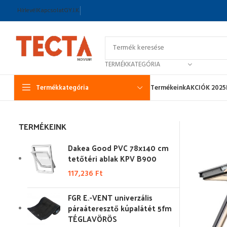
Hírlevél
Kapcsolat
GY.I.K.
TERMÉKKATEGÓRIA
Termékkategória
Termékeink
AKCIÓK 2025
TERMÉKEINK
Dakea Good PVC 78x140 cm
tetőtéri ablak KPV B900
117,236
Ft
FGR E.-VENT univerzális
páraáteresztő kúpalátét 5fm
TÉGLAVÖRÖS