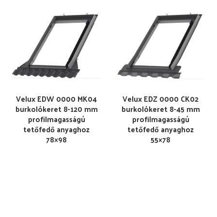
Velux EDW 0000 MK04
Velux EDZ 0000 CK02
burkolókeret 8-120 mm
burkolókeret 8-45 mm
profilmagasságú
profilmagasságú
tetőfedő anyaghoz
tetőfedő anyaghoz
78×98
55×78