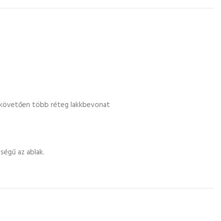
t követően több réteg lakkbevonat
ségű az ablak.