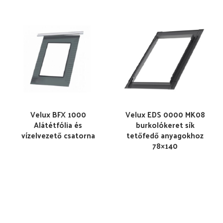
Velux BFX 1000
Velux EDS 0000 MK08
Alátétfólia és
burkolókeret sík
vízelvezető csatorna
tetőfedő anyagokhoz
78×140