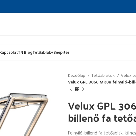
Kapcsolat
TN Blog
Tetőablak+Beépítés
Kezdőlap
Tetőablakok
Velux t
Velux GPL 3066 MK08 felnyíló-bil
Velux GPL 306
billenő fa tet
Felnyíló-billenő fa tetőablak, kilin