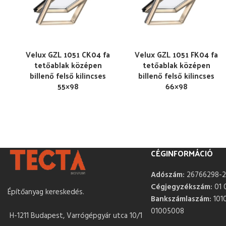
Velux GZL 1051 CK04 fa
Velux GZL 1051 FK04 fa
tetőablak középen
tetőablak középen
billenő felső kilincses
billenő felső kilincses
55×98
66×98
CÉGINFORMÁCIÓ
Adószám:
26766298-2
Cégjegyzékszám:
01 
Építőanyag kereskedés.
Bankszámlaszám:
101
01005008
H-1211 Budapest, Varrógépgyár utca 10/1