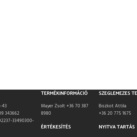
TERMÉKINFORMÁCIÓ
SZEGLEMEZES T
-43
Mayer Zsolt +36 70 387
Biszkot Attila
09 343662
8980
+36 20 775 1675
02237-33490300-
ÉRTÉKESÍTÉS
NYITVA TARTÁS