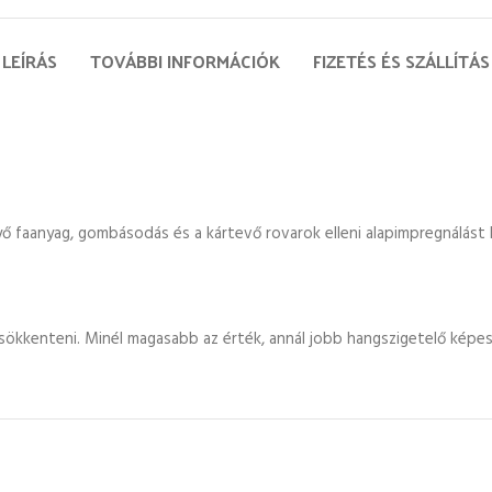
LEÍRÁS
TOVÁBBI INFORMÁCIÓK
FIZETÉS ÉS SZÁLLÍTÁS
nyő faanyag, gombásodás és a kártevő rovarok elleni alapimpregnálás
sökkenteni. Minél magasabb az érték, annál jobb hangszigetelő képes