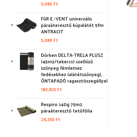
5,080
Ft
FGR E.-VENT univerzális
páraáteresztő kúpalátét 5fm
ANTRACIT
5,080
Ft
Dörken DELTA-TRELA PLUSZ
(45m2/tekercs) szellőző
szőnyeg fémlemez
fedésekhez (alátétszőnyeg),
ÖNTAPADÓ ragasztószegéllyel
183,825
Ft
Respiro 140g 75m2
páraáteresztő tetőfólia
29,250
Ft