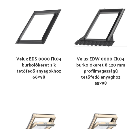
Velux EDS 0000 FK04
Velux EDW 0000 CK04
burkolókeret sík
burkolókeret 8-120 mm
tetőfedő anyagokhoz
profilmagasságú
66×98
tetőfedő anyaghoz
55×98