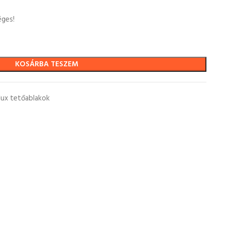
éges!
KOSÁRBA TESZEM
lux tetőablakok