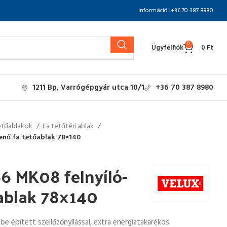
Információ: +36 70 387 8980
0
Ügyfélfiók
0
Ft
1211 Bp, Varrógépgyár utca 10/1
+36 70 387 8980
etőablakok
Fa tetőtéri ablak
lenő fa tetőablak 78×140
6 MK08 felnyíló-
őablak 78×140
csbe épített szellőzőnyílással, extra energiatakarékos