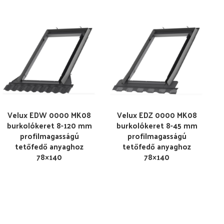
Velux EDW 0000 MK08
Velux EDZ 0000 MK08
burkolókeret 8-120 mm
burkolókeret 8-45 mm
profilmagasságú
profilmagasságú
tetőfedő anyaghoz
tetőfedő anyaghoz
78×140
78×140