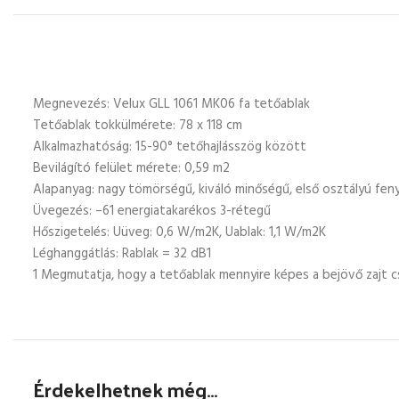
Megnevezés: Velux GLL 1061 MK06 fa tetőablak
Tetőablak tokkülmérete: 78 x 118 cm
Alkalmazhatóság: 15-90° tetőhajlásszög között
Bevilágító felület mérete: 0,59 m2
Alapanyag: nagy tömörségű, kiváló minőségű, első osztályú fen
Üvegezés: –61 energiatakarékos 3-rétegű
Hőszigetelés: Uüveg: 0,6 W/m2K, Uablak: 1,1 W/m2K
Léghanggátlás: Rablak = 32 dB1
1 Megmutatja, hogy a tetőablak mennyire képes a bejövő zajt c
Érdekelhetnek még…