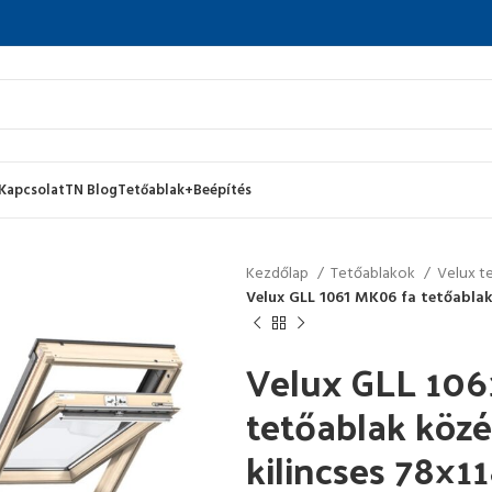
Kapcsolat
TN Blog
Tetőablak+Beépítés
Kezdőlap
Tetőablakok
Velux t
Velux GLL 1061 MK06 fa tetőablak 
Velux GLL 106
tetőablak közé
kilincses 78×1