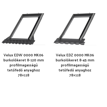
Velux EDW 0000 MK06
Velux EDZ 0000 MK06
burkolókeret 8-120 mm
burkolókeret 8-45 mm
profilmagasságú
profilmagasságú
tetőfedő anyaghoz
tetőfedő anyaghoz
78×118
78×118