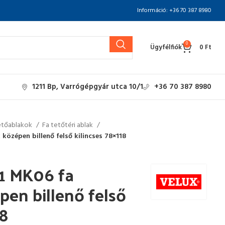
Információ: +36 70 387 8980
0
Ügyfélfiók
0
Ft
1211 Bp, Varrógépgyár utca 10/1
+36 70 387 8980
etőablakok
Fa tetőtéri ablak
középen billenő felső kilincses 78×118
1 MK06 fa
pen billenő felső
18