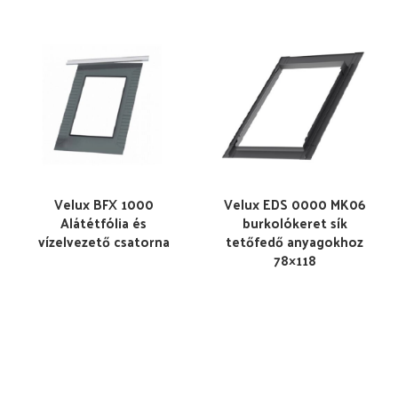
Velux BFX 1000
Velux EDS 0000 MK06
Alátétfólia és
burkolókeret sík
vízelvezető csatorna
tetőfedő anyagokhoz
78×118