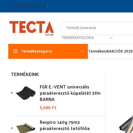
Hírlevél
Kapcsolat
GY.I.K.
TERMÉKKATEGÓRIA
Termékkategória
Termékeink
AKCIÓK 2025
TERMÉKEINK
FGR E.-VENT univerzális
páraáteresztő kúpalátét 5fm
BARNA
5,080
Ft
Respiro 140g 75m2
páraáteresztő tetőfólia