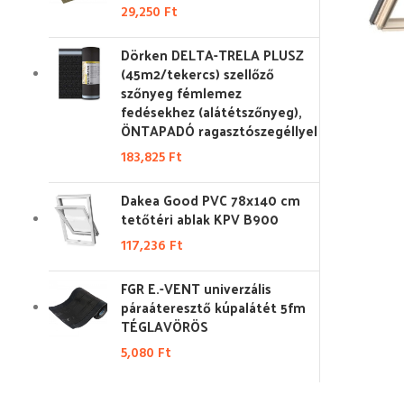
29,250
Ft
Dörken DELTA-TRELA PLUSZ
(45m2/tekercs) szellőző
szőnyeg fémlemez
fedésekhez (alátétszőnyeg),
ÖNTAPADÓ ragasztószegéllyel
183,825
Ft
Dakea Good PVC 78x140 cm
tetőtéri ablak KPV B900
117,236
Ft
FGR E.-VENT univerzális
páraáteresztő kúpalátét 5fm
TÉGLAVÖRÖS
5,080
Ft