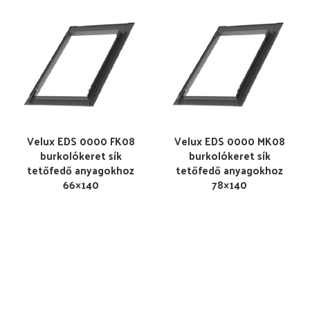
Velux EDS 0000 FK08
Velux EDS 0000 MK08
burkolókeret sík
burkolókeret sík
tetőfedő anyagokhoz
tetőfedő anyagokhoz
66×140
78×140