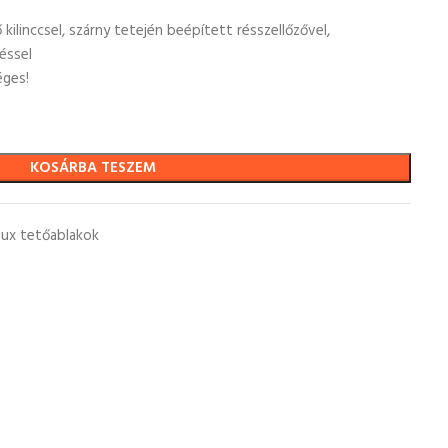
 kilinccsel, szárny tetején beépített résszellőzővel,
éssel
éges!
KOSÁRBA TESZEM
lux tetőablakok