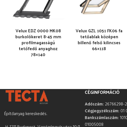
Velux EDZ 0000 MK08
Velux GZL 1051 FK06 fa
burkolókeret 8-45 mm
tetőablak középen
profilmagasságú
billenő felső kilincses
tetőfedő anyaghoz
66×118
78×140
CÉGINFORMÁCIÓ
Adószám:
26766298-2
Cégjegyzékszám:
01 
Építőanyag kereskedés.
Bankszámlaszám:
101
01005008