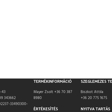
TERMÉKINFORMÁCIÓ
SZEGLEMEZES T
-43
Mayer Zsolt +36 70 387
Biszkot Attila
09 343662
8980
+36 20 775 1675
02237-33490300-
ÉRTÉKESÍTÉS
NYITVA TARTÁS