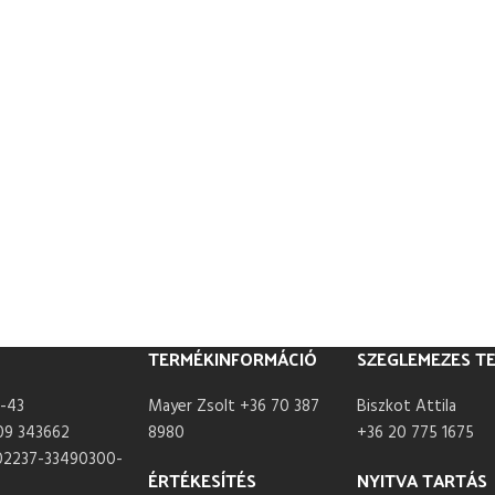
TERMÉKINFORMÁCIÓ
SZEGLEMEZES T
-43
Mayer Zsolt +36 70 387
Biszkot Attila
09 343662
8980
+36 20 775 1675
02237-33490300-
ÉRTÉKESÍTÉS
NYITVA TARTÁS