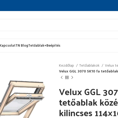
Kapcsolat
TN Blog
Tetőablak+Beépítés
Kezdőlap
Tetőablakok
Velux t
Velux GGL 3070 SK10 fa tetőablak 
Velux GGL 307
tetőablak közé
kilincses 114×