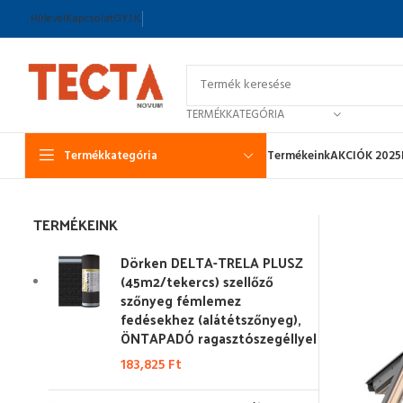
Hírlevél
Kapcsolat
GY.I.K.
TERMÉKKATEGÓRIA
Termékkategória
Termékeink
AKCIÓK 2025
TERMÉKEINK
Dörken DELTA-TRELA PLUSZ
(45m2/tekercs) szellőző
szőnyeg fémlemez
fedésekhez (alátétszőnyeg),
ÖNTAPADÓ ragasztószegéllyel
183,825
Ft