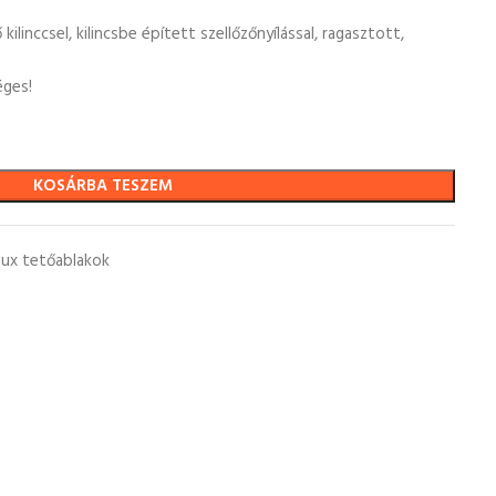
kilinccsel, kilincsbe épített szellőzőnyílással, ragasztott,
éges!
KOSÁRBA TESZEM
lux tetőablakok