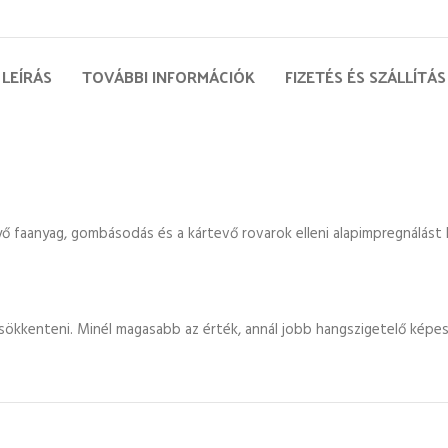
LEÍRÁS
TOVÁBBI INFORMÁCIÓK
FIZETÉS ÉS SZÁLLÍTÁS
nyő faanyag, gombásodás és a kártevő rovarok elleni alapimpregnálás
sökkenteni. Minél magasabb az érték, annál jobb hangszigetelő képes