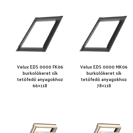
Velux EDS 0000 FK06
Velux EDS 0000 MK06
burkolókeret sík
burkolókeret sík
tetőfedő anyagokhoz
tetőfedő anyagokhoz
66×118
78×118