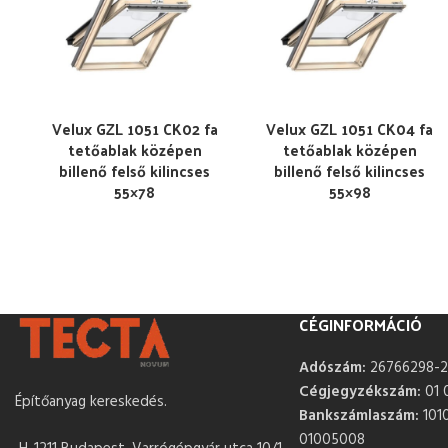
Velux GZL 1051 CK02 fa
Velux GZL 1051 CK04 fa
tetőablak középen
tetőablak középen
billenő felső kilincses
billenő felső kilincses
55×78
55×98
CÉGINFORMÁCIÓ
Adószám:
26766298-2
Cégjegyzékszám:
01 
Építőanyag kereskedés.
Bankszámlaszám:
101
01005008