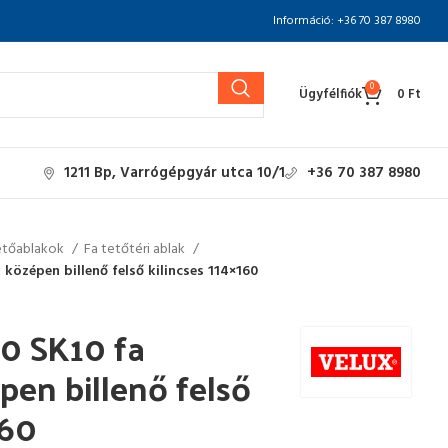
Információ: +36 70 387 8980
0
Ügyfélfiók
0
Ft
1211 Bp, Varrógépgyár utca 10/1
+36 70 387 8980
etőablakok
Fa tetőtéri ablak
középen billenő felső kilincses 114×160
0 SK10 fa
pen billenő felső
160