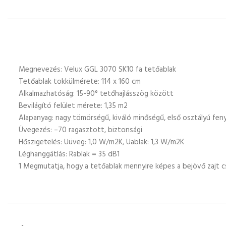
Megnevezés: Velux GGL 3070 SK10 fa tetőablak
Tetőablak tokkülmérete: 114 x 160 cm
Alkalmazhatóság: 15-90° tetőhajlásszög között
Bevilágító felület mérete: 1,35 m2
Alapanyag: nagy tömörségű, kiváló minőségű, első osztályú fe
Üvegezés: –70 ragasztott, biztonsági
Hőszigetelés: Uüveg: 1,0 W/m2K, Uablak: 1,3 W/m2K
Léghanggátlás: Rablak = 35 dB1
1 Megmutatja, hogy a tetőablak mennyire képes a bejövő zajt c