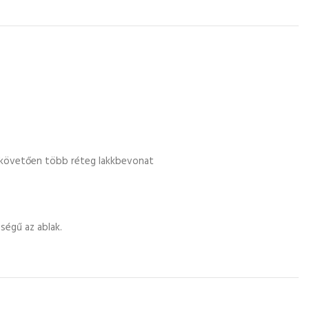
t követően több réteg lakkbevonat
ségű az ablak.