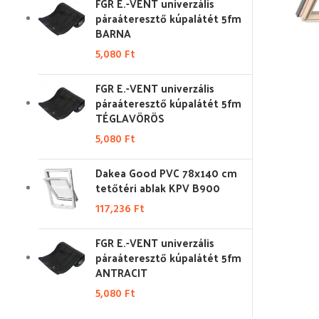
FGR E.-VENT univerzális
páraáteresztő kúpalátét 5fm
BARNA
5,080
Ft
FGR E.-VENT univerzális
páraáteresztő kúpalátét 5fm
TÉGLAVÖRÖS
5,080
Ft
Dakea Good PVC 78x140 cm
tetőtéri ablak KPV B900
117,236
Ft
FGR E.-VENT univerzális
páraáteresztő kúpalátét 5fm
ANTRACIT
5,080
Ft