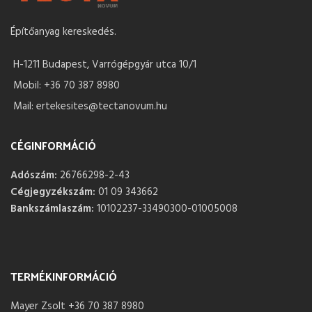
Építőanyag kereskedés.
H-1211 Budapest, Varrógépgyár utca 10/1
Mobil: +36 70 387 8980
Mail: ertekesites@tectanovum.hu
CÉGINFORMÁCIÓ
Adószám:
26766298-2-43
Cégjegyzékszám:
01 09 343662
Bankszámlaszám:
10102237-33490300-01005008
TERMÉKINFORMÁCIÓ
Mayer Zsolt +36 70 387 8980