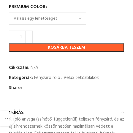
PREMIUM COLOR
KOSÁRBA TESZEM
Cikkszám:
N/A
Kategóriák:
Fényzáró roló
,
Velux tetőablakok
Share:
LEÍRÁS
A roló anyaga (színétől függetlenül) teljesen fényzáró, és az
új sínrendszernek köszönhetően maximálisan védett a