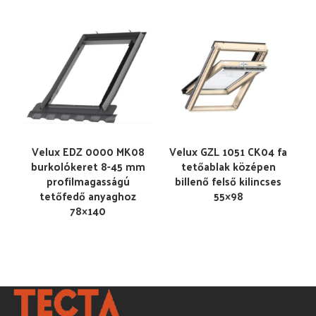
Velux EDZ 0000 MK08
Velux GZL 1051 CK04 fa
burkolókeret 8-45 mm
tetőablak középen
profilmagasságú
billenő felső kilincses
tetőfedő anyaghoz
55×98
78×140