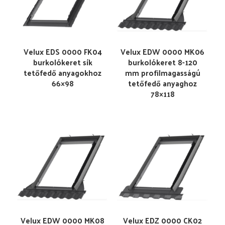
Velux EDS 0000 FK04
Velux EDW 0000 MK06
burkolókeret sík
burkolókeret 8-120
tetőfedő anyagokhoz
mm profilmagasságú
66×98
tetőfedő anyaghoz
78×118
Velux EDW 0000 MK08
Velux EDZ 0000 CK02