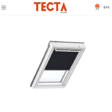
0
0
Ft