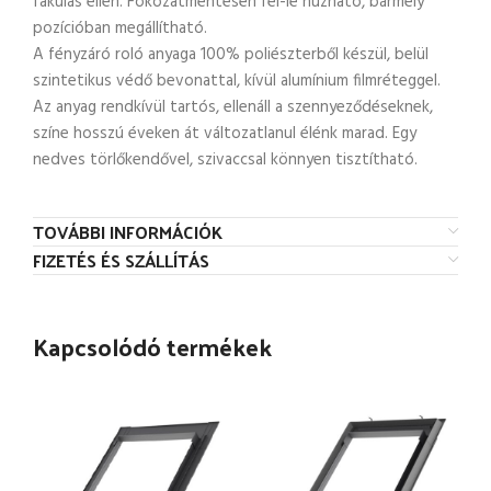
fakulás ellen. Fokozatmentesen fel-le húzható, bármely
pozícióban megállítható.
A fényzáró roló anyaga 100% poliészterből készül, belül
szintetikus védő bevonattal, kívül alumínium filmréteggel.
Az anyag rendkívül tartós, ellenáll a szennyeződéseknek,
színe hosszú éveken át változatlanul élénk marad. Egy
nedves törlőkendővel, szivaccsal könnyen tisztítható.
TOVÁBBI INFORMÁCIÓK
FIZETÉS ÉS SZÁLLÍTÁS
Kapcsolódó termékek