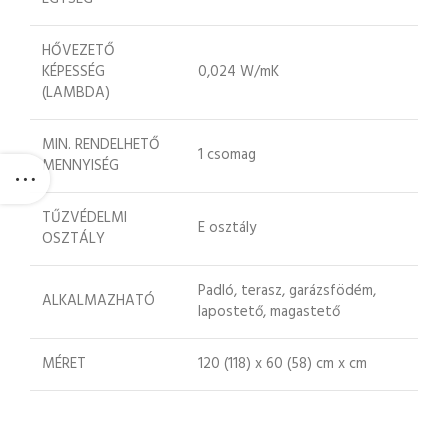
HŐVEZETŐ
KÉPESSÉG
0,024 W/mK
(LAMBDA)
MIN. RENDELHETŐ
1 csomag
MENNYISÉG
TŰZVÉDELMI
E osztály
OSZTÁLY
Padló, terasz, garázsfödém,
ALKALMAZHATÓ
lapostető, magastető
MÉRET
120 (118) x 60 (58) cm x cm