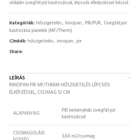
oldalán üvegfátyol kasírozással, lépcsős élképzéssel készül.
Kategóriák:
Hőszigetelés
,
Innopan
,
PIR/PUR
,
Üvegfátyol
kasírozású panelek (MF/Therm)
Címkék:
hőszigetelés
,
innopan
,
pir
Share:
LEÍRÁS
INNOPAN PIR MF/THERM HŐSZIGETELÉS LÉPCSŐS
ÉLKÉPZÉSSEL, CSOMAG 12 CM
PIR keményhab üvegfátyol
ALAPANYAG
kasírozással
CSOMAGOLÁSI
3,60 m2/csomag
EGYSÉG