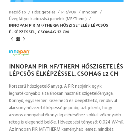
Kezdőlap
Hőszigetelés
PIR/PUR
Innopan
Üvegfátyol kasírozású panelek (MF/Therm)
INNOPAN PIR MF/THERM HŐSZIGETELÉS LÉPCSŐS
ÉLKÉPZÉSSEL, CSOMAG 12 CM
INNOPAN PIR MF/THERM HŐSZIGETELÉS
LÉPCSŐS ÉLKÉPZÉSSEL, CSOMAG 12 CM
Korszerű hőszigetelő anyag. A PIR napjaink egyik
leghatékonyabb általánosan használt szigetelőanyaga.
Könnyű, egyszerűen kezelhető és beépíthető, rendkívül
alacsony hővezető képessége pedig azt jelenti, hogy
azonos energiahatékonyság eléréséhez sokkal vékonyabb
réteg is elegendő belőle. Hővezetési tényező: 0,024 W/mK.
Az Innopan PIR MF/THERM keményhab lemez, mindkét