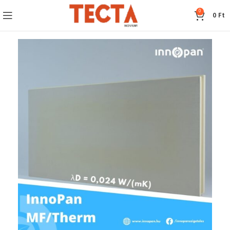
0
0
Ft