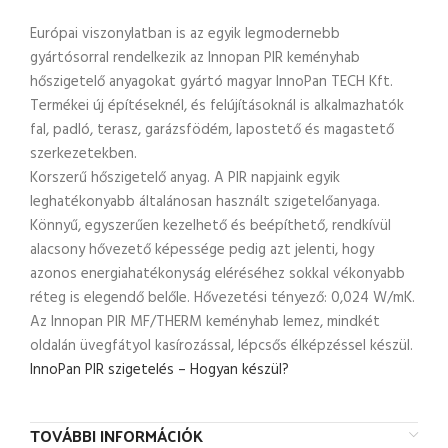
Európai viszonylatban is az egyik legmodernebb
gyártósorral rendelkezik az Innopan PIR keményhab
hőszigetelő anyagokat gyártó magyar InnoPan TECH Kft.
Termékei új építéseknél, és felújításoknál is alkalmazhatók
fal, padló, terasz, garázsfödém, lapostető és magastető
szerkezetekben.
Korszerű hőszigetelő anyag. A PIR napjaink egyik
leghatékonyabb általánosan használt szigetelőanyaga.
Könnyű, egyszerűen kezelhető és beépíthető, rendkívül
alacsony hővezető képessége pedig azt jelenti, hogy
azonos energiahatékonyság eléréséhez sokkal vékonyabb
réteg is elegendő belőle. Hővezetési tényező: 0,024 W/mK.
Az Innopan PIR MF/THERM keményhab lemez, mindkét
oldalán üvegfátyol kasírozással, lépcsős élképzéssel készül.
InnoPan PIR szigetelés – Hogyan készül?
TOVÁBBI INFORMÁCIÓK