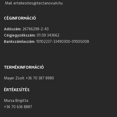
Mail: ertekesites@tectanovum.hu
CÉGINFORMÁCIÓ
Adószám:
26766298-2-43
Cégjegyzékszám:
01 09 343662
Bankszámlaszám:
10102237-33490300-01005008
TERMÉKINFORMÁCIÓ
Mayer Zsolt +36 70 387 8980
ÉRTÉKESÍTÉS
Mursa Brigitta
+36 70 636 8887