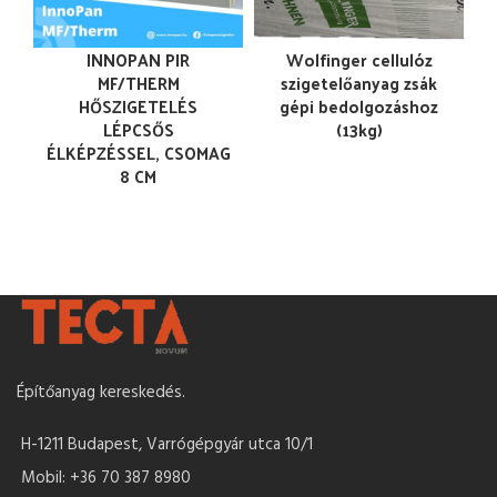
INNOPAN PIR
Wolfinger cellulóz
MF/THERM
szigetelőanyag zsák
HŐSZIGETELÉS
gépi bedolgozáshoz
LÉPCSŐS
(13kg)
ÉLKÉPZÉSSEL, CSOMAG
8 CM
Építőanyag kereskedés.
H-1211 Budapest, Varrógépgyár utca 10/1
Mobil: +36 70 387 8980