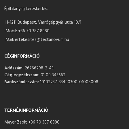
Építőanyag kereskedés.
H-1211 Budapest, Varrógépgyár utca 10/1
Mobil: +36 70 387 8980
Mail: ertekesites@tectanovum.hu
CÉGINFORMÁCIÓ
Adószám:
26766298-2-43
Cégjegyzékszám:
01 09 343662
Bankszámlaszám:
10102237-33490300-01005008
TERMÉKINFORMÁCIÓ
Mayer Zsolt +36 70 387 8980