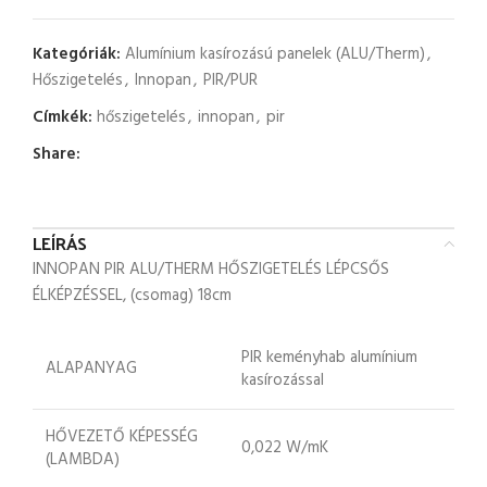
Kategóriák:
Alumínium kasírozású panelek (ALU/Therm)
,
Hőszigetelés
,
Innopan
,
PIR/PUR
Címkék:
hőszigetelés
,
innopan
,
pir
Share:
LEÍRÁS
INNOPAN PIR ALU/THERM HŐSZIGETELÉS LÉPCSŐS
ÉLKÉPZÉSSEL, (csomag) 18cm
PIR keményhab alumínium
ALAPANYAG
kasírozással
HŐVEZETŐ KÉPESSÉG
0,022 W/mK
(LAMBDA)