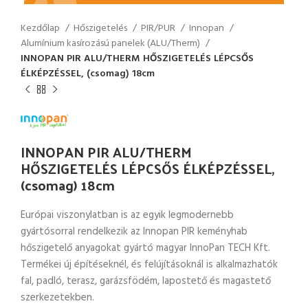
Kezdőlap
Hőszigetelés
PIR/PUR
Innopan
Alumínium kasírozású panelek (ALU/Therm)
INNOPAN PIR ALU/THERM HŐSZIGETELÉS LÉPCSŐS
ÉLKÉPZÉSSEL, (csomag) 18cm
INNOPAN PIR ALU/THERM
HŐSZIGETELÉS LÉPCSŐS ÉLKÉPZÉSSEL,
(csomag) 18cm
Európai viszonylatban is az egyik legmodernebb
gyártósorral rendelkezik az Innopan PIR keményhab
hőszigetelő anyagokat gyártó magyar InnoPan TECH Kft.
Termékei új építéseknél, és felújításoknál is alkalmazhatók
fal, padló, terasz, garázsfödém, lapostető és magastető
szerkezetekben.