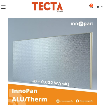
0
0
Ft