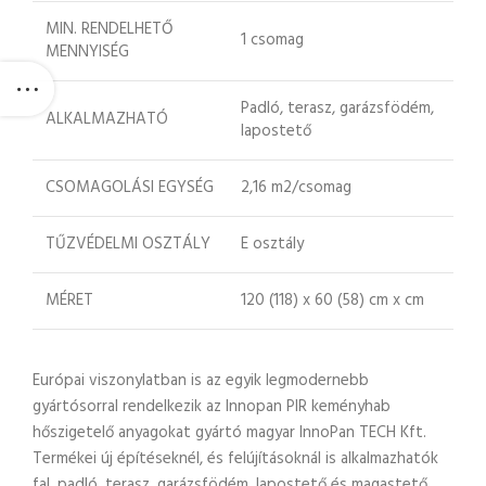
MIN. RENDELHETŐ
1 csomag
MENNYISÉG
Padló, terasz, garázsfödém,
ALKALMAZHATÓ
lapostető
CSOMAGOLÁSI EGYSÉG
2,16 m2/csomag
TŰZVÉDELMI OSZTÁLY
E osztály
MÉRET
120 (118) x 60 (58) cm x cm
Európai viszonylatban is az egyik legmodernebb
gyártósorral rendelkezik az Innopan PIR keményhab
hőszigetelő anyagokat gyártó magyar InnoPan TECH Kft.
Termékei új építéseknél, és felújításoknál is alkalmazhatók
fal, padló, terasz, garázsfödém, lapostető és magastető