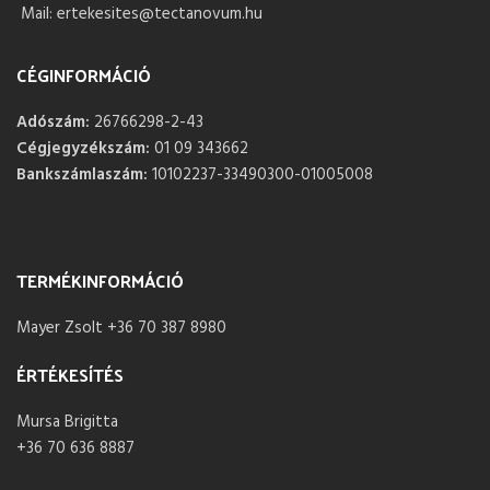
Mail: ertekesites@tectanovum.hu
CÉGINFORMÁCIÓ
Adószám:
26766298-2-43
Cégjegyzékszám:
01 09 343662
Bankszámlaszám:
10102237-33490300-01005008
TERMÉKINFORMÁCIÓ
Mayer Zsolt +36 70 387 8980
ÉRTÉKESÍTÉS
Mursa Brigitta
+36 70 636 8887