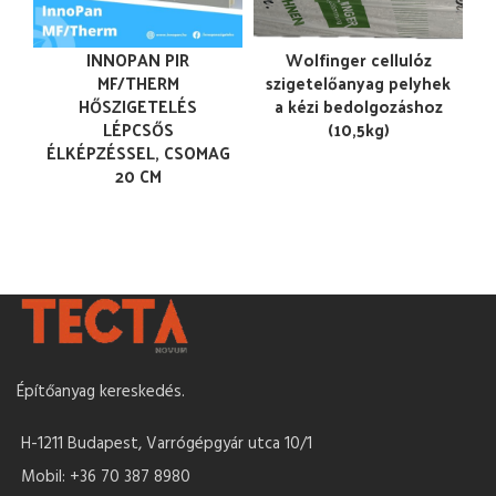
INNOPAN PIR
Wolfinger cellulóz
MF/THERM
szigetelőanyag pelyhek
HŐSZIGETELÉS
a kézi bedolgozáshoz
LÉPCSŐS
(10,5kg)
ÉLKÉPZÉSSEL, CSOMAG
20 CM
Építőanyag kereskedés.
H-1211 Budapest, Varrógépgyár utca 10/1
Mobil: +36 70 387 8980