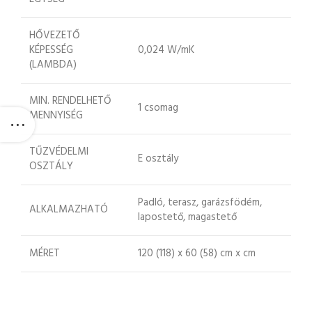
HŐVEZETŐ
KÉPESSÉG
0,024 W/mK
(LAMBDA)
MIN. RENDELHETŐ
1 csomag
MENNYISÉG
TŰZVÉDELMI
E osztály
OSZTÁLY
Padló, terasz, garázsfödém,
ALKALMAZHATÓ
lapostető, magastető
MÉRET
120 (118) x 60 (58) cm x cm