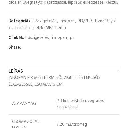
oldalán üvegfátyol kasírozással, lépcsős élképzéssel készül.
Kategóriák:
Hőszigetelés
,
Innopan
,
PIR/PUR
,
Üvegfátyol
kasírozású panelek (MF/Therm)
Címkék:
hőszigetelés
,
innopan
,
pir
Share:
LEÍRÁS
INNOPAN PIR MF/THERM HŐSZIGETELÉS LÉPCSŐS
ÉLKÉPZÉSSEL, CSOMAG 6 CM
PIR keményhab üvegfátyol
ALAPANYAG
kasírozással
CSOMAGOLÁSI
7,20 m2/csomag
EGYSÉG