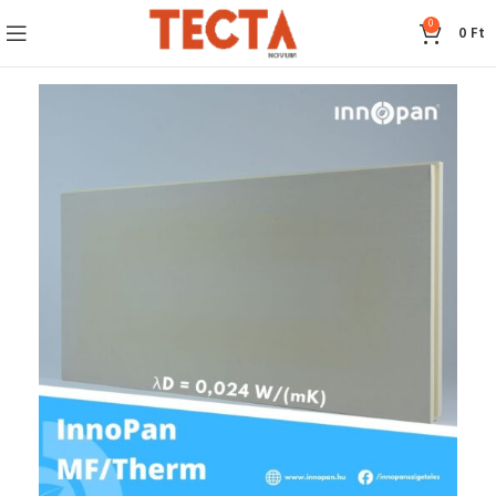
0
0
Ft