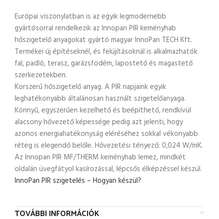
Európai viszonylatban is az egyik legmodernebb
gyártósorral rendelkezik az Innopan PIR keményhab
hőszigetelő anyagokat gyártó magyar InnoPan TECH Kft.
Termékei új építéseknél, és felújításoknál is alkalmazhatók
fal, padló, terasz, garázsfödém, lapostető és magastető
szerkezetekben.
Korszerű hőszigetelő anyag. A PIR napjaink egyik
leghatékonyabb általánosan használt szigetelőanyaga.
Könnyű, egyszerűen kezelhető és beépíthető, rendkívül
alacsony hővezető képessége pedig azt jelenti, hogy
azonos energiahatékonyság eléréséhez sokkal vékonyabb
réteg is elegendő belőle. Hővezetési tényező: 0,024 W/mK.
Az Innopan PIR MF/THERM keményhab lemez, mindkét
oldalán üvegfátyol kasírozással, lépcsős élképzéssel készül.
InnoPan PIR szigetelés – Hogyan készül?
TOVÁBBI INFORMÁCIÓK