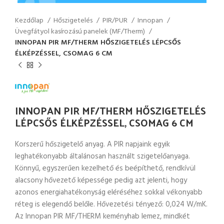
Kezdőlap
Hőszigetelés
PIR/PUR
Innopan
Üvegfátyol kasírozású panelek (MF/Therm)
INNOPAN PIR MF/THERM HŐSZIGETELÉS LÉPCSŐS
ÉLKÉPZÉSSEL, CSOMAG 6 CM
INNOPAN PIR MF/THERM HŐSZIGETELÉS
LÉPCSŐS ÉLKÉPZÉSSEL, CSOMAG 6 CM
Korszerű hőszigetelő anyag. A PIR napjaink egyik
leghatékonyabb általánosan használt szigetelőanyaga.
Könnyű, egyszerűen kezelhető és beépíthető, rendkívül
alacsony hővezető képessége pedig azt jelenti, hogy
azonos energiahatékonyság eléréséhez sokkal vékonyabb
réteg is elegendő belőle. Hővezetési tényező: 0,024 W/mK.
Az Innopan PIR MF/THERM keményhab lemez, mindkét