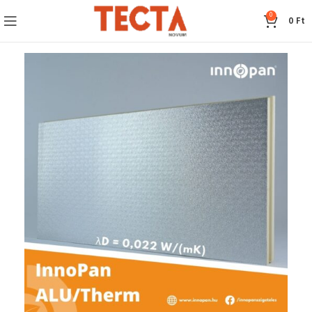
0
0
Ft