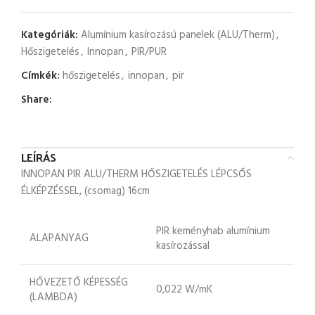
Kategóriák:
Alumínium kasírozású panelek (ALU/Therm)
,
Hőszigetelés
,
Innopan
,
PIR/PUR
Címkék:
hőszigetelés
,
innopan
,
pir
Share:
LEÍRÁS
INNOPAN PIR ALU/THERM HŐSZIGETELÉS LÉPCSŐS
ÉLKÉPZÉSSEL, (csomag) 16cm
PIR keményhab alumínium
ALAPANYAG
kasírozással
HŐVEZETŐ KÉPESSÉG
0,022 W/mK
(LAMBDA)