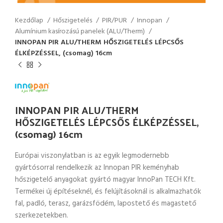
Kezdőlap
Hőszigetelés
PIR/PUR
Innopan
Alumínium kasírozású panelek (ALU/Therm)
INNOPAN PIR ALU/THERM HŐSZIGETELÉS LÉPCSŐS
ÉLKÉPZÉSSEL, (csomag) 16cm
INNOPAN PIR ALU/THERM
HŐSZIGETELÉS LÉPCSŐS ÉLKÉPZÉSSEL,
(csomag) 16cm
Európai viszonylatban is az egyik legmodernebb
gyártósorral rendelkezik az Innopan PIR keményhab
hőszigetelő anyagokat gyártó magyar InnoPan TECH Kft.
Termékei új építéseknél, és felújításoknál is alkalmazhatók
fal, padló, terasz, garázsfödém, lapostető és magastető
szerkezetekben.