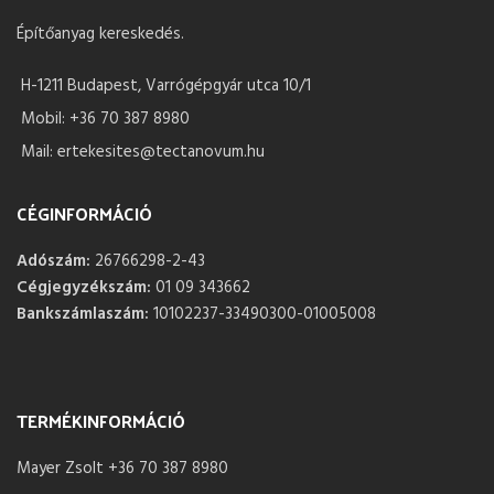
Építőanyag kereskedés.
H-1211 Budapest, Varrógépgyár utca 10/1
Mobil: +36 70 387 8980
Mail: ertekesites@tectanovum.hu
CÉGINFORMÁCIÓ
Adószám:
26766298-2-43
Cégjegyzékszám:
01 09 343662
Bankszámlaszám:
10102237-33490300-01005008
TERMÉKINFORMÁCIÓ
Mayer Zsolt +36 70 387 8980