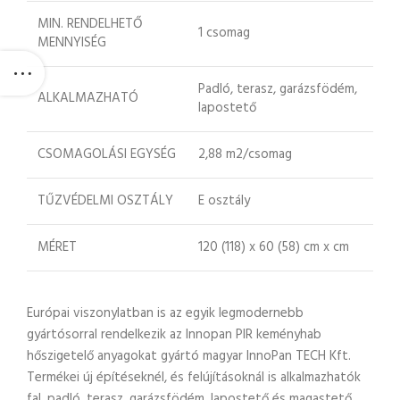
MIN. RENDELHETŐ
1 csomag
MENNYISÉG
Padló, terasz, garázsfödém,
ALKALMAZHATÓ
lapostető
CSOMAGOLÁSI EGYSÉG
2,88 m2/csomag
TŰZVÉDELMI OSZTÁLY
E osztály
MÉRET
120 (118) x 60 (58) cm x cm
Európai viszonylatban is az egyik legmodernebb
gyártósorral rendelkezik az Innopan PIR keményhab
hőszigetelő anyagokat gyártó magyar InnoPan TECH Kft.
Termékei új építéseknél, és felújításoknál is alkalmazhatók
fal, padló, terasz, garázsfödém, lapostető és magastető