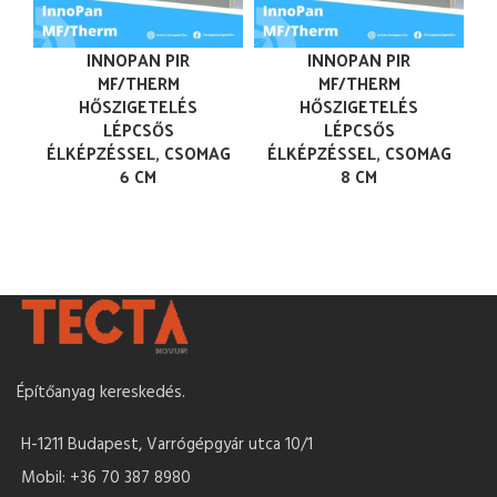
INNOPAN PIR
INNOPAN PIR
MF/THERM
MF/THERM
HŐSZIGETELÉS
HŐSZIGETELÉS
LÉPCSŐS
LÉPCSŐS
ÉLKÉPZÉSSEL, CSOMAG
ÉLKÉPZÉSSEL, CSOMAG
6 CM
8 CM
Építőanyag kereskedés.
H-1211 Budapest, Varrógépgyár utca 10/1
Mobil: +36 70 387 8980