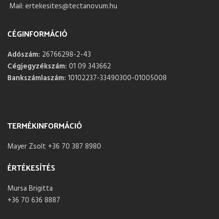
Mail: ertekesites@tectanovum.hu
CÉGINFORMÁCIÓ
Adószám:
26766298-2-43
Cégjegyzékszám:
01 09 343662
Bankszámlaszám:
10102237-33490300-01005008
TERMÉKINFORMÁCIÓ
Mayer Zsolt +36 70 387 8980
ÉRTÉKESÍTÉS
Mursa Brigitta
+36 70 636 8887