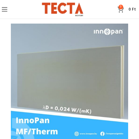
0
0
Ft