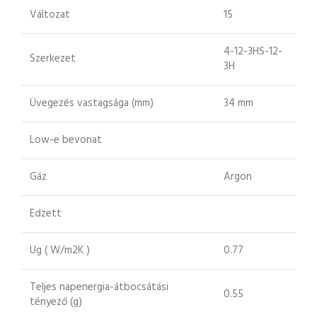
Változat
15
4-12-3HS-12-
Szerkezet
3H
Üvegezés vastagsága (mm)
34 mm
Low-e bevonat
Gáz
Argon
Edzett
Ug ( W/m2K )
0.77
Teljes napenergia-átbocsátási
0.55
tényező (g)