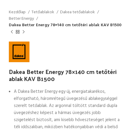
Kezdőlap
Tetőablakok
Dakea tetőablakok
Better Energy
Dakea Better Energy 78×140 cm tetőtéri ablak KAV B1500
Dakea Better Energy 78×140 cm tetőtéri
ablak KAV B1500
A Dakea Better Energy egy új, energiatakarékos,
elforgatható, háromrétegű üvegezésű ablakegységgel
szerelt tetőablak. Az argonnal töltött standard dupla
üvegezéshez képest a hármas üvegezés jobb
szigetelést biztosít, ami kisebb hőveszteséget jelent a
téli időszakban, miközben hatékonyabban védi a belső