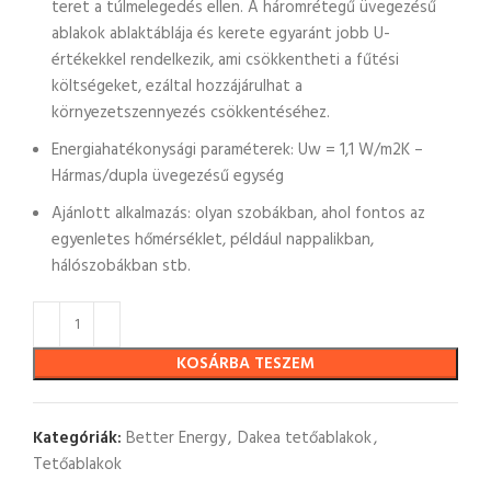
teret a túlmelegedés ellen. A háromrétegű üvegezésű
ablakok ablaktáblája és kerete egyaránt jobb U-
értékekkel rendelkezik, ami csökkentheti a fűtési
költségeket, ezáltal hozzájárulhat a
környezetszennyezés csökkentéséhez.
Energiahatékonysági paraméterek: Uw = 1,1 W/m2K –
Hármas/dupla üvegezésű egység
Ajánlott alkalmazás: olyan szobákban, ahol fontos az
egyenletes hőmérséklet, például nappalikban,
hálószobákban stb.
KOSÁRBA TESZEM
Kategóriák:
Better Energy
,
Dakea tetőablakok
,
Tetőablakok