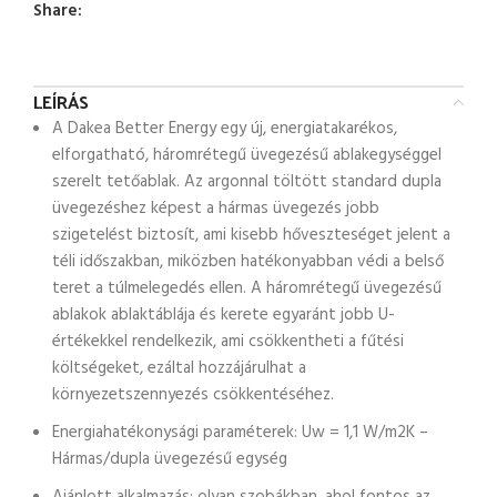
Share:
LEÍRÁS
A Dakea Better Energy egy új, energiatakarékos,
elforgatható, háromrétegű üvegezésű ablakegységgel
szerelt tetőablak. Az argonnal töltött standard dupla
üvegezéshez képest a hármas üvegezés jobb
szigetelést biztosít, ami kisebb hőveszteséget jelent a
téli időszakban, miközben hatékonyabban védi a belső
teret a túlmelegedés ellen. A háromrétegű üvegezésű
ablakok ablaktáblája és kerete egyaránt jobb U-
értékekkel rendelkezik, ami csökkentheti a fűtési
költségeket, ezáltal hozzájárulhat a
környezetszennyezés csökkentéséhez.
Energiahatékonysági paraméterek: Uw = 1,1 W/m2K –
Hármas/dupla üvegezésű egység