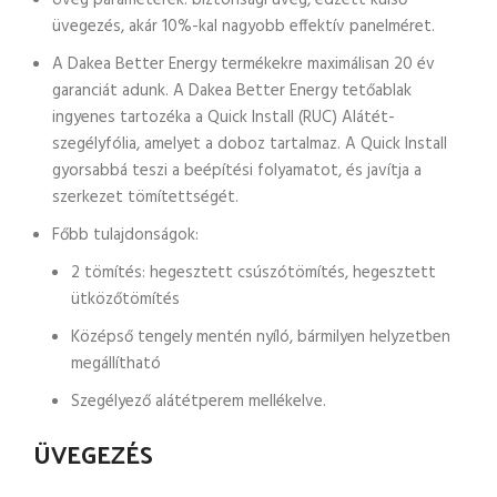
Üveg paraméterek: biztonsági üveg, edzett külső
üvegezés, akár 10%-kal nagyobb effektív panelméret.
A Dakea Better Energy termékekre maximálisan 20 év
garanciát adunk. A Dakea Better Energy tetőablak
ingyenes tartozéka a Quick Install (RUC) Alátét-
szegélyfólia, amelyet a doboz tartalmaz. A Quick Install
gyorsabbá teszi a beépítési folyamatot, és javítja a
szerkezet tömítettségét.
Főbb tulajdonságok:
2 tömítés: hegesztett csúszótömítés, hegesztett
ütközőtömítés
Középső tengely mentén nyíló, bármilyen helyzetben
megállítható
Szegélyező alátétperem mellékelve.
ÜVEGEZÉS