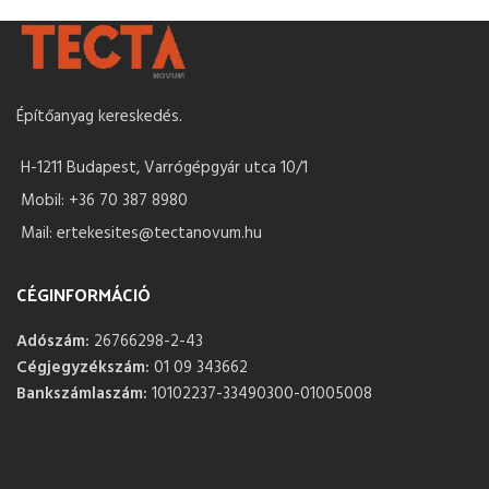
Építőanyag kereskedés.
H-1211 Budapest, Varrógépgyár utca 10/1
Mobil: +36 70 387 8980
Mail: ertekesites@tectanovum.hu
CÉGINFORMÁCIÓ
Adószám:
26766298-2-43
Cégjegyzékszám:
01 09 343662
Bankszámlaszám:
10102237-33490300-01005008