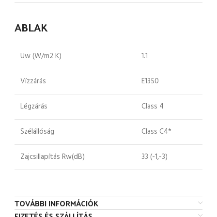
ABLAK
Uw (W/m2 K)
1.1
Vízzárás
E1350
Légzárás
Class 4
Szélállóság
Class C4*
Zajcsillapítás Rw(dB)
33 (-1,-3)
TOVÁBBI INFORMÁCIÓK
FIZETÉS ÉS SZÁLLÍTÁS