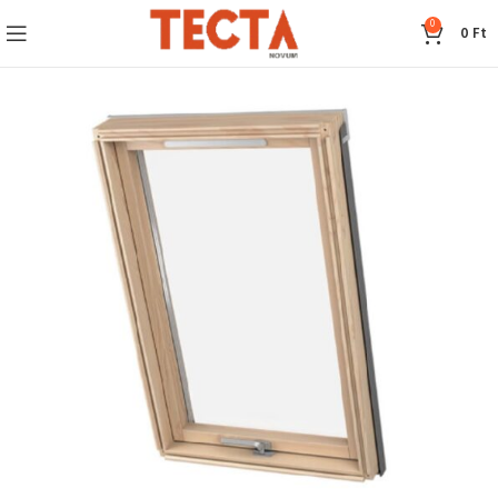
0
0
Ft