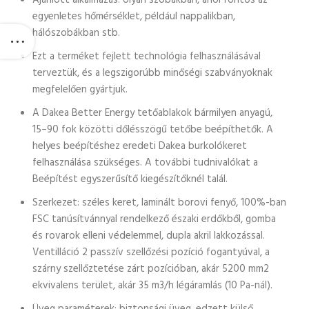
Ajánlott alkalmazás: olyan szobákban, ahol fontos az
egyenletes hőmérséklet, például nappalikban,
hálószobákban stb.
Ezt a terméket fejlett technológia felhasználásával
terveztük, és a legszigorúbb minőségi szabványoknak
megfelelően gyártjuk.
A Dakea Better Energy tetőablakok bármilyen anyagú,
15–90 fok közötti dőlésszögű tetőbe beépíthetők. A
helyes beépítéshez eredeti Dakea burkolókeret
felhasználása szükséges. A további tudnivalókat a
Beépítést egyszerűsítő kiegészítőknél talál.
Szerkezet: széles keret, laminált borovi fenyő, 100%-ban
FSC tanúsítvánnyal rendelkező északi erdőkből, gomba
és rovarok elleni védelemmel, dupla akril lakkozással.
Ventilláció 2 passzív szellőzési pozíció fogantyúval, a
szárny szellőztetése zárt pozícióban, akár 5200 mm2
ekvivalens terület, akár 35 m3/h légáramlás (10 Pa-nál).