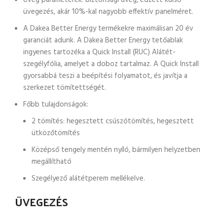
Üveg paraméterek: biztonsági üveg, edzett külső
üvegezés, akár 10%-kal nagyobb effektív panelméret.
A Dakea Better Energy termékekre maximálisan 20 év
garanciát adunk. A Dakea Better Energy tetőablak
ingyenes tartozéka a Quick Install (RUC) Alátét-
szegélyfólia, amelyet a doboz tartalmaz. A Quick Install
gyorsabbá teszi a beépítési folyamatot, és javítja a
szerkezet tömítettségét.
Főbb tulajdonságok:
2 tömítés: hegesztett csúszótömítés, hegesztett
ütközőtömítés
Középső tengely mentén nyíló, bármilyen helyzetben
megállítható
Szegélyező alátétperem mellékelve.
ÜVEGEZÉS