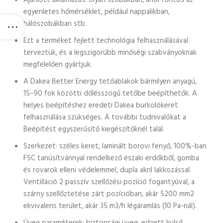
Ajánlott alkalmazás: olyan szobákban, ahol fontos az
egyenletes hőmérséklet, például nappalikban,
hálószobákban stb.
Ezt a terméket fejlett technológia felhasználásával
terveztük, és a legszigorúbb minőségi szabványoknak
megfelelően gyártjuk.
A Dakea Better Energy tetőablakok bármilyen anyagú,
15–90 fok közötti dőlésszögű tetőbe beépíthetők. A
helyes beépítéshez eredeti Dakea burkolókeret
felhasználása szükséges. A további tudnivalókat a
Beépítést egyszerűsítő kiegészítőknél talál.
Szerkezet: széles keret, laminált borovi fenyő, 100%-ban
FSC tanúsítvánnyal rendelkező északi erdőkből, gomba
és rovarok elleni védelemmel, dupla akril lakkozással.
Ventilláció 2 passzív szellőzési pozíció fogantyúval, a
szárny szellőztetése zárt pozícióban, akár 5200 mm2
ekvivalens terület, akár 35 m3/h légáramlás (10 Pa-nál).