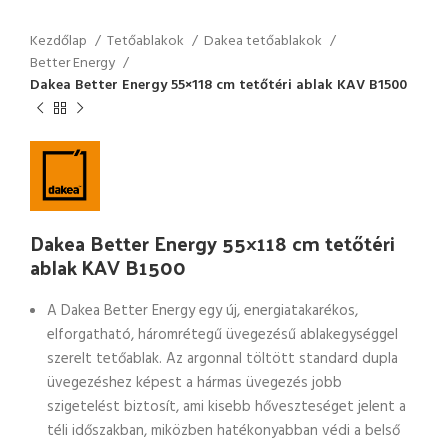
Kezdőlap
Tetőablakok
Dakea tetőablakok
Better Energy
Dakea Better Energy 55×118 cm tetőtéri ablak KAV B1500
Dakea Better Energy 55×118 cm tetőtéri
ablak KAV B1500
A Dakea Better Energy egy új, energiatakarékos,
elforgatható, háromrétegű üvegezésű ablakegységgel
szerelt tetőablak. Az argonnal töltött standard dupla
üvegezéshez képest a hármas üvegezés jobb
szigetelést biztosít, ami kisebb hőveszteséget jelent a
téli időszakban, miközben hatékonyabban védi a belső