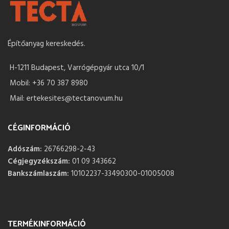
Építőanyag kereskedés.
H-1211 Budapest, Varrógépgyár utca 10/1
Mobil: +36 70 387 8980
Mail: ertekesites@tectanovum.hu
CÉGINFORMÁCIÓ
Adószám:
26766298-2-43
Cégjegyzékszám:
01 09 343662
Bankszámlaszám:
10102237-33490300-01005008
TERMÉKINFORMÁCIÓ