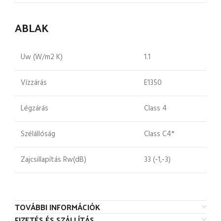
ABLAK
Uw (W/m2 K)
1.1
Vízzárás
E1350
Légzárás
Class 4
Szélállóság
Class C4*
Zajcsillapítás Rw(dB)
33 (-1,-3)
TOVÁBBI INFORMÁCIÓK
FIZETÉS ÉS SZÁLLÍTÁS