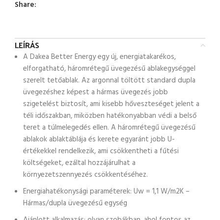
Share:
LEÍRÁS
A Dakea Better Energy egy új, energiatakarékos,
elforgatható, háromrétegű üvegezésű ablakegységgel
szerelt tetőablak. Az argonnal töltött standard dupla
üvegezéshez képest a hármas üvegezés jobb
szigetelést biztosít, ami kisebb hőveszteséget jelent a
téli időszakban, miközben hatékonyabban védi a belső
teret a túlmelegedés ellen. A háromrétegű üvegezésű
ablakok ablaktáblája és kerete egyaránt jobb U-
értékekkel rendelkezik, ami csökkentheti a fűtési
költségeket, ezáltal hozzájárulhat a
környezetszennyezés csökkentéséhez.
Energiahatékonysági paraméterek: Uw = 1,1 W/m2K –
Hármas/dupla üvegezésű egység