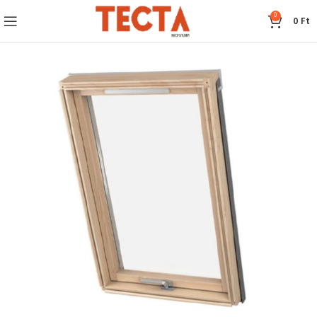
0
0
Ft