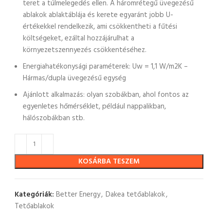
teret a túlmelegedés ellen. A háromrétegű üvegezésű
ablakok ablaktáblája és kerete egyaránt jobb U-
értékekkel rendelkezik, ami csökkentheti a fűtési
költségeket, ezáltal hozzájárulhat a
környezetszennyezés csökkentéséhez.
Energiahatékonysági paraméterek: Uw = 1,1 W/m2K –
Hármas/dupla üvegezésű egység
Ajánlott alkalmazás: olyan szobákban, ahol fontos az
egyenletes hőmérséklet, például nappalikban,
hálószobákban stb.
KOSÁRBA TESZEM
Kategóriák:
Better Energy
,
Dakea tetőablakok
,
Tetőablakok