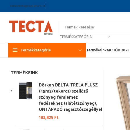
Hírlevél
Kapcsolat
GY.I.K.
TERMÉKKATEGÓRIA
Termékkategória
Termékeink
AKCIÓK 2025
TERMÉKEINK
Dörken DELTA-TRELA PLUSZ
(45m2/tekercs) szellőző
szőnyeg fémlemez
fedésekhez (alátétszőnyeg),
ÖNTAPADÓ ragasztószegéllyel
183,825
Ft