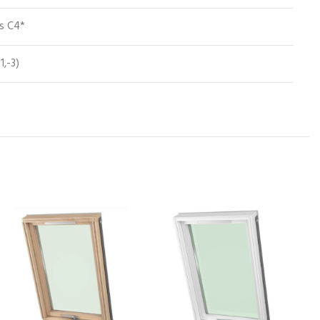
ss C4*
1,-3)