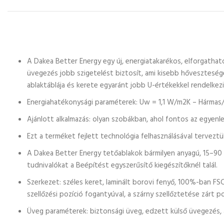
A Dakea Better Energy egy új, energiatakarékos, elforgatha
üvegezés jobb szigetelést biztosít, ami kisebb hőveszteség
ablaktáblája és kerete egyaránt jobb U-értékekkel rendelkez
Energiahatékonysági paraméterek: Uw = 1,1 W/m2K – Hármas
Ajánlott alkalmazás: olyan szobákban, ahol fontos az egyenl
Ezt a terméket fejlett technológia felhasználásával tervezt
A Dakea Better Energy tetőablakok bármilyen anyagú, 15–90
tudnivalókat a Beépítést egyszerűsítő kiegészítőknél talál.
Szerkezet: széles keret, laminált borovi fenyő, 100%-ban FSC
szellőzési pozíció fogantyúval, a szárny szellőztetése zárt p
Üveg paraméterek: biztonsági üveg, edzett külső üvegezés, 