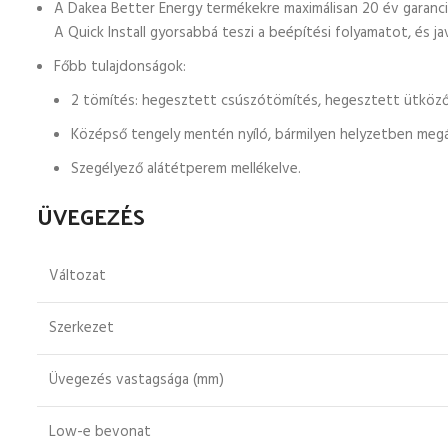
A Dakea Better Energy termékekre maximálisan 20 év garanciá
A Quick Install gyorsabbá teszi a beépítési folyamatot, és j
Főbb tulajdonságok:
2 tömítés: hegesztett csúszótömítés, hegesztett ütköz
Középső tengely mentén nyíló, bármilyen helyzetben megá
Szegélyező alátétperem mellékelve.
ÜVEGEZÉS
Változat
Szerkezet
Üvegezés vastagsága (mm)
Low-e bevonat