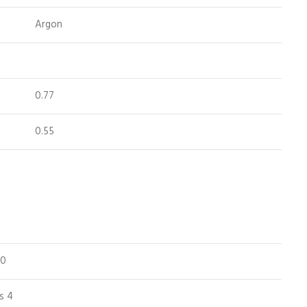
Argon
0.77
0.55
50
s 4