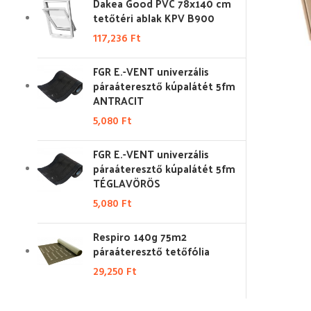
Dakea Good PVC 78x140 cm
tetőtéri ablak KPV B900
117,236
Ft
FGR E.-VENT univerzális
páraáteresztő kúpalátét 5fm
ANTRACIT
5,080
Ft
FGR E.-VENT univerzális
páraáteresztő kúpalátét 5fm
TÉGLAVÖRÖS
5,080
Ft
Respiro 140g 75m2
páraáteresztő tetőfólia
29,250
Ft