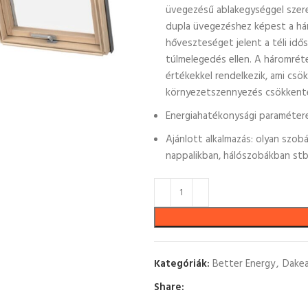
üvegezésű ablakegységgel szere
dupla üvegezéshez képest a hár
hőveszteséget jelent a téli id
túlmelegedés ellen. A háromrét
értékekkel rendelkezik, ami csök
környezetszennyezés csökkent
Energiahatékonysági paraméter
Ajánlott alkalmazás: olyan szob
nappalikban, hálószobákban stb
Kategóriák:
Better Energy
,
Dakea
Share: