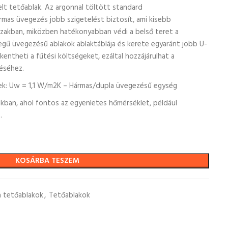
lt tetőablak. Az argonnal töltött standard
mas üvegezés jobb szigetelést biztosít, ami kisebb
őszakban, miközben hatékonyabban védi a belső teret a
egű üvegezésű ablakok ablaktáblája és kerete egyaránt jobb U-
kentheti a fűtési költségeket, ezáltal hozzájárulhat a
éséhez.
ek: Uw = 1,1 W/m2K – Hármas/dupla üvegezésű egység
ákban, ahol fontos az egyenletes hőmérséklet, például
.
KOSÁRBA TESZEM
 tetőablakok
,
Tetőablakok