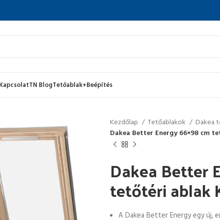
Kapcsolat
TN Blog
Tetőablak+Beépítés
Kezdőlap
Tetőablakok
Dakea t
Dakea Better Energy 66×98 cm te
Dakea Better 
tetőtéri abla
A Dakea Better Energy egy új, 