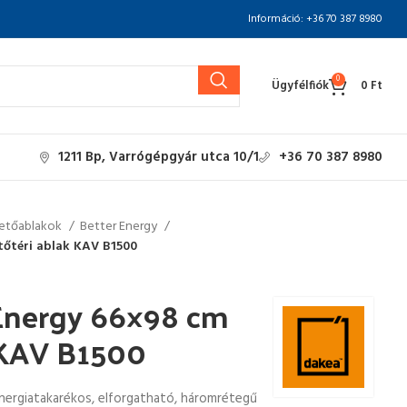
Információ: +36 70 387 8980
0
Ügyfélfiók
0
Ft
1211 Bp, Varrógépgyár utca 10/1
+36 70 387 8980
etőablakok
Better Energy
tőtéri ablak KAV B1500
Energy 66×98 cm
k KAV B1500
energiatakarékos, elforgatható, háromrétegű