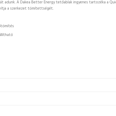
t adunk. A Dakea Better Energy tetőablak ingyenes tartozéka a Quick 
avítja a szerkezet tömítettségét.
őtömítés
llítható