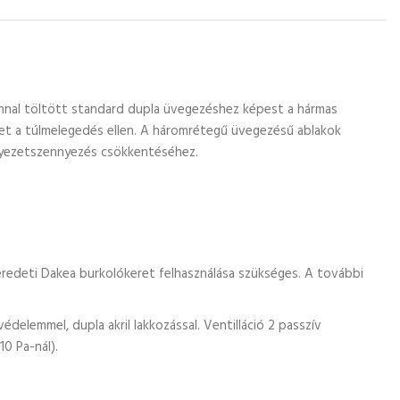
onnal töltött standard dupla üvegezéshez képest a hármas
ret a túlmelegedés ellen. A háromrétegű üvegezésű ablakok
örnyezetszennyezés csökkentéséhez.
redeti Dakea burkolókeret felhasználása szükséges. A további
delemmel, dupla akril lakkozással. Ventilláció 2 passzív
10 Pa-nál).