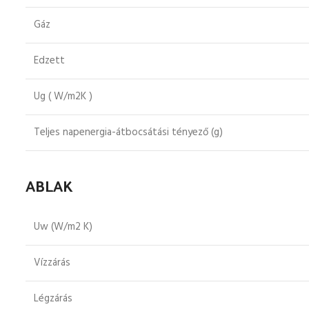
Gáz
Edzett
Ug ( W/m2K )
Teljes napenergia-átbocsátási tényező (g)
ABLAK
Uw (W/m2 K)
Vízzárás
Légzárás