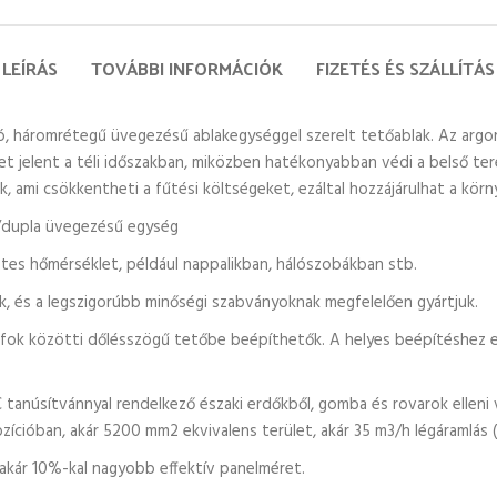
LEÍRÁS
TOVÁBBI INFORMÁCIÓK
FIZETÉS ÉS SZÁLLÍTÁS
tó, háromrétegű üvegezésű ablakegységgel szerelt tetőablak. Az arg
et jelent a téli időszakban, miközben hatékonyabban védi a belső te
ik, ami csökkentheti a fűtési költségeket, ezáltal hozzájárulhat a k
/dupla üvegezésű egység
etes hőmérséklet, például nappalikban, hálószobákban stb.
ük, és a legszigorúbb minőségi szabványoknak megfelelően gyártjuk.
 fok közötti dőlésszögű tetőbe beépíthetők. A helyes beépítéshez e
 tanúsítvánnyal rendelkező északi erdőkből, gomba és rovarok elleni vé
ozícióban, akár 5200 mm2 ekvivalens terület, akár 35 m3/h légáramlás (
akár 10%-kal nagyobb effektív panelméret.