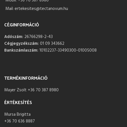
Mobil: +36 70 387 8980
Mail: ertekesites@tectanovum.hu
CÉGINFORMÁCIÓ
Adószám:
26766298-2-43
Cégjegyzékszám:
01 09 343662
Bankszámlaszám:
10102237-33490300-01005008
TERMÉKINFORMÁCIÓ
Mayer Zsolt +36 70 387 8980
ÉRTÉKESÍTÉS
Mursa Brigitta
+36 70 636 8887