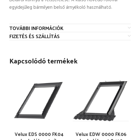
Belülről könnyű a felszerelése. A külső hővédő rolóval
egyidejűleg bármilyen belső árnyékoló használható.
TOVÁBBI INFORMÁCIÓK
FIZETÉS ÉS SZÁLLÍTÁS
Kapcsolódó termékek
Velux EDS 0000 FK04
Velux EDW 0000 FK06