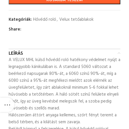
KOSÁRBA TESZEM
Kategóriák:
Hővédő roló
,
Velux tetőablakok
Share:
LEÍRÁS
A VELUX MHL külső hővédő roló hatékony védelmet nyújt a
legnagyobb kánikulában is. A standard 5060 változat a
beérkező napsugarak 80%-át, a 6060 színű 90%-át, míg a
6080 színű a 95%-át megfékezi mielőtt azok elérnék az
üvegfelületet, így zárt ablakoknál minimum 5-6 fokkal lehet
hűvösebb a tetőtérben. A háló sötét színű felülete elnyeli
a hőt, így az üveg kevésbé melegszik fel, a szoba pedig
hűvösebb és szellős marad.
Hálószerűen áttört anyaga kellemes, szórt fényt teremt a
belső térben, és a kilátást sem zavarja.