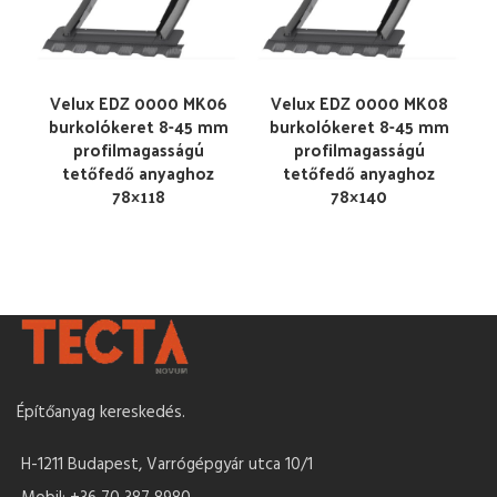
Velux EDZ 0000 MK06
Velux EDZ 0000 MK08
burkolókeret 8-45 mm
burkolókeret 8-45 mm
profilmagasságú
profilmagasságú
tetőfedő anyaghoz
tetőfedő anyaghoz
78×118
78×140
Építőanyag kereskedés.
H-1211 Budapest, Varrógépgyár utca 10/1