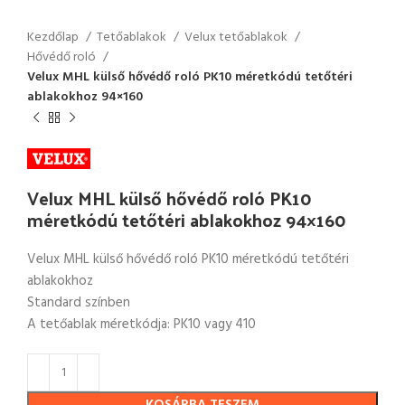
Kezdőlap
Tetőablakok
Velux tetőablakok
Hővédő roló
Velux MHL külső hővédő roló PK10 méretkódú tetőtéri
ablakokhoz 94×160
Velux MHL külső hővédő roló PK10
méretkódú tetőtéri ablakokhoz 94×160
Velux MHL külső hővédő roló PK10 méretkódú tetőtéri
ablakokhoz
Standard színben
A tetőablak méretkódja: PK10 vagy 410