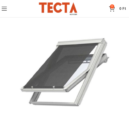
0
0
Ft