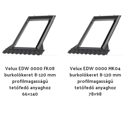
Velux EDW 0000 FK08
Velux EDW 0000 MK04
burkolókeret 8-120 mm
burkolókeret 8-120 mm
profilmagasságú
profilmagasságú
tetőfedő anyaghoz
tetőfedő anyaghoz
66×140
78×98