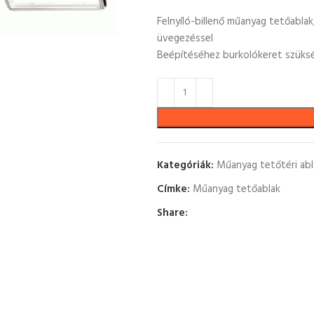
Felnyíló-billenő műanyag tetőablak,
üvegezéssel
Beépítéséhez burkolókeret szüks
Kategóriák:
Műanyag tetőtéri abl
Címke:
Műanyag tetőablak
Share: