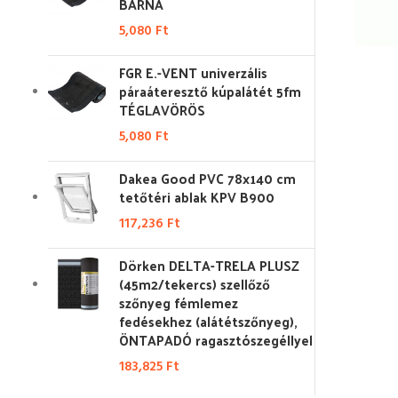
BARNA
5,080
Ft
FGR E.-VENT univerzális
páraáteresztő kúpalátét 5fm
TÉGLAVÖRÖS
5,080
Ft
Dakea Good PVC 78x140 cm
tetőtéri ablak KPV B900
117,236
Ft
Dörken DELTA-TRELA PLUSZ
(45m2/tekercs) szellőző
szőnyeg fémlemez
fedésekhez (alátétszőnyeg),
ÖNTAPADÓ ragasztószegéllyel
183,825
Ft