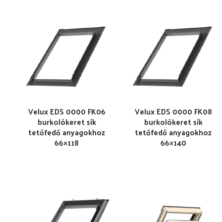
Velux EDS 0000 FK06
Velux EDS 0000 FK08
burkolókeret sík
burkolókeret sík
tetőfedő anyagokhoz
tetőfedő anyagokhoz
66×118
66×140