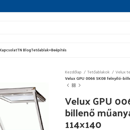
Kapcsolat
TN Blog
Tetőablak+Beépítés
Kezdőlap
Tetőablakok
Velux t
Velux GPU 0066 SK08 felnyíló-bil
Velux GPU 006
billenő műany
114×140