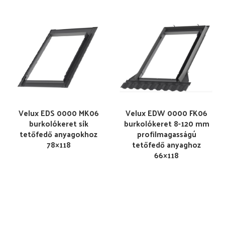
Velux EDS 0000 MK06
Velux EDW 0000 FK06
burkolókeret sík
burkolókeret 8-120 mm
tetőfedő anyagokhoz
profilmagasságú
78×118
tetőfedő anyaghoz
66×118