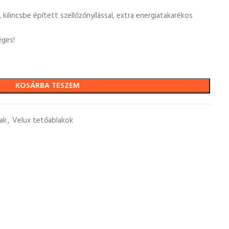
 kilincsbe épített szellőzőnyílással, extra energiatakarékos
éges!
KOSÁRBA TESZEM
ak
,
Velux tetőablakok