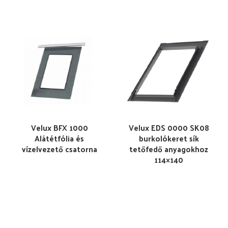
Velux BFX 1000
Velux EDS 0000 SK08
Alátétfólia és
burkolókeret sík
vízelvezető csatorna
tetőfedő anyagokhoz
114×140