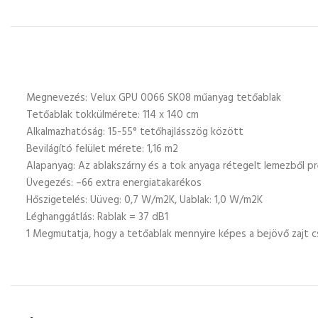
Megnevezés: Velux GPU 0066 SK08 műanyag tetőablak
Tetőablak tokkülmérete: 114 x 140 cm
Alkalmazhatóság: 15-55° tetőhajlásszög között
Bevilágító felület mérete: 1,16 m2
Alapanyag: Az ablakszárny és a tok anyaga rétegelt lemezből p
Üvegezés: –66 extra energiatakarékos
Hőszigetelés: Uüveg: 0,7 W/m2K, Uablak: 1,0 W/m2K
Léghanggátlás: Rablak = 37 dB1
1 Megmutatja, hogy a tetőablak mennyire képes a bejövő zajt c