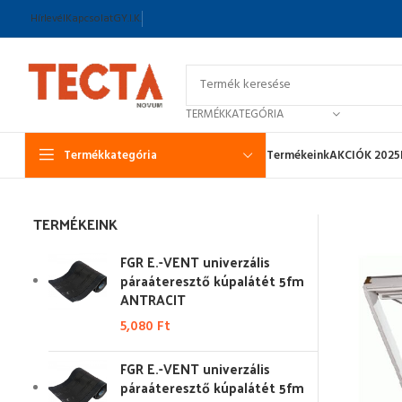
Hírlevél
Kapcsolat
GY.I.K.
TERMÉKKATEGÓRIA
Termékkategória
Termékeink
AKCIÓK 2025
TERMÉKEINK
FGR E.-VENT univerzális
páraáteresztő kúpalátét 5fm
ANTRACIT
5,080
Ft
FGR E.-VENT univerzális
páraáteresztő kúpalátét 5fm