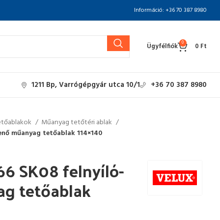
Információ: +36 70 387 8980
0
Ügyfélfiók
0
Ft
1211 Bp, Varrógépgyár utca 10/1
+36 70 387 8980
etőablakok
Műanyag tetőtéri ablak
lenő műanyag tetőablak 114×140
6 SK08 felnyíló-
ag tetőablak