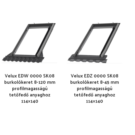
Velux EDW 0000 SK08
Velux EDZ 0000 SK08
burkolókeret 8-120 mm
burkolókeret 8-45 mm
profilmagasságú
profilmagasságú
tetőfedő anyaghoz
tetőfedő anyaghoz
114×140
114×140