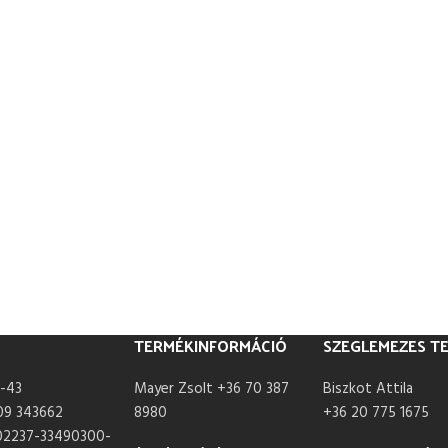
TERMÉKINFORMÁCIÓ
SZEGLEMEZES T
-43
Mayer Zsolt +36 70 387
Biszkot Attila
09 343662
8980
+36 20 775 1675
02237-33490300-