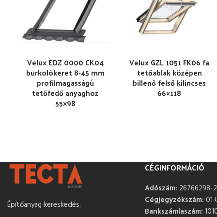
Velux EDZ 0000 CK04
Velux GZL 1051 FK06 fa
burkolókeret 8-45 mm
tetőablak középen
profilmagasságú
billenő felső kilincses
tetőfedő anyaghoz
66×118
55×98
CÉGINFORMÁCIÓ
Adószám:
26766298-2
Cégjegyzékszám:
01 
Építőanyag kereskedés.
Bankszámlaszám:
101