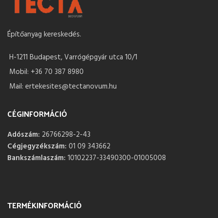
Építőanyag kereskedés.
H-1211 Budapest, Varrógépgyár utca 10/1
Mobil: +36 70 387 8980
Mail: ertekesites@tectanovum.hu
CÉGINFORMÁCIÓ
Adószám:
26766298-2-43
Cégjegyzékszám:
01 09 343662
Bankszámlaszám:
10102237-33490300-01005008
TERMÉKINFORMÁCIÓ