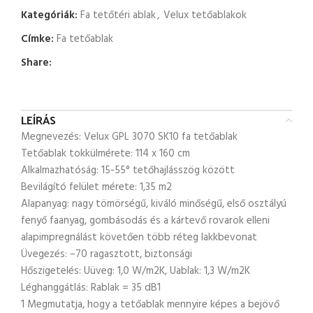
Kategóriák:
Fa tetőtéri ablak
,
Velux tetőablakok
Címke:
Fa tetőablak
Share:
LEÍRÁS
Megnevezés: Velux GPL 3070 SK10 fa tetőablak
Tetőablak tokkülmérete: 114 x 160 cm
Alkalmazhatóság: 15-55° tetőhajlásszög között
Bevilágító felület mérete: 1,35 m2
Alapanyag: nagy tömörségű, kiváló minőségű, első osztályú
fenyő faanyag, gombásodás és a kártevő rovarok elleni
alapimpregnálást követően több réteg lakkbevonat
Üvegezés: –70 ragasztott, biztonsági
Hőszigetelés: Uüveg: 1,0 W/m2K, Uablak: 1,3 W/m2K
Léghanggátlás: Rablak = 35 dB1
1 Megmutatja, hogy a tetőablak mennyire képes a bejövő