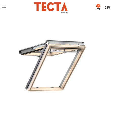
0
0
Ft