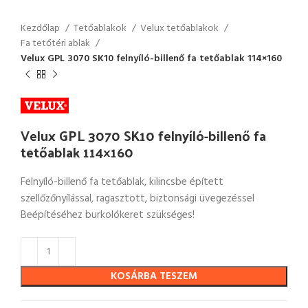
Kezdőlap
Tetőablakok
Velux tetőablakok
Fa tetőtéri ablak
Velux GPL 3070 SK10 felnyíló-billenő fa tetőablak 114×160
Velux GPL 3070 SK10 felnyíló-billenő fa
tetőablak 114×160
Felnyíló-billenő fa tetőablak, kilincsbe épített
szellőzőnyílással, ragasztott, biztonsági üvegezéssel
Beépítéséhez burkolókeret szükséges!
KOSÁRBA TESZEM