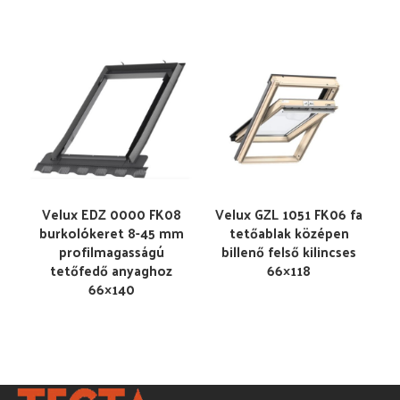
Velux EDZ 0000 FK08
Velux GZL 1051 FK06 fa
burkolókeret 8-45 mm
tetőablak középen
profilmagasságú
billenő felső kilincses
tetőfedő anyaghoz
66×118
66×140