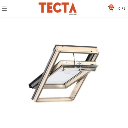
0
0
Ft