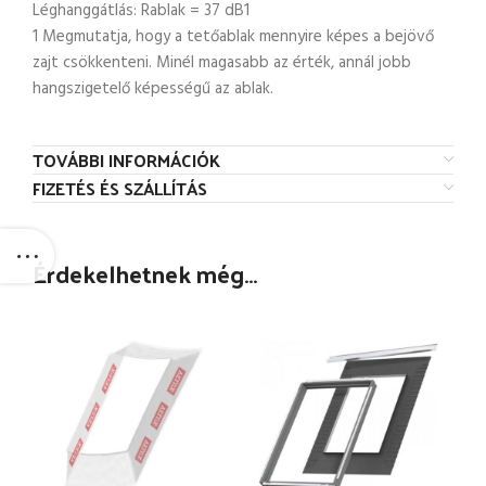
Léghanggátlás: Rablak = 37 dB1
1 Megmutatja, hogy a tetőablak mennyire képes a bejövő
zajt csökkenteni. Minél magasabb az érték, annál jobb
hangszigetelő képességű az ablak.
TOVÁBBI INFORMÁCIÓK
FIZETÉS ÉS SZÁLLÍTÁS
Érdekelhetnek még…