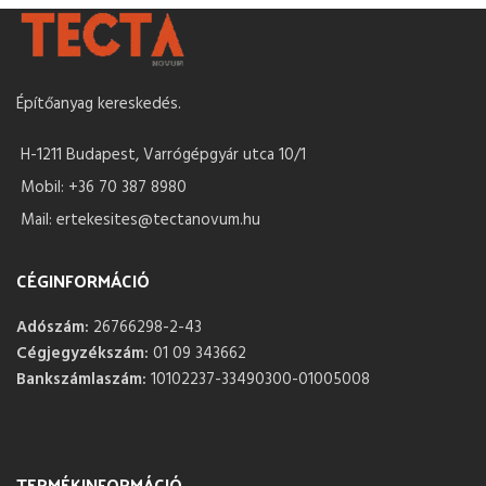
Építőanyag kereskedés.
H-1211 Budapest, Varrógépgyár utca 10/1
Mobil: +36 70 387 8980
Mail: ertekesites@tectanovum.hu
CÉGINFORMÁCIÓ
Adószám:
26766298-2-43
Cégjegyzékszám:
01 09 343662
Bankszámlaszám:
10102237-33490300-01005008
TERMÉKINFORMÁCIÓ