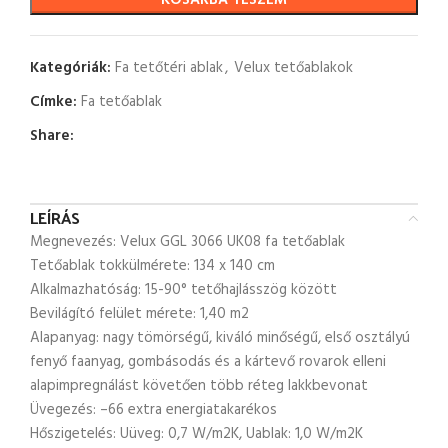
KOSÁRBA TESZEM
Kategóriák:
Fa tetőtéri ablak
,
Velux tetőablakok
Címke:
Fa tetőablak
Share:
LEÍRÁS
Megnevezés: Velux GGL 3066 UK08 fa tetőablak
Tetőablak tokkülmérete: 134 x 140 cm
Alkalmazhatóság: 15-90° tetőhajlásszög között
Bevilágító felület mérete: 1,40 m2
Alapanyag: nagy tömörségű, kiváló minőségű, első osztályú
fenyő faanyag, gombásodás és a kártevő rovarok elleni
alapimpregnálást követően több réteg lakkbevonat
Üvegezés: –66 extra energiatakarékos
Hőszigetelés: Uüveg: 0,7 W/m2K, Uablak: 1,0 W/m2K