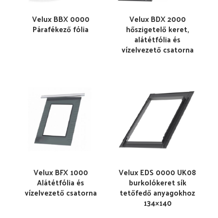
Velux BBX 0000
Velux BDX 2000
Párafékező fólia
hőszigetelő keret,
alátétfólia és
vízelvezető csatorna
Velux BFX 1000
Velux EDS 0000 UK08
Alátétfólia és
burkolókeret sík
vízelvezető csatorna
tetőfedő anyagokhoz
134×140