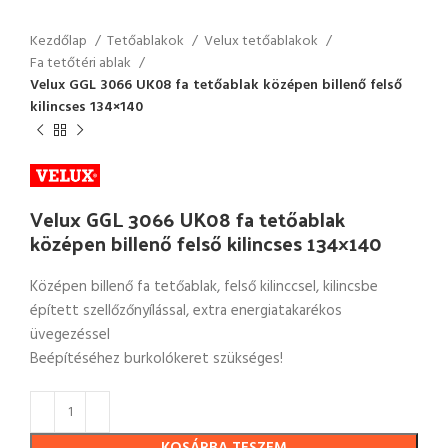
Kezdőlap
Tetőablakok
Velux tetőablakok
Fa tetőtéri ablak
Velux GGL 3066 UK08 fa tetőablak középen billenő felső
kilincses 134×140
Velux GGL 3066 UK08 fa tetőablak
középen billenő felső kilincses 134×140
Középen billenő fa tetőablak, felső kilinccsel, kilincsbe
épített szellőzőnyílással, extra energiatakarékos
üvegezéssel
Beépítéséhez burkolókeret szükséges!