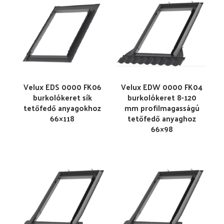
Velux EDS 0000 FK06
Velux EDW 0000 FK04
burkolókeret sík
burkolókeret 8-120
tetőfedő anyagokhoz
mm profilmagasságú
66×118
tetőfedő anyaghoz
66×98