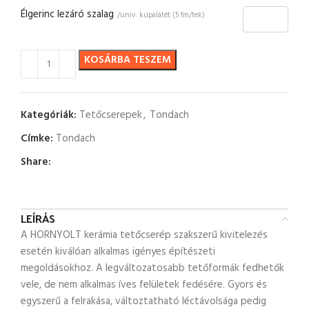
Élgerinc lezáró szalag
/univ. kúpalátét (5 fm/tek)
KOSÁRBA TESZEM
Kategóriák:
Tetőcserepek
,
Tondach
Címke:
Tondach
Share:
LEÍRÁS
A HORNYOLT kerámia tetőcserép szakszerű kivitelezés
esetén kiválóan alkalmas igényes építészeti
megoldásokhoz. A legváltozatosabb tetőformák fedhetők
vele, de nem alkalmas íves felületek fedésére. Gyors és
egyszerű a felrakása, változtatható léctávolsága pedig