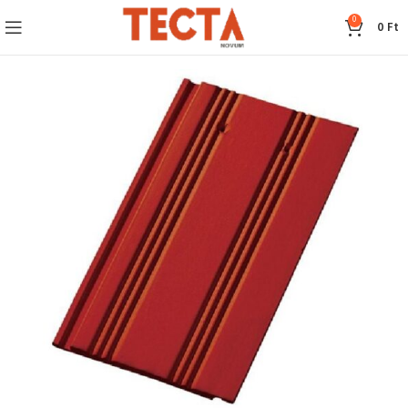
0
0
Ft