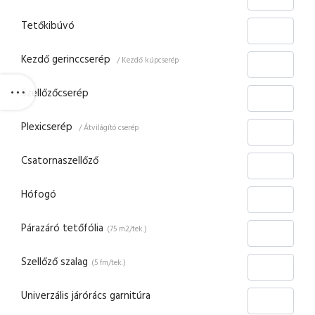
Tetőkibúvó
Kezdő gerinccserép
/ Kezdő kúpcserép
Szellőzőcserép
Plexicserép
/ Átvilágító cserép
Csatornaszellőző
Hófogó
Párazáró tetőfólia
(75 m2/tek.)
Szellőző szalag
(5 fm/tek.)
Univerzális járórács garnitúra