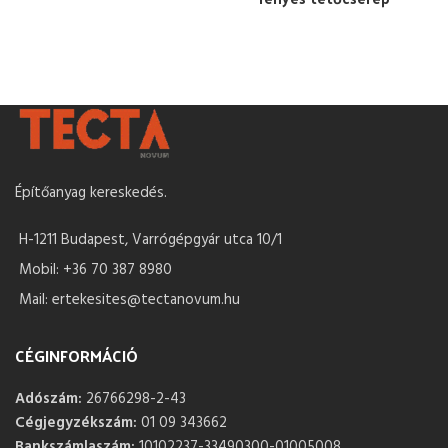
Építőanyag kereskedés.
H-1211 Budapest, Varrógépgyár utca 10/1
Mobil: +36 70 387 8980
Mail: ertekesites@tectanovum.hu
CÉGINFORMÁCIÓ
Adószám:
26766298-2-43
Cégjegyzékszám:
01 09 343662
Bankszámlaszám:
10102237-33490300-01005008