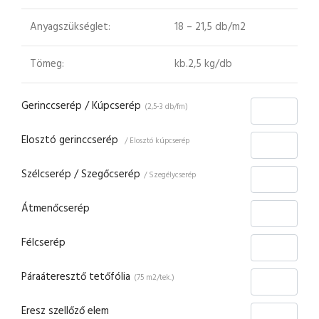
Anyagszükséglet:
18 – 21,5 db/m2
Tömeg:
kb.2,5 kg/db
Gerinccserép / Kúpcserép
(2,5-3 db/fm)
Elosztó gerinccserép
/ Elosztó kúpcserép
Szélcserép / Szegőcserép
/ Szegélycserép
Átmenőcserép
Félcserép
Páraáteresztő tetőfólia
(75 m2/tek.)
Eresz szellőző elem