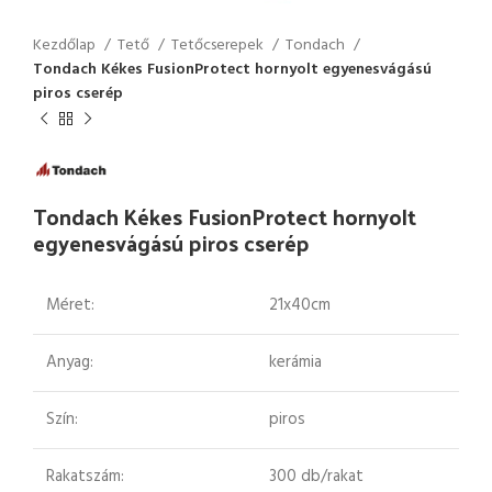
Kezdőlap
Tető
Tetőcserepek
Tondach
Tondach Kékes FusionProtect hornyolt egyenesvágású
piros cserép
Tondach Kékes FusionProtect hornyolt
egyenesvágású piros cserép
Méret:
21x40cm
Anyag:
kerámia
Szín:
piros
Rakatszám:
300 db/rakat