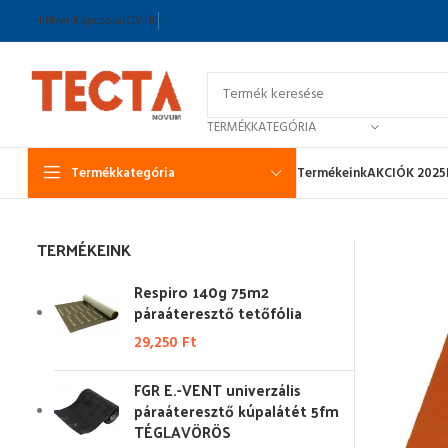
Hírlevél
Kapcsolat
GY.I.K.
TERMÉKKATEGÓRIA
Termékkategória
Termékeink
AKCIÓK 2025
TERMÉKEINK
Respiro 140g 75m2
páraáteresztő tetőfólia
29,250
Ft
FGR E.-VENT univerzális
páraáteresztő kúpalátét 5fm
TÉGLAVÖRÖS