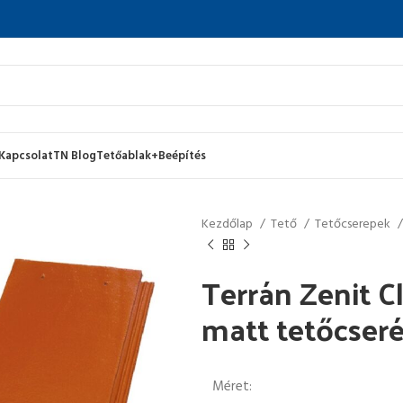
Kapcsolat
TN Blog
Tetőablak+Beépítés
Kezdőlap
Tető
Tetőcserepek
Terrán Zenit C
matt tetőcser
Méret: