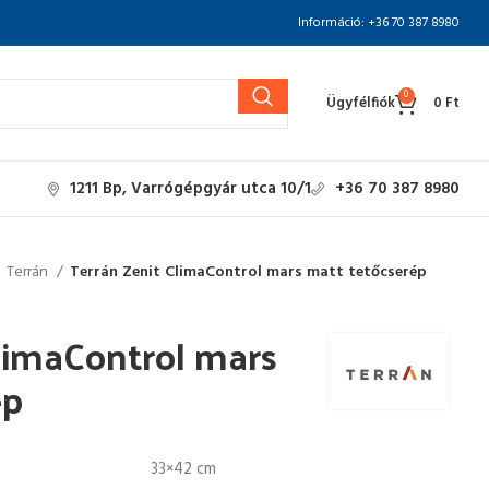
Információ: +36 70 387 8980
0
Ügyfélfiók
0
Ft
1211 Bp, Varrógépgyár utca 10/1
+36 70 387 8980
Terrán
Terrán Zenit ClimaControl mars matt tetőcserép
limaControl mars
ép
33×42 cm