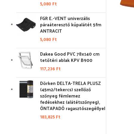
5,080
Ft
FGR E.-VENT univerzális
páraáteresztő kúpalátét 5fm
ANTRACIT
5,080
Ft
Dakea Good PVC 78x140 cm
tetőtéri ablak KPV B900
117,236
Ft
Dörken DELTA-TRELA PLUSZ
(45m2/tekercs) szellőző
szőnyeg fémlemez
fedésekhez (alátétszőnyeg),
ÖNTAPADÓ ragasztószegéllyel
183,825
Ft