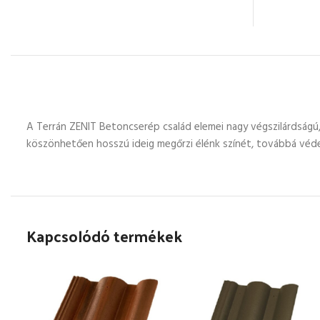
A Terrán ZENIT Betoncserép család elemei nagy végszilárdságú
köszönhetően hosszú ideig megőrzi élénk színét, továbbá védel
Kapcsolódó termékek