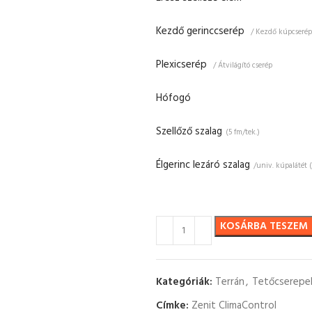
Kezdő gerinccserép
/ Kezdő kúpcserép
Plexicserép
/ Átvilágító cserép
Hófogó
Szellőző szalag
(5 fm/tek.)
Élgerinc lezáró szalag
/univ. kúpalátét 
KOSÁRBA TESZEM
Kategóriák:
Terrán
,
Tetőcserepe
Címke:
Zenit ClimaControl