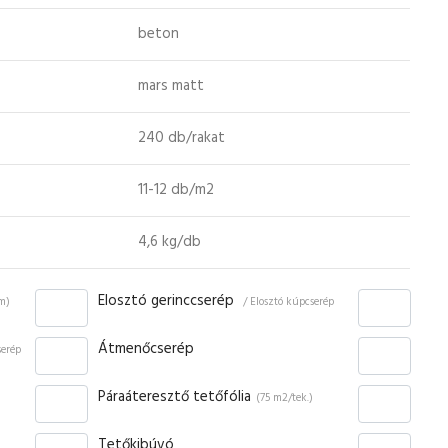
beton
mars matt
240 db/rakat
11-12 db/m2
4,6 kg/db
Elosztó gerinccserép
fm)
/ Elosztó kúpcserép
Átmenőcserép
serép
Páraáteresztő tetőfólia
(75 m2/tek.)
Tetőkibúvó