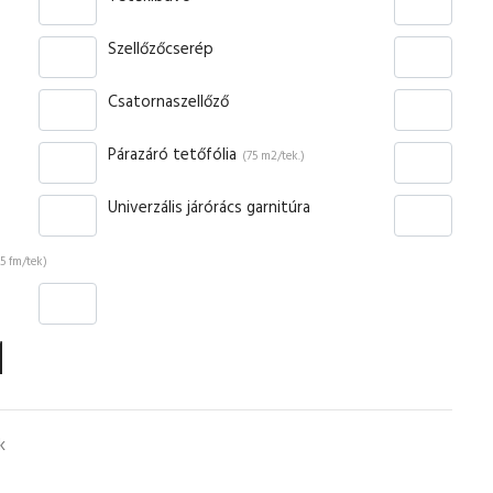
Szellőzőcserép
Csatornaszellőző
Párazáró tetőfólia
(75 m2/tek.)
Univerzális járórács garnitúra
(5 fm/tek)
k