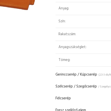
Anyag:
Szín:
Rakatszám:
Anyagszükséglet:
Tömeg:
Gerinccserép / Kúpcserép
(2,5-3 db/
Szélcserép / Szegőcserép
/ Szegélyc
Félcserép
Eresz szellőző elem