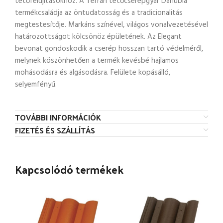
tetőfelújításokhoz. A Terrán tetőcserépgyár Danubia
termékcsaládja az öntudatosság és a tradicionalitás
megtestesítője. Markáns színével, világos vonalvezetésével
határozottságot kölcsönöz épületének. Az Elegant
bevonat gondoskodik a cserép hosszan tartó védelméről,
melynek köszönhetően a termék kevésbé hajlamos
mohásodásra és algásodásra. Felülete kopásálló,
selyemfényű.
TOVÁBBI INFORMÁCIÓK
FIZETÉS ÉS SZÁLLÍTÁS
Kapcsolódó termékek