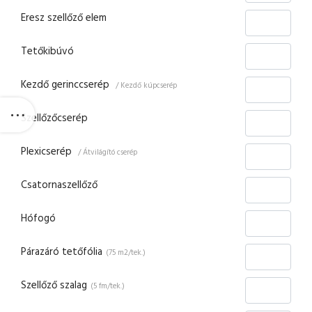
Eresz szellőző elem
Tetőkibúvó
Kezdő gerinccserép
/ Kezdő kúpcserép
Szellőzőcserép
Plexicserép
/ Átvilágító cserép
Csatornaszellőző
Hófogó
Párazáró tetőfólia
(75 m2/tek.)
Szellőző szalag
(5 fm/tek.)