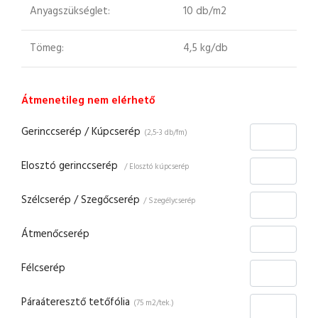
Anyagszükséglet:
10 db/m2
Tömeg:
4,5 kg/db
Átmenetileg nem elérhető
Gerinccserép / Kúpcserép
(2,5-3 db/fm)
Elosztó gerinccserép
/ Elosztó kúpcserép
Szélcserép / Szegőcserép
/ Szegélycserép
Átmenőcserép
Félcserép
Páraáteresztő tetőfólia
(75 m2/tek.)