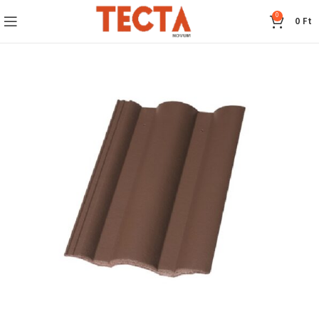
0
0
Ft