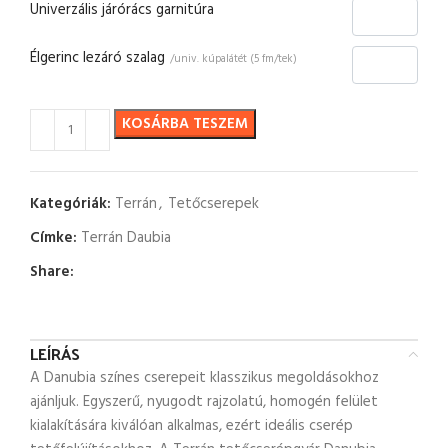
Univerzális járórács garnitúra
Élgerinc lezáró szalag
/univ. kúpalátét (5 fm/tek)
KOSÁRBA TESZEM
Kategóriák:
Terrán
,
Tetőcserepek
Címke:
Terrán Daubia
Share:
LEÍRÁS
A Danubia színes cserepeit klasszikus megoldásokhoz
ajánljuk. Egyszerű, nyugodt rajzolatú, homogén felület
kialakítására kiválóan alkalmas, ezért ideális cserép