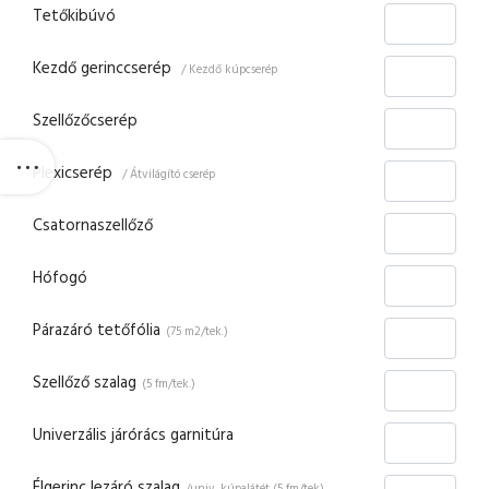
Tetőkibúvó
Kezdő gerinccserép
/ Kezdő kúpcserép
Szellőzőcserép
Plexicserép
/ Átvilágító cserép
Csatornaszellőző
Hófogó
Párazáró tetőfólia
(75 m2/tek.)
Szellőző szalag
(5 fm/tek.)
Univerzális járórács garnitúra
Élgerinc lezáró szalag