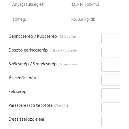
Anyagszükséglet:
13,3-14,5db/m2
Tömeg:
kb. 3,9 kg/db
Gerinccserép / Kúpcserép
(2,5-3 db/fm)
Elosztó gerinccserép
/ Elosztó kúpcserép
Szélcserép / Szegőcserép
/ Szegélycserép
Átmenőcserép
Félcserép
Páraáteresztő tetőfólia
(75 m2/tek.)
Eresz szellőző elem