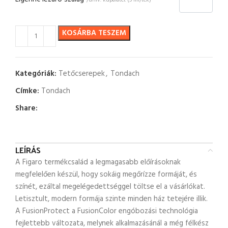
/univ. kúpalátét (5 fm/tek)
KOSÁRBA TESZEM
Kategóriák:
Tetőcserepek
,
Tondach
Címke:
Tondach
Share:
LEÍRÁS
A Figaro termékcsalád a legmagasabb előírásoknak
megfelelően készül, hogy sokáig megőrízze formáját, és
színét, ezáltal megelégedettséggel töltse el a vásárlókat.
Letisztult, modern formája szinte minden ház tetejére illik.
A FusionProtect a FusionColor engóbozási technológia
fejlettebb változata, melynek alkalmazásánál a még félkész