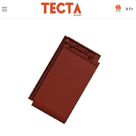
0
0
Ft