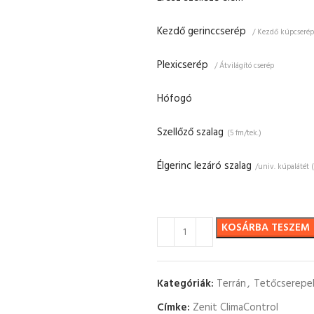
Kezdő gerinccserép
/ Kezdő kúpcserép
Plexicserép
/ Átvilágító cserép
Hófogó
Szellőző szalag
(5 fm/tek.)
Élgerinc lezáró szalag
/univ. kúpalátét 
KOSÁRBA TESZEM
Kategóriák:
Terrán
,
Tetőcserepe
Címke:
Zenit ClimaControl