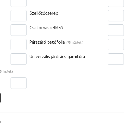
Szellőzőcserép
Csatornaszellőző
Párazáró tetőfólia
(75 m2/tek.)
Univerzális járórács garnitúra
(5 fm/tek)
k