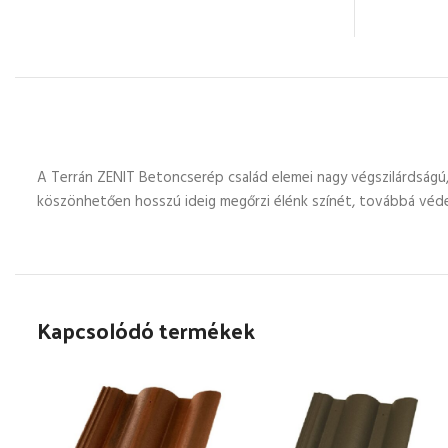
A Terrán ZENIT Betoncserép család elemei nagy végszilárdságú
köszönhetően hosszú ideig megőrzi élénk színét, továbbá védel
Kapcsolódó termékek