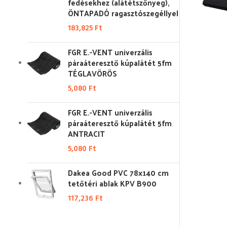
fedésekhez (alátétszőnyeg),
ÖNTAPADÓ ragasztószegéllyel
183,825
Ft
FGR E.-VENT univerzális
páraáteresztő kúpalátét 5fm
TÉGLAVÖRÖS
5,080
Ft
FGR E.-VENT univerzális
páraáteresztő kúpalátét 5fm
ANTRACIT
5,080
Ft
Dakea Good PVC 78x140 cm
tetőtéri ablak KPV B900
117,236
Ft