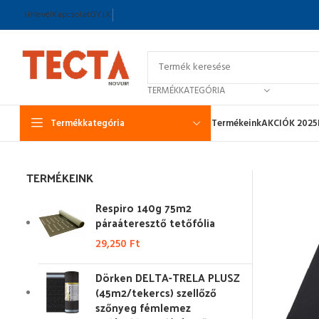
Hírlevél
Kapcsolat
GY.I.K.
TERMÉKKATEGÓRIA
Termékkategória
Termékeink
AKCIÓK 2025
TERMÉKEINK
Respiro 140g 75m2
páraáteresztő tetőfólia
29,250
Ft
Dörken DELTA-TRELA PLUSZ
(45m2/tekercs) szellőző
szőnyeg fémlemez