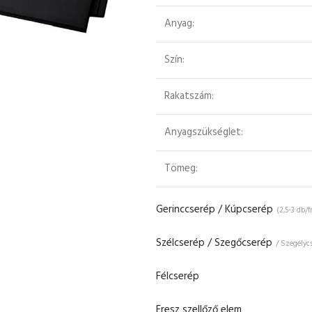
Anyag:
Szín:
Rakatszám:
Anyagszükséglet:
Tömeg:
Gerinccserép / Kúpcserép
(2,5-3 db/
Szélcserép / Szegőcserép
/ Szegélyc
Félcserép
Eresz szellőző elem