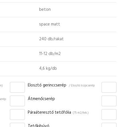
beton
space matt
240 db/rakat
11-12 db/m2
4,6 kg/db
Elosztó gerinccserép
fm)
/ Elosztó kúpcserép
Átmenőcserép
serép
Páraáteresztő tetőfólia
(75 m2/tek.)
Tetőkibúvó