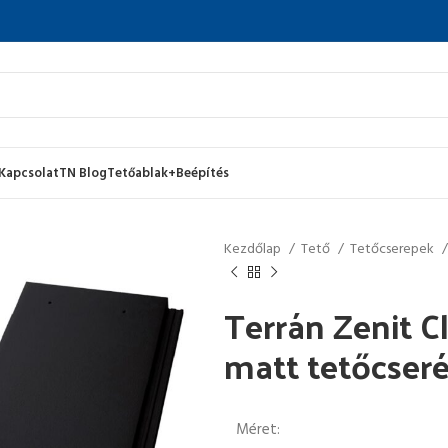
Kapcsolat
TN Blog
Tetőablak+Beépítés
Kezdőlap
Tető
Tetőcserepek
Terrán Zenit C
matt tetőcser
Méret: