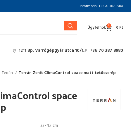
Információ: +36 70 387 8980
0
Ügyfélfiók
0
Ft
1211 Bp, Varrógépgyár utca 10/1
+36 70 387 8980
Terrán
Terrán Zenit ClimaControl space matt tetőcserép
limaControl space
ép
33×42 cm