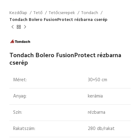
Kezdőlap
Tető
Tetőcserepek
Tondach
Tondach Bolero FusionProtect rézbarna cserép
Tondach Bolero FusionProtect rézbarna
cserép
Méret:
30×50 cm
Anyag:
kerámia
Szín:
rézbarna
Rakatszám:
280 db/rakat