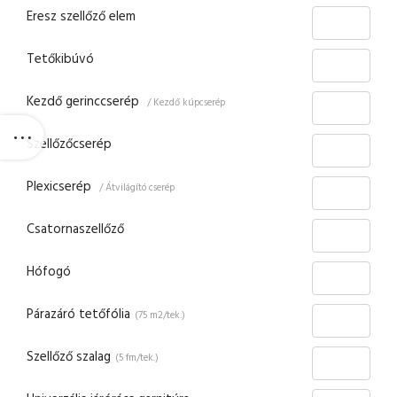
Eresz szellőző elem
Tetőkibúvó
Kezdő gerinccserép
/ Kezdő kúpcserép
Szellőzőcserép
Plexicserép
/ Átvilágító cserép
Csatornaszellőző
Hófogó
Párazáró tetőfólia
(75 m2/tek.)
Szellőző szalag
(5 fm/tek.)