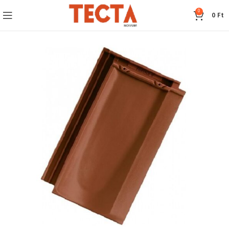
0
0
Ft