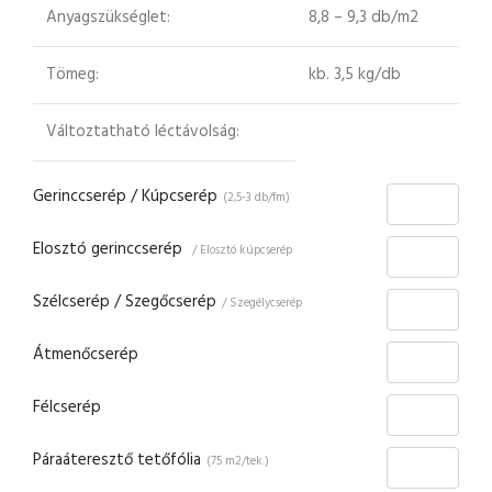
Anyagszükséglet:
8,8 – 9,3 db/m2
Tömeg:
kb. 3,5 kg/db
Változtatható léctávolság:
Gerinccserép / Kúpcserép
(2,5-3 db/fm)
Elosztó gerinccserép
/ Elosztó kúpcserép
Szélcserép / Szegőcserép
/ Szegélycserép
Átmenőcserép
Félcserép
Páraáteresztő tetőfólia
(75 m2/tek.)