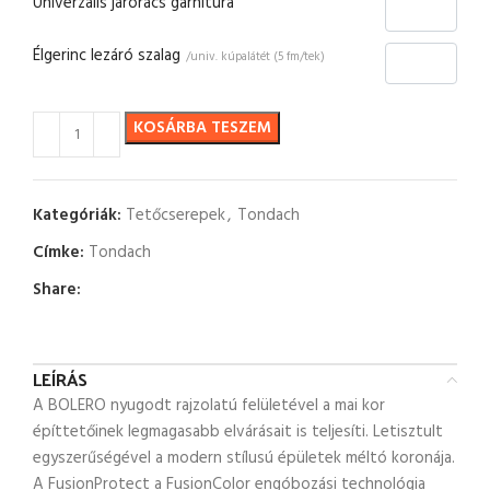
Univerzális járórács garnitúra
Élgerinc lezáró szalag
/univ. kúpalátét (5 fm/tek)
KOSÁRBA TESZEM
Kategóriák:
Tetőcserepek
,
Tondach
Címke:
Tondach
Share:
LEÍRÁS
A BOLERO nyugodt rajzolatú felületével a mai kor
építtetőinek legmagasabb elvárásait is teljesíti. Letisztult
egyszerűségével a modern stílusú épületek méltó koronája.
A FusionProtect a FusionColor engóbozási technológia