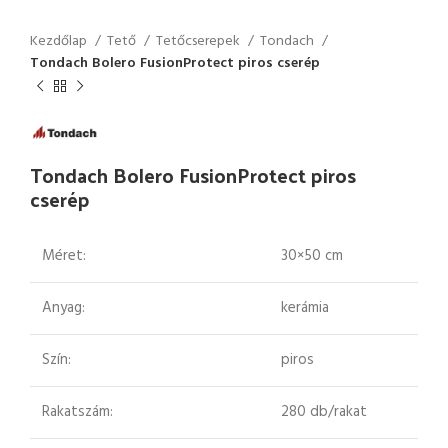
Kezdőlap
Tető
Tetőcserepek
Tondach
Tondach Bolero FusionProtect piros cserép
Tondach Bolero FusionProtect piros
cserép
Méret:
30×50 cm
Anyag:
kerámia
Szín:
piros
Rakatszám:
280 db/rakat