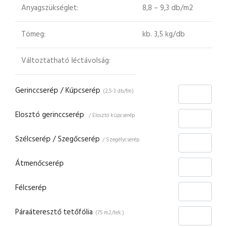
Anyagszükséglet:
8,8 – 9,3 db/m2
Tömeg:
kb. 3,5 kg/db
Változtatható léctávolság:
Gerinccserép / Kúpcserép
(2,5-3 db/fm)
Elosztó gerinccserép
/ Elosztó kúpcserép
Szélcserép / Szegőcserép
/ Szegélycserép
Átmenőcserép
Félcserép
Páraáteresztő tetőfólia
(75 m2/tek.)