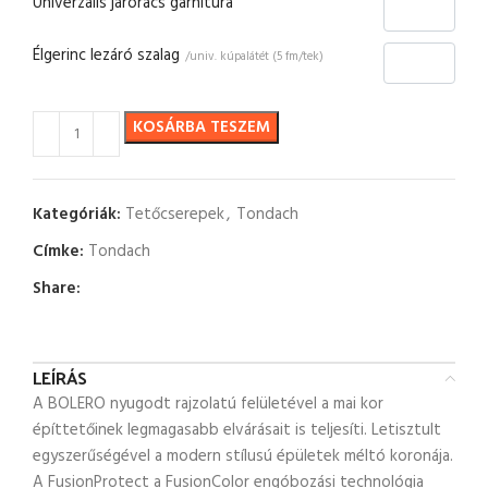
Univerzális járórács garnitúra
Élgerinc lezáró szalag
/univ. kúpalátét (5 fm/tek)
KOSÁRBA TESZEM
Kategóriák:
Tetőcserepek
,
Tondach
Címke:
Tondach
Share:
LEÍRÁS
A BOLERO nyugodt rajzolatú felületével a mai kor
építtetőinek legmagasabb elvárásait is teljesíti. Letisztult
egyszerűségével a modern stílusú épületek méltó koronája.
A FusionProtect a FusionColor engóbozási technológia