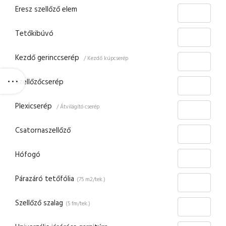
Eresz szellőző elem
Tetőkibúvó
Kezdő gerinccserép
/ Kezdő kúpcserép
Szellőzőcserép
Plexicserép
/ Átvilágító cserép
Csatornaszellőző
Hófogó
Párazáró tetőfólia
(75 m2/tek.)
Szellőző szalag
(5 fm/tek.)