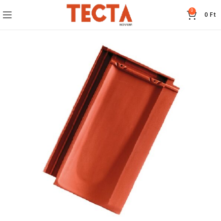
0
0
Ft