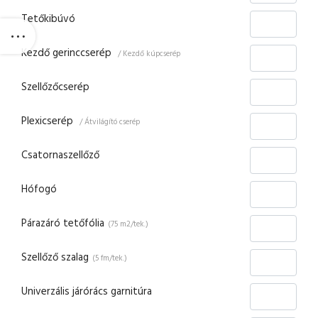
Tetőkibúvó
Kezdő gerinccserép
/ Kezdő kúpcserép
Szellőzőcserép
Plexicserép
/ Átvilágító cserép
Csatornaszellőző
Hófogó
Párazáró tetőfólia
(75 m2/tek.)
Szellőző szalag
(5 fm/tek.)
Univerzális járórács garnitúra