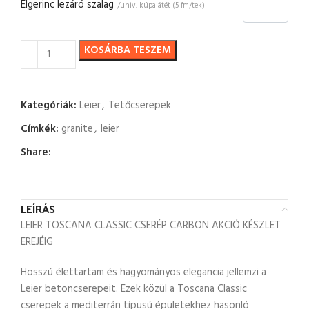
Élgerinc lezáró szalag
/univ. kúpalátét (5 fm/tek)
KOSÁRBA TESZEM
Kategóriák:
Leier
,
Tetőcserepek
Címkék:
granite
,
leier
Share:
LEÍRÁS
LEIER TOSCANA CLASSIC CSERÉP CARBON AKCIÓ KÉSZLET
EREJÉIG
Hosszú élettartam és hagyományos elegancia jellemzi a
Leier betoncserepeit. Ezek közül a Toscana Classic
cserepek a mediterrán típusú épületekhez hasonló