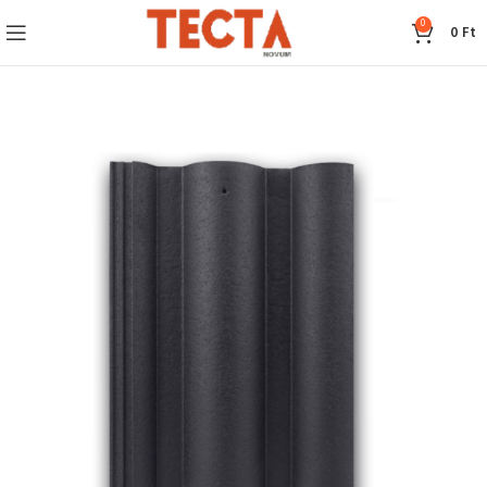
0
0
Ft