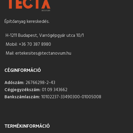
Építőanyag kereskedés.
H-1211 Budapest, Varrógépgyár utca 10/1
Mobil: +36 70 387 8980
Mail: ertekesites@tectanovum.hu
CÉGINFORMÁCIÓ
Adószám:
26766298-2-43
Cégjegyzékszám:
01 09 343662
Bankszámlaszám:
10102237-33490300-01005008
TERMÉKINFORMÁCIÓ