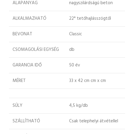
ALAPANYAG
nagyszilárdságú beton
ALKALMAZHATÓ
22° tetőhajlásszögtől
BEVONAT
Classic
CSOMAGOLÁSI EGYSÉG
db
GARANCIA IDŐ
50 év
MÉRET
33 x 42 cm cm x cm
SÚLY
4,5 kg/db
SZÁLLÍTHATÓ
Csak telephelyi átvétellel