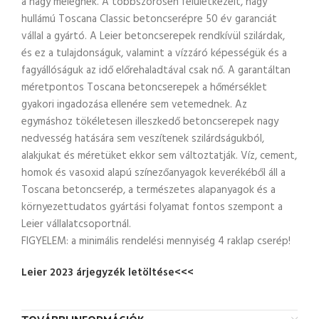
a nagy melegnek. A többszörösen felületkezelt, nagy
hullámú Toscana Classic betoncserépre 50 év garanciát
vállal a gyártó. A Leier betoncserepek rendkívül szilárdak,
és ez a tulajdonságuk, valamint a vízzáró képességük és a
fagyállóságuk az idő előrehaladtával csak nő. A garantáltan
méretpontos Toscana betoncserepek a hőmérséklet
gyakori ingadozása ellenére sem vetemednek. Az
egymáshoz tökéletesen illeszkedő betoncserepek nagy
nedvesség hatására sem veszítenek szilárdságukból,
alakjukat és méretüket ekkor sem változtatják. Víz, cement,
homok és vasoxid alapú színezőanyagok keverékéből áll a
Toscana betoncserép, a természetes alapanyagok és a
környezettudatos gyártási folyamat fontos szempont a
Leier vállalatcsoportnál.
FIGYELEM: a minimális rendelési mennyiség 4 raklap cserép!
Leier 2023 árjegyzék letöltése<<<