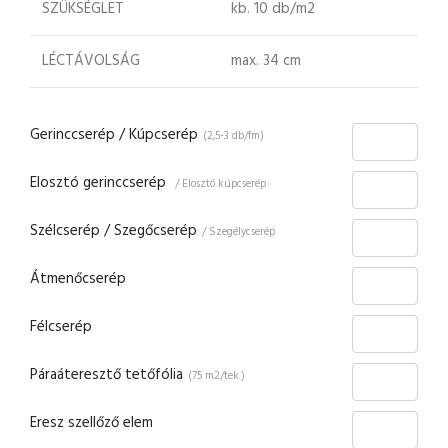
SZÜKSÉGLET
kb. 10 db/m2
LÉCTÁVOLSÁG
max. 34 cm
Gerinccserép / Kúpcserép
(2,5-3 db/fm)
Elosztó gerinccserép
/ Elosztó kúpcserép
Szélcserép / Szegőcserép
/ Szegélycserép
Átmenőcserép
Félcserép
Páraáteresztő tetőfólia
(75 m2/tek.)
Eresz szellőző elem