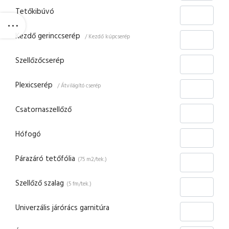
Tetőkibúvó
Kezdő gerinccserép
/ Kezdő kúpcserép
Szellőzőcserép
Plexicserép
/ Átvilágító cserép
Csatornaszellőző
Hófogó
Párazáró tetőfólia
(75 m2/tek.)
Szellőző szalag
(5 fm/tek.)
Univerzális járórács garnitúra