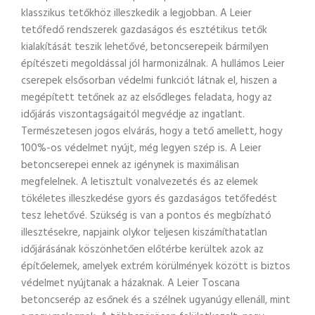
klasszikus tetőkhöz illeszkedik a legjobban. A Leier
tetőfedő rendszerek gazdaságos és esztétikus tetők
kialakítását teszik lehetővé, betoncserepeik bármilyen
építészeti megoldással jól harmonizálnak. A hullámos Leier
cserepek elsősorban védelmi funkciót látnak el, hiszen a
megépített tetőnek az az elsődleges feladata, hogy az
időjárás viszontagságaitól megvédje az ingatlant.
Természetesen jogos elvárás, hogy a tető amellett, hogy
100%-os védelmet nyújt, még legyen szép is. A Leier
betoncserepei ennek az igénynek is maximálisan
megfelelnek. A letisztult vonalvezetés és az elemek
tökéletes illeszkedése gyors és gazdaságos tetőfedést
tesz lehetővé. Szükség is van a pontos és megbízható
illesztésekre, napjaink olykor teljesen kiszámíthatatlan
időjárásának köszönhetően előtérbe kerültek azok az
építőelemek, amelyek extrém körülmények között is biztos
védelmet nyújtanak a házaknak. A Leier Toscana
betoncserép az esőnek és a szélnek ugyanúgy ellenáll, mint