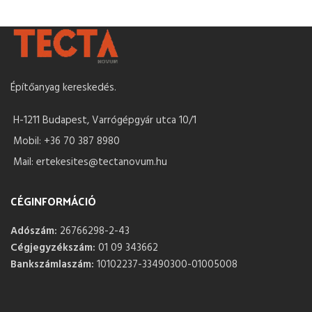
Építőanyag kereskedés.
H-1211 Budapest, Varrógépgyár utca 10/1
Mobil: +36 70 387 8980
Mail: ertekesites@tectanovum.hu
CÉGINFORMÁCIÓ
Adószám:
26766298-2-43
Cégjegyzékszám:
01 09 343662
Bankszámlaszám:
10102237-33490300-01005008