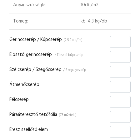
Anyagszükséglet:
10db/m2
Tömeg:
kb. 4,3 kg/db
Gerinccserép / Kúpcserép
(2,5-3 db/fm)
Elosztó gerinccserép
/ Elosztó kúpcserép
Szélcserép / Szegőcserép
/ Szegélycserép
Átmenőcserép
Félcserép
Páraáteresztő tetőfólia
(75 m2/tek.)
Eresz szellőző elem