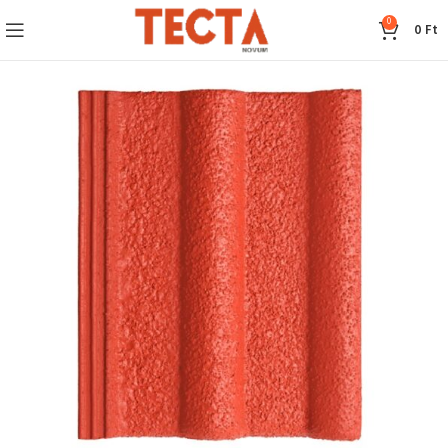
0
0
Ft