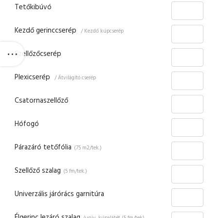
Tetőkibúvó
Kezdő gerinccserép
/ Kezdő kúpcserép
Szellőzőcserép
Plexicserép
/ Átvilágító cserép
Csatornaszellőző
Hófogó
Párazáró tetőfólia
(75 m2/tek.)
Szellőző szalag
(5 fm/tek.)
Univerzális járórács garnitúra
Élgerinc lezáró szalag