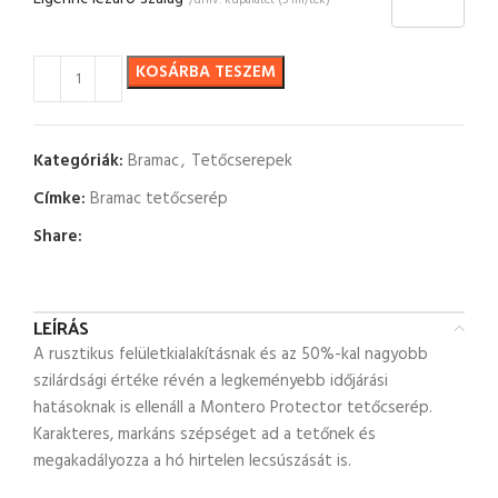
/univ. kúpalátét (5 fm/tek)
KOSÁRBA TESZEM
Kategóriák:
Bramac
,
Tetőcserepek
Címke:
Bramac tetőcserép
Share:
LEÍRÁS
A rusztikus felületkialakításnak és az 50%-kal nagyobb
szilárdsági értéke révén a legkeményebb időjárási
hatásoknak is ellenáll a Montero Protector tetőcserép.
Karakteres, markáns szépséget ad a tetőnek és
megakadályozza a hó hirtelen lecsúszását is.