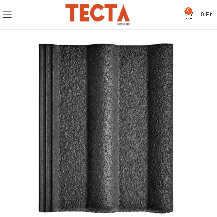
0
0
Ft