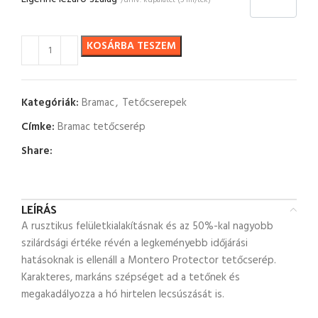
/univ. kúpalátét (5 fm/tek)
KOSÁRBA TESZEM
Kategóriák:
Bramac
,
Tetőcserepek
Címke:
Bramac tetőcserép
Share:
LEÍRÁS
A rusztikus felületkialakításnak és az 50%-kal nagyobb
szilárdsági értéke révén a legkeményebb időjárási
hatásoknak is ellenáll a Montero Protector tetőcserép.
Karakteres, markáns szépséget ad a tetőnek és
megakadályozza a hó hirtelen lecsúszását is.