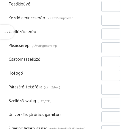
Tetőkibúvó
Kezdő gerinccserép
/ Kezdő kúpcserép
Szellőzőcserép
Plexicserép
/ Átvilágító cserép
Csatornaszellőző
Hófogó
Párazáró tetőfólia
(75 m2/tek.)
Szellőző szalag
(5 fm/tek.)
Univerzális járórács garnitúra
Élgerinc lezáró szalag