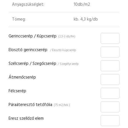
Anyagszükséglet:
10db/m2
Tömeg:
kb. 4,3 kg/db
Gerinccserép / Kúpcserép
(2,5-3 db/fm)
Elosztó gerinccserép
/ Elosztó kúpcserép
Szélcserép / Szegőcserép
/ Szegélycserép
Átmenőcserép
Félcserép
Páraáteresztő tetőfólia
(75 m2/tek.)
Eresz szellőző elem