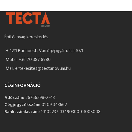
Építőanyag kereskedés.
H-1211 Budapest, Varrógépgyár utca 10/1
Mobil: +36 70 387 8980
Mail: ertekesites@tectanovum.hu
CÉGINFORMÁCIÓ
Adószám:
26766298-2-43
Cégjegyzékszám:
01 09 343662
Bankszámlaszám:
10102237-33490300-01005008