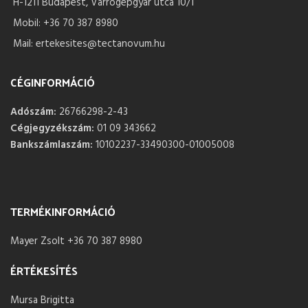
H-1211 Budapest, Varrógépgyár utca 10/1
Mobil: +36 70 387 8980
Mail: ertekesites@tectanovum.hu
CÉGINFORMÁCIÓ
Adószám:
26766298-2-43
Cégjegyzékszám:
01 09 343662
Bankszámlaszám:
10102237-33490300-01005008
TERMÉKINFORMÁCIÓ
Mayer Zsolt +36 70 387 8980
ÉRTÉKESÍTÉS
Mursa Brigitta