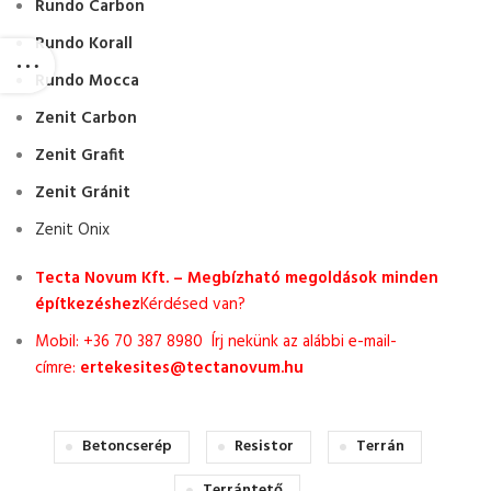
Rundo Carbon
Rundo Korall
Rundo Mocca
Zenit Carbon
Zenit Grafit
Zenit Gránit
Zenit Onix
Tecta Novum Kft. – Megbízható megoldások minden
építkezéshez
Kérdésed van?
Mobil: +36 70 387 8980 Írj nekünk az alábbi e-mail-
címre:
ertekesites@tectanovum.hu
Betoncserép
Resistor
Terrán
Terrántető