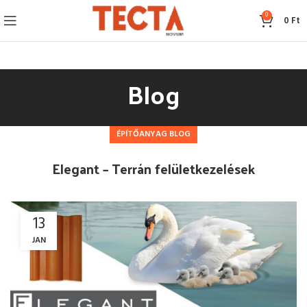
0
0
Ft
Blog
ÉPÍTŐANYAG BLOG
Elegant – Terrán felületkezelések
13
JAN