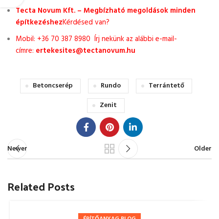
Tecta Novum Kft. – Megbízható megoldások minden
építkezéshez
Kérdésed van?
Mobil: +36 70 387 8980 Írj nekünk az alábbi e-mail-
címre:
ertekesites@tectanovum.hu
Betoncserép
Rundo
Terrántető
Zenit
Newer
Older
Related Posts