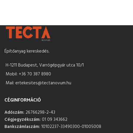
Építőanyag kereskedés.
H-1211 Budapest, Varrógépgyár utca 10/1
Mobil: +36 70 387 8980
Mail: ertekesites@tectanovum.hu
CÉGINFORMÁCIÓ
Adószám:
26766298-2-43
Cégjegyzékszám:
01 09 343662
Bankszámlaszám:
10102237-33490300-01005008