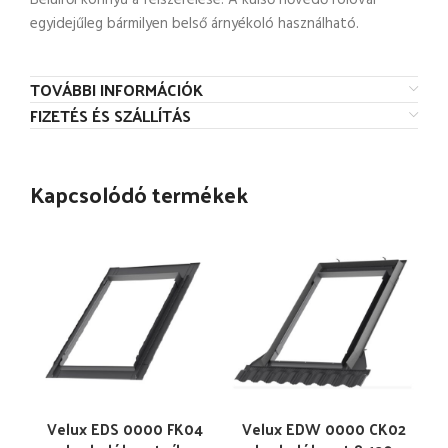
Belülről könnyű a felszerelése. A külső hővédő rolóval
egyidejűleg bármilyen belső árnyékoló használható.
TOVÁBBI INFORMÁCIÓK
FIZETÉS ÉS SZÁLLÍTÁS
Kapcsolódó termékek
Velux EDS 0000 FK04
Velux EDW 0000 CK02