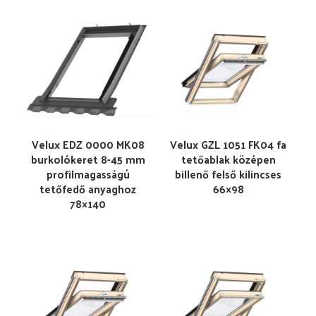
Velux EDZ 0000 MK08
Velux GZL 1051 FK04 fa
burkolókeret 8-45 mm
tetőablak középen
profilmagasságú
billenő felső kilincses
tetőfedő anyaghoz
66×98
78×140