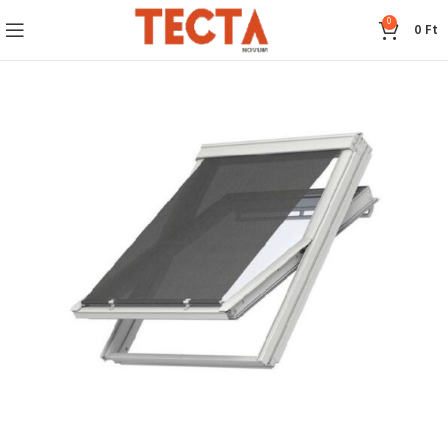
0
0
Ft