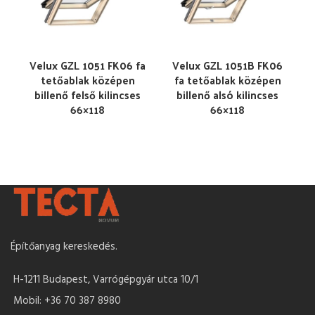
Velux GZL 1051 FK06 fa
Velux GZL 1051B FK06
tetőablak középen
fa tetőablak középen
billenő felső kilincses
billenő alsó kilincses
66×118
66×118
Építőanyag kereskedés.
H-1211 Budapest, Varrógépgyár utca 10/1
Mobil: +36 70 387 8980