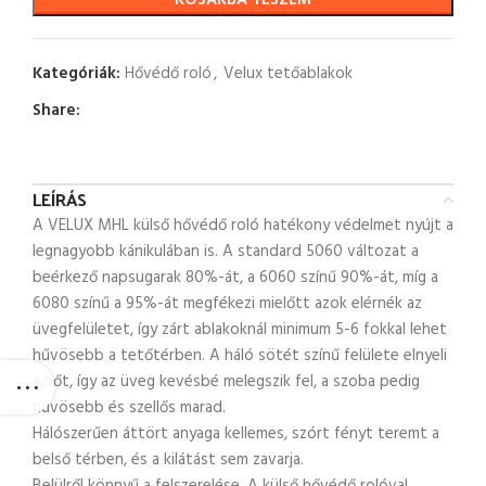
KOSÁRBA TESZEM
Kategóriák:
Hővédő roló
,
Velux tetőablakok
Share:
LEÍRÁS
A VELUX MHL külső hővédő roló hatékony védelmet nyújt a
legnagyobb kánikulában is. A standard 5060 változat a
beérkező napsugarak 80%-át, a 6060 színű 90%-át, míg a
6080 színű a 95%-át megfékezi mielőtt azok elérnék az
üvegfelületet, így zárt ablakoknál minimum 5-6 fokkal lehet
hűvösebb a tetőtérben. A háló sötét színű felülete elnyeli
a hőt, így az üveg kevésbé melegszik fel, a szoba pedig
hűvösebb és szellős marad.
Hálószerűen áttört anyaga kellemes, szórt fényt teremt a
belső térben, és a kilátást sem zavarja.