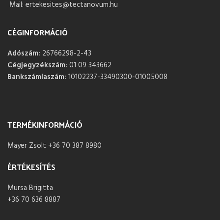
Mail: ertekesites@tectanovum.hu
CÉGINFORMÁCIÓ
Adószám:
26766298-2-43
Cégjegyzékszám:
01 09 343662
Bankszámlaszám:
10102237-33490300-01005008
TERMÉKINFORMÁCIÓ
Mayer Zsolt +36 70 387 8980
ÉRTÉKESÍTÉS
Mursa Brigitta
+36 70 636 8887