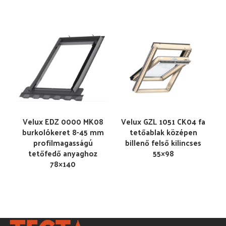
Velux EDZ 0000 MK08
Velux GZL 1051 CK04 fa
burkolókeret 8-45 mm
tetőablak középen
profilmagasságú
billenő felső kilincses
tetőfedő anyaghoz
55×98
78×140