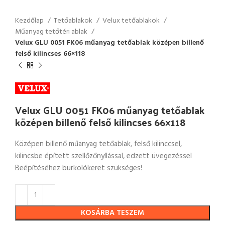
Kezdőlap
Tetőablakok
Velux tetőablakok
Műanyag tetőtéri ablak
Velux GLU 0051 FK06 műanyag tetőablak középen billenő
felső kilincses 66×118
Velux GLU 0051 FK06 műanyag tetőablak
középen billenő felső kilincses 66×118
Középen billenő műanyag tetőablak, felső kilinccsel,
kilincsbe épített szellőzőnyílással, edzett üvegezéssel
Beépítéséhez burkolókeret szükséges!
KOSÁRBA TESZEM