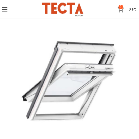
0
0
Ft