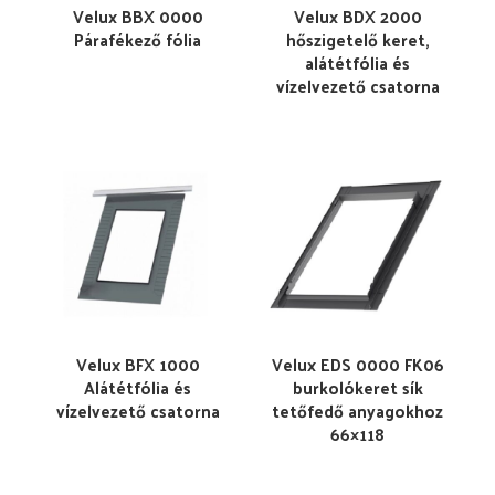
Velux BBX 0000
Velux BDX 2000
Párafékező fólia
hőszigetelő keret,
alátétfólia és
vízelvezető csatorna
Velux BFX 1000
Velux EDS 0000 FK06
Alátétfólia és
burkolókeret sík
vízelvezető csatorna
tetőfedő anyagokhoz
66×118