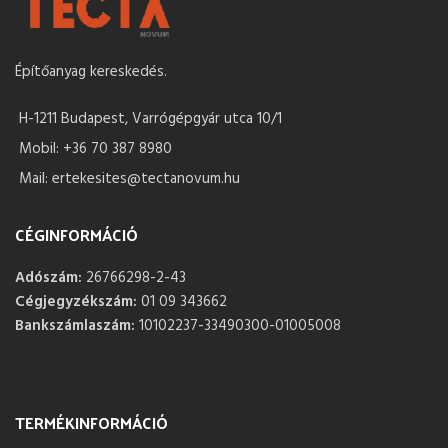
Építőanyag kereskedés.
H-1211 Budapest, Varrógépgyár utca 10/1
Mobil: +36 70 387 8980
Mail: ertekesites@tectanovum.hu
CÉGINFORMÁCIÓ
Adószám:
26766298-2-43
Cégjegyzékszám:
01 09 343662
Bankszámlaszám:
10102237-33490300-01005008
TERMÉKINFORMÁCIÓ