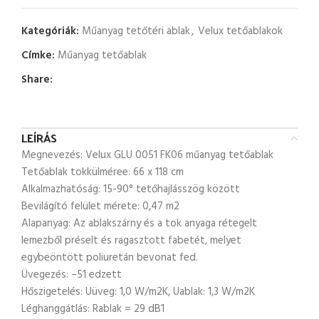
Kategóriák:
Műanyag tetőtéri ablak
,
Velux tetőablakok
Címke:
Műanyag tetőablak
Share:
LEÍRÁS
Megnevezés: Velux GLU 0051 FK06 műanyag tetőablak
Tetőablak tokkülméree: 66 x 118 cm
Alkalmazhatóság: 15-90° tetőhajlásszög között
Bevilágító felület mérete: 0,47 m2
Alapanyag: Az ablakszárny és a tok anyaga rétegelt
lemezből préselt és ragasztott fabetét, melyet
egybeöntött poliuretán bevonat fed.
Üvegezés: –51 edzett
Hőszigetelés: Uüveg: 1,0 W/m2K, Uablak: 1,3 W/m2K
Léghanggátlás: Rablak = 29 dB1