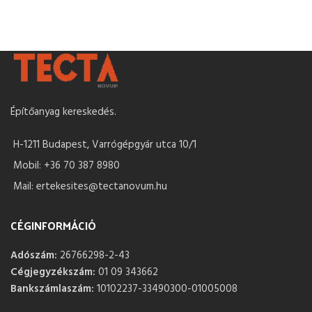
Építőanyag kereskedés.
H-1211 Budapest, Varrógépgyár utca 10/1
Mobil: +36 70 387 8980
Mail: ertekesites@tectanovum.hu
CÉGINFORMÁCIÓ
Adószám:
26766298-2-43
Cégjegyzékszám:
01 09 343662
Bankszámlaszám:
10102237-33490300-01005008