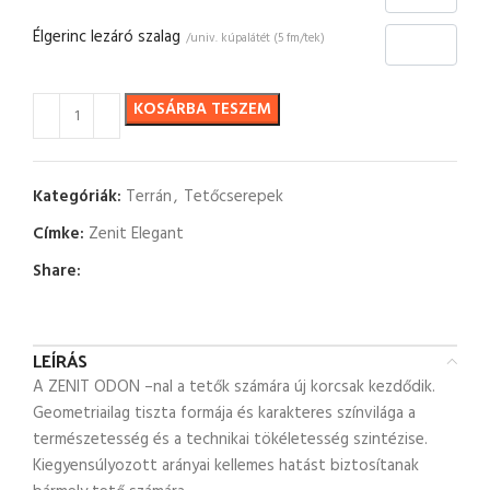
Élgerinc lezáró szalag
/univ. kúpalátét (5 fm/tek)
KOSÁRBA TESZEM
Kategóriák:
Terrán
,
Tetőcserepek
Címke:
Zenit Elegant
Share:
LEÍRÁS
A ZENIT ODON –nal a tetők számára új korcsak kezdődik.
Geometriailag tiszta formája és karakteres színvilága a
természetesség és a technikai tökéletesség szintézise.
Kiegyensúlyozott arányai kellemes hatást biztosítanak