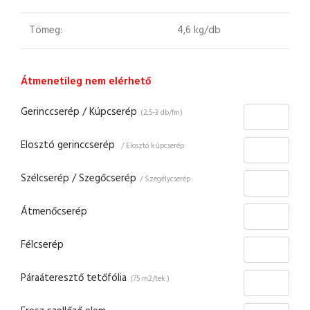
Tömeg:
4,6 kg/db
Átmenetileg nem elérhető
Gerinccserép / Kúpcserép
(2,5-3 db/fm)
Elosztó gerinccserép
/ Elosztó kúpcserép
Szélcserép / Szegőcserép
/ Szegélycserép
Átmenőcserép
Félcserép
Páraáteresztő tetőfólia
(75 m2/tek.)