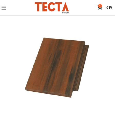
0
0
Ft