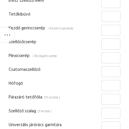
Eresz szellőző elem
Tetőkibúvó
Kezdő gerinccserép
/ Kezdő kúpcserép
Szellőzőcserép
Plexicserép
/ Átvilágító cserép
Csatornaszellőző
Hófogó
Párazáró tetőfólia
(75 m2/tek.)
Szellőző szalag
(5 fm/tek.)
Univerzális járórács garnitúra