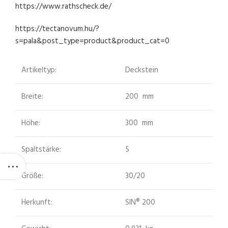
https://www.rathscheck.de/
https://tectanovum.hu/?
s=pala&post_type=product&product_cat=0
Artikeltyp:
Deckstein
Breite:
200 mm
Höhe:
300 mm
Spaltstärke:
5
Größe:
30/20
Herkunft:
SIN® 200