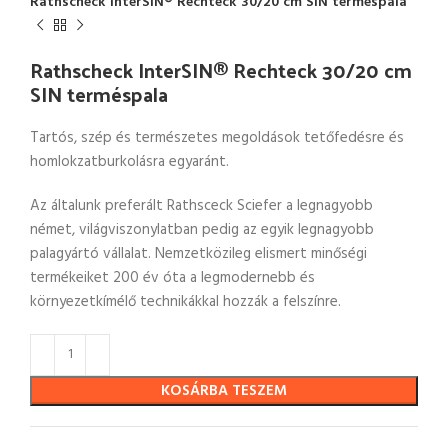
Rathscheck InterSIN® Rechteck 30/20 cm SIN terméspala
Rathscheck InterSIN® Rechteck 30/20 cm
SIN terméspala
Tartós, szép és természetes megoldások tetőfedésre és
homlokzatburkolásra egyaránt.
Az általunk preferált Rathsceck Sciefer a legnagyobb
német, világviszonylatban pedig az egyik legnagyobb
palagyártó vállalat. Nemzetközileg elismert minőségi
termékeiket 200 év óta a legmodernebb és
környezetkímélő technikákkal hozzák a felszínre.
KOSÁRBA TESZEM