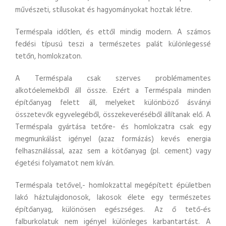
művészeti, stílusokat és hagyományokat hoztak létre.
Terméspala időtlen, és ettől mindig modern. A számos
fedési típusú teszi a természetes palát különlegessé
tetőn, homlokzaton.
A Terméspala csak szerves problémamentes
alkotóelemekből áll össze. Ezért a Terméspala minden
építőanyag felett áll, melyeket különböző ásványi
összetevők egyvelegéből, összekeveréséből állítanak elő. A
Terméspala gyártása tetőre- és homlokzatra csak egy
megmunkálást igényel (azaz formázás) kevés energia
felhasználással, azaz sem a kötőanyag (pl. cement) vagy
égetési folyamatot nem kíván.
Terméspala tetővel,- homlokzattal megépített épületben
lakó háztulajdonosok, lakosok élete egy természetes
építőanyag, különösen egészséges. Az ő tető-és
falburkolatuk nem igényel különleges karbantartást. A