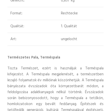
Gewicht:
0,831 kg
Format:
Rechtecke
Qualität:
1. Qualität
Art:
ungelocht
Természetes Pala, Terméspala
Tiszta Természet, ezért is használjuk a Terméspala
kifejezést. A Terméspala megjelenését, a természetben
lezajló folyamatok év millióinak köszönhetjük. A Terméspala
bányászata évszázadok óta környezetbarát módon, a
feldolgozása adalékanyagok nélkül történik. Évszázadok
során bebizonyosodott, hogy a Terméspala a tetőkön,
homlokzatokon egy bevált fedőanyag. Építészek és
tetőfedők generációi, kultúrái Terméspalával építészeti,