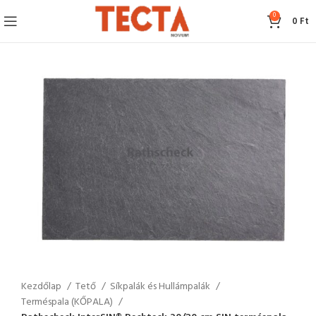
0
0
Ft
Kezdőlap
Tető
Síkpalák és Hullámpalák
Terméspala (KŐPALA)