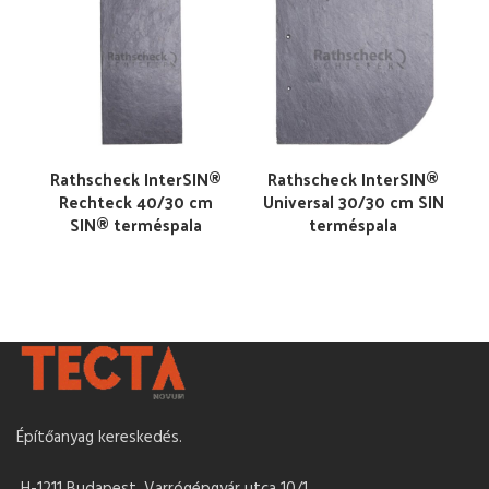
Rathscheck InterSIN®
Rathscheck InterSIN®
Rechteck 40/30 cm
Universal 30/30 cm SIN
SIN® terméspala
terméspala
Építőanyag kereskedés.
H-1211 Budapest, Varrógépgyár utca 10/1