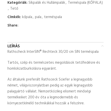
Kategóriák:
Síkpalák és Hullámpalák
,
Terméspala (KŐPALA)
,
Tető
Címkék:
kőpala
,
pala
,
terméspala
Share:
LEÍRÁS
Rathscheck InterSIN® Rechteck 30/20 cm SIN terméspala
Tartós, szép és természetes megoldások tetőfedésre és
homlokzatburkolásra egyaránt.
Az általunk preferált Rathsceck Sciefer a legnagyobb
német, világviszonylatban pedig az egyik legnagyobb
palagyártó vállalat. Nemzetközileg elismert minőségi
termékeiket 200 év óta a legmodernebb és
környezetkímélő technikákkal hozzák a felszínre.