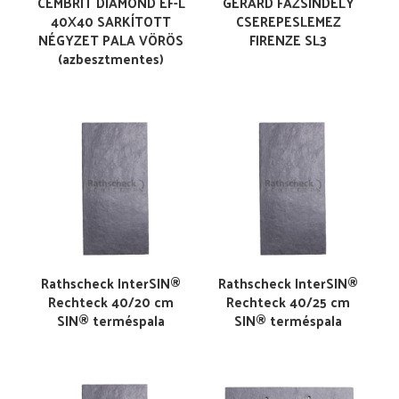
CEMBRIT DIAMOND EF-L
GERARD FAZSINDELY
40X40 SARKÍTOTT
CSEREPESLEMEZ
NÉGYZET PALA VÖRÖS
FIRENZE SL3
(azbesztmentes)
Rathscheck InterSIN®
Rathscheck InterSIN®
Rechteck 40/20 cm
Rechteck 40/25 cm
SIN® terméspala
SIN® terméspala