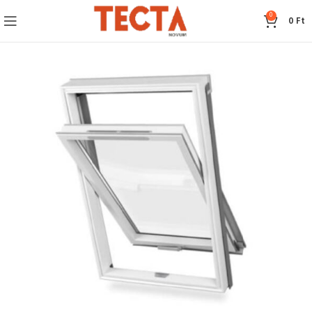
0
0
Ft