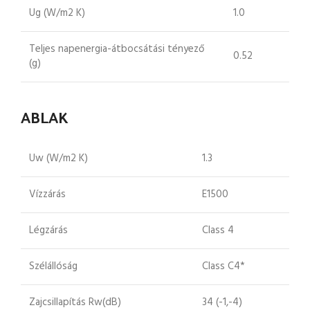
Ug (W/m2 K)
1.0
Teljes napenergia-átbocsátási tényező
0.52
(g)
ABLAK
Uw (W/m2 K)
1.3
Vízzárás
E1500
Légzárás
Class 4
Szélállóság
Class C4*
Zajcsillapítás Rw(dB)
34 (-1,-4)