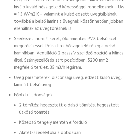
üvegezése is. A Thermostat megoldásnak köszönhetően
kiváló kiváló hőszigetelő képességgel rendelkeznek – Uw
= 1.3 W/m2 K – valamint a külső edzett üvegtáblának,
továbbá a belső laminált üvegnek köszönhetően jobban
ellenállnak az üvegtörésnek is.
Szerkezet: normál keret, ólommentes PVX belső acél
megerősítéssel. Polisztirol hőszigetelő réteg a belső
kamrákban. Ventilláció 2 passzív szellőző pozíció a kilincs
által. Szárnyszellőzés zárt pozícióban, 5200 mm2
megfelelő terület, 35 m3/h légáram.
Üveg paraméterek: biztonsági üveg, edzett külső üveg,
laminált belső üveg
Főbb tulajdonságok:
2 tömítés: hegesztett oldalsó tömítés, hegesztett
ütköző tömítés
Középső tengely mentén elforduló
Alátét-szegélyfólia a dobozban