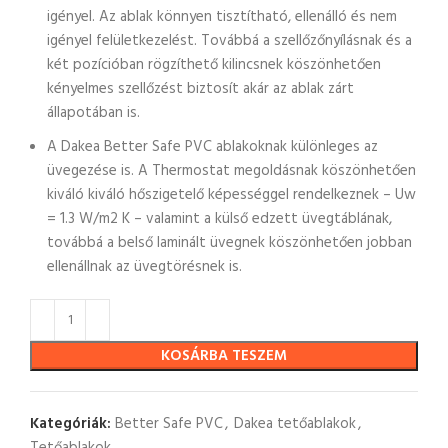
igényel. Az ablak könnyen tisztítható, ellenálló és nem
igényel felületkezelést. Továbbá a szellőzőnyílásnak és a
két pozícióban rögzíthető kilincsnek köszönhetően
kényelmes szellőzést biztosít akár az ablak zárt
állapotában is.
A Dakea Better Safe PVC ablakoknak különleges az
üvegezése is. A Thermostat megoldásnak köszönhetően
kiváló kiváló hőszigetelő képességgel rendelkeznek – Uw
= 1.3 W/m2 K – valamint a külső edzett üvegtáblának,
továbbá a belső laminált üvegnek köszönhetően jobban
ellenállnak az üvegtörésnek is.
KOSÁRBA TESZEM
Kategóriák:
Better Safe PVC
,
Dakea tetőablakok
,