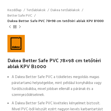
Kezdőlap
Tetőablakok
Dakea tetőablakok
Better Safe PVC
Dakea Better Safe PVC 78×98 cm tetőtéri ablak KPV B1000
Dakea Better Safe PVC 78×98 cm tetőtéri
ablak KPV B1000
A Dakea Better Safe PVC a tökéletes megoldás magas
páratartamú helyiségekbe, mint például konyhákba vagy
fürdőszobákba, mivel jobban ellenáll a párának és a
szennyeződéseknek.
A Dakea Better Safe PVC kivételes kényelmet biztosít.
Mivel PVC-ből készült ezért nagyon kevés karbantartást