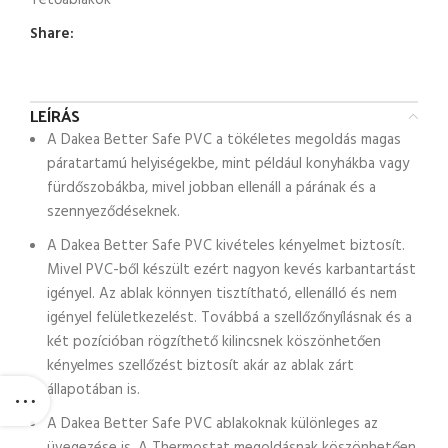
Tetőablakok
Share:
LEÍRÁS
A Dakea Better Safe PVC a tökéletes megoldás magas
páratartamú helyiségekbe, mint például konyhákba vagy
fürdőszobákba, mivel jobban ellenáll a párának és a
szennyeződéseknek.
A Dakea Better Safe PVC kivételes kényelmet biztosít.
Mivel PVC-ből készült ezért nagyon kevés karbantartást
igényel. Az ablak könnyen tisztítható, ellenálló és nem
igényel felületkezelést. Továbbá a szellőzőnyílásnak és a
két pozícióban rögzíthető kilincsnek köszönhetően
kényelmes szellőzést biztosít akár az ablak zárt
állapotában is.
A Dakea Better Safe PVC ablakoknak különleges az