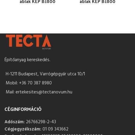
ablak KEP B1800
ablak KEP B1800
Építőanyag kereskedés.
H-1211 Budapest, Varrógépgyár utca 10/1
Mobil: +36 70 387 8980
Mail: ertekesites@tectanovum.hu
CÉGINFORMÁCIÓ
Adószám:
26766298-2-43
Cégjegyzékszám:
01 09 343662