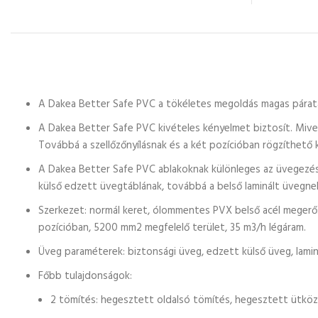
A Dakea Better Safe PVC a tökéletes megoldás magas párata
A Dakea Better Safe PVC kivételes kényelmet biztosít. Mivel 
Továbbá a szellőzőnyílásnak és a két pozícióban rögzíthető k
A Dakea Better Safe PVC ablakoknak különleges az üvegezés
külső edzett üvegtáblának, továbbá a belső laminált üvegne
Szerkezet: normál keret, ólommentes PVX belső acél megerősíté
pozícióban, 5200 mm2 megfelelő terület, 35 m3/h légáram.
Üveg paraméterek: biztonsági üveg, edzett külső üveg, lamin
Főbb tulajdonságok:
2 tömítés: hegesztett oldalsó tömítés, hegesztett ütkö