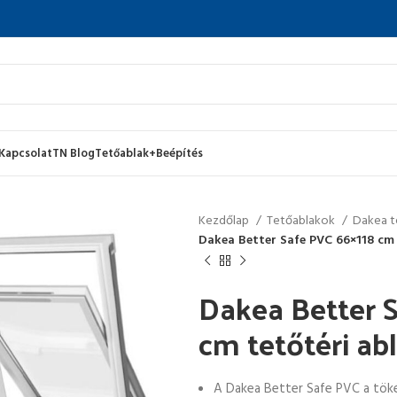
Kapcsolat
TN Blog
Tetőablak+Beépítés
Kezdőlap
Tetőablakok
Dakea t
Dakea Better Safe PVC 66×118 cm 
Dakea Better 
cm tetőtéri a
A Dakea Better Safe PVC a tök