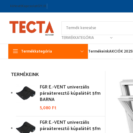
Hírlevél
Kapcsolat
GY.I.K.
TERMÉKKATEGÓRIA
Termékkategória
Termékeink
AKCIÓK 2025
TERMÉKEINK
FGR E.-VENT univerzális
páraáteresztő kúpalátét 5fm
BARNA
5,080
Ft
FGR E.-VENT univerzális
páraáteresztő kúpalátét 5fm