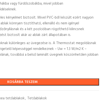
yhákba vagy fürdőszobákba, mivel jobban
ződéseknek.
les kényelmet biztosít. Mivel PVC-ből készült ezért nagyon
ablak könnyen tisztítható, ellenálló és nem igényel
őzőnyílásnak és a két pozícióban rögzíthető kilincsnek
st biztosít akár az ablak zárt állapotában is.
oknak különleges az üvegezése is. A Thermostat megoldásnak
zigetelő képességgel rendelkeznek – Uw = 1.3 W/m2 K –
blának, továbbá a belső laminált üvegnek köszönhetően jobban
KOSÁRBA TESZEM
kea tetőablakok
,
Tetőablakok