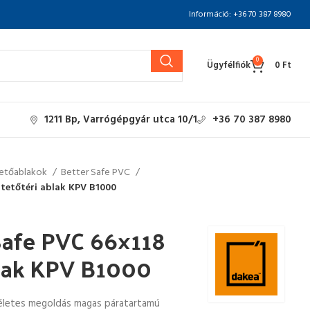
Információ: +36 70 387 8980
0
Ügyfélfiók
0
Ft
1211 Bp, Varrógépgyár utca 10/1
+36 70 387 8980
etőablakok
Better Safe PVC
tetőtéri ablak KPV B1000
Safe PVC 66×118
blak KPV B1000
életes megoldás magas páratartamú