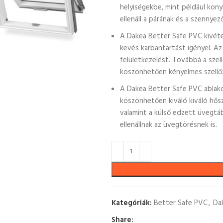
helyiségekbe, mint például kon
ellenáll a párának és a szennye
A Dakea Better Safe PVC kivéte
kevés karbantartást igényel. Az 
felületkezelést. Továbbá a szell
köszönhetően kényelmes szellőzé
A Dakea Better Safe PVC ablak
köszönhetően kiváló kiváló hős
valamint a külső edzett üvegtá
ellenállnak az üvegtörésnek is.
Kategóriák:
Better Safe PVC
,
Da
Share: