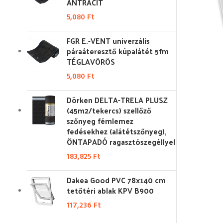
ANTRACIT
5,080
Ft
FGR E.-VENT univerzális
páraáteresztő kúpalátét 5fm
TÉGLAVÖRÖS
5,080
Ft
Dörken DELTA-TRELA PLUSZ
(45m2/tekercs) szellőző
szőnyeg fémlemez
fedésekhez (alátétszőnyeg),
ÖNTAPADÓ ragasztószegéllyel
183,825
Ft
Dakea Good PVC 78x140 cm
tetőtéri ablak KPV B900
117,236
Ft