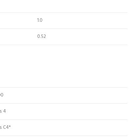
1.0
0.52
00
s 4
ss C4*