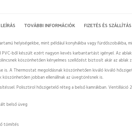
LEÍRÁS
TOVÁBBI INFORMÁCIÓK
FIZETÉS ÉS SZÁLLÍTÁS
rtamú helyiségekbe, mint például konyhákba vagy fürdőszobákba, miv
PVC-ből készült ezért nagyon kevés karbantartást igényel. Az ablak k
ilincsnek köszönhetően kényelmes szellőzést biztosít akár az ablak zá
e is. A Thermostat megoldásnak köszönhetően kiváló kiváló hősziget
k köszönhetően jobban ellenállnak az üvegtörésnek is.
ssel. Polisztirol hőszigetelő réteg a belső kamrákban. Ventilláció 2 pa
ált belső üveg
ző tömítés